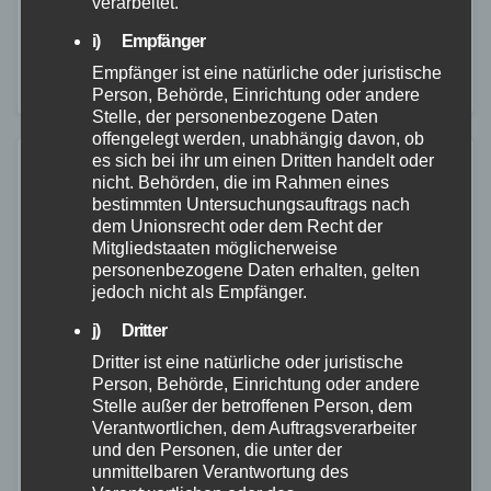
verarbeitet.
Nentershausen informiert. Daraufhin wurde eine
i) Empfänger
Fahndung nach dem flüchtigen PKW aufgebaut, die
Empfänger ist eine natürliche oder juristische
bis in den Großraum Neustadt a.d.…
Person, Behörde, Einrichtung oder andere
Stelle, der personenbezogene Daten
offengelegt werden, unabhängig davon, ob
es sich bei ihr um einen Dritten handelt oder
nicht. Behörden, die im Rahmen eines
bestimmten Untersuchungsauftrags nach
dem Unionsrecht oder dem Recht der
Mitgliedstaaten möglicherweise
personenbezogene Daten erhalten, gelten
jedoch nicht als Empfänger.
j) Dritter
Dritter ist eine natürliche oder juristische
Person, Behörde, Einrichtung oder andere
Stelle außer der betroffenen Person, dem
Verantwortlichen, dem Auftragsverarbeiter
und den Personen, die unter der
unmittelbaren Verantwortung des