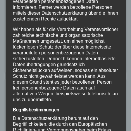
Brand in Einfamilienhaus endet
verarbeiteten personenbezogenen Daten
informieren. Ferner werden betroffene Personen
glimpflich
mittels dieser Datenschutzerklärung über die ihnen
zustehenden Rechte aufgeklärt.
25. SEP. 2023
Wir haben als für die Verarbeitung Verantwortlicher
Am 23.09.2023 gegen 08:05 Uhr kam es in einem
zahlreiche technische und organisatorische
Einfamilienhaus in Siershahn Im Hirschhahn zu
Maßnahmen umgesetzt, um einen möglichst
lückenlosen Schutz der über diese Internetseite
einem Brand. Durch einen technischen Defekt einer
verarbeiteten personenbezogenen Daten
Badezimmerlampe geriet diese in Brand. Der Brand
sicherzustellen. Dennoch können Internetbasierte
Datenübertragungen grundsätzlich
fraß…
Sicherheitslücken aufweisen, sodass ein absoluter
Schutz nicht gewährleistet werden kann. Aus
diesem Grund steht es jeder betroffenen Person
frei, personenbezogene Daten auch auf
alternativen Wegen, beispielsweise telefonisch, an
uns zu übermitteln.
Begriffsbestimmungen
Die Datenschutzerklärung beruht auf den
Begrifflichkeiten, die durch den Europäischen
Richtlinien- und Verordnungsgeber beim Erlass