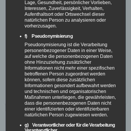
Lage, Gesundheit, persönlicher Vorlieben,
Interessen, Zuverlässigkeit, Verhalten,
Aufenthaltsort oder Ortswechsel dieser
natürlichen Person zu analysieren oder
NEUWIED
POLIZEI
RETTUNGSDIENST
vorherzusagen.
Widerstand gegen
f) Pseudonymisierung
Vollstreckungsbeamte
Pseudonymisierung ist die Verarbeitung
personenbezogener Daten in einer Weise,
25. SEP. 2023
auf welche die personenbezogenen Daten
ohne Hinzuziehung zusätzlicher
Am frühen Sonntagmorgen (24.09.2023) wurde die
Informationen nicht mehr einer spezifischen
Polizei Linz zu einer Schlägerei und mit einer
betroffenen Person zugeordnet werden
können, sofern diese zusätzlichen
bewusstlosen Person vor einer Gaststätte auf dem
Informationen gesondert aufbewahrt werden
Marktplatz in Linz gerufen. Während der
und technischen und organisatorischen
Maßnahmen unterliegen, die gewährleisten,
Sachverhaltsaufnahme und der…
dass die personenbezogenen Daten nicht
einer identifizierten oder identifizierbaren
natürlichen Person zugewiesen werden.
g) Verantwortlicher oder für die Verarbeitung
Verantwortlicher