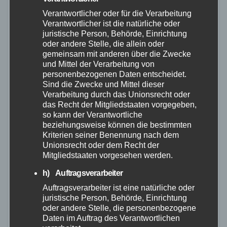
Verantwortlicher oder für die Verarbeitung
Verantwortlicher ist die natürliche oder
juristische Person, Behörde, Einrichtung
oder andere Stelle, die allein oder
gemeinsam mit anderen über die Zwecke
und Mittel der Verarbeitung von
personenbezogenen Daten entscheidet.
Sind die Zwecke und Mittel dieser
Verarbeitung durch das Unionsrecht oder
das Recht der Mitgliedstaaten vorgegeben,
so kann der Verantwortliche
beziehungsweise können die bestimmten
Kriterien seiner Benennung nach dem
FEUERWEHR
NEUWIED
POLIZEI
VIDEO
WESTERWALD
Unionsrecht oder dem Recht der
Geldautomatensprengung und
Mitgliedstaaten vorgesehen werden.
Fahndungsmaßnahmen
h) Auftragsverarbeiter
Auftragsverarbeiter ist eine natürliche oder
23. SEP. 2023
juristische Person, Behörde, Einrichtung
In der frühen Morgenstunden (23.09.2023) wurde die
oder andere Stelle, die personenbezogene
Daten im Auftrag des Verantwortlichen
Polizei über eine Geldautomatensprengung in