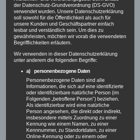
der Datenschutz-Grundverordnung (DS-GVO)
verwendet wurden. Unsere Datenschutzerklärung
soll sowohl für die Öffentlichkeit als auch für
unsere Kunden und Geschäftspartner einfach
lesbar und verständlich sein. Um dies zu
gewährleisten, möchten wir vorab die verwendeten
Begrifflichkeiten erläutern.
ALTENKIRCHEN
POLIZEI
RETTUNGSDIENST
Wir verwenden in dieser Datenschutzerklärung
unter anderem die folgenden Begriffe:
Körperverletzung durch Schlag
a) personenbezogene Daten
mit einem Bierkrug
Personenbezogene Daten sind alle
25. SEP. 2023
Informationen, die sich auf eine identifizierte
oder identifizierbare natürliche Person (im
Am 24.09.2023 kam es gegen 02:42 Uhr in der
Folgenden „betroffene Person") beziehen.
Kaplan-Dasbach-Straße, im Rahmen des dortigen
Als identifizierbar wird eine natürliche
Person angesehen, die direkt oder indirekt,
Horhausener Oktoberfestes, zu einer
insbesondere mittels Zuordnung zu einer
Körperverletzung zwischen 2 Gästen. Ein 46-jähriger
Kennung wie einem Namen, zu einer
Kennnummer, zu Standortdaten, zu einer
Beschuldigter schlug einem 46-jährigen Besucher
Online-Kennung oder zu einem oder