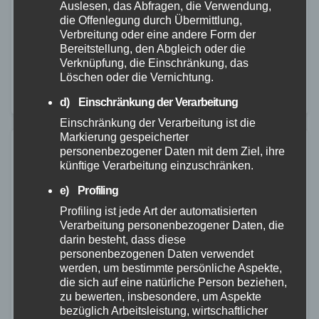
Auslesen, das Abfragen, die Verwendung,
Am Samstag, 23.09.2023, stand eine
die Offenlegung durch Übermittlung,
Streifenbesatzung der PI Neuwied gegen 17.30 Uhr
Verbreitung oder eine andere Form der
Bereitstellung, den Abgleich oder die
an der Abbiegerampel in der Neuwieder Straße, um
Verknüpfung, die Einschränkung, das
nach links in Richtung Heimbach-Weis abzubiegen.
Löschen oder die Vernichtung.
Die Ampel zeigte dabei…
d) Einschränkung der Verarbeitung
Einschränkung der Verarbeitung ist die
Markierung gespeicherter
personenbezogener Daten mit dem Ziel, ihre
künftige Verarbeitung einzuschränken.
e) Profiling
Profiling ist jede Art der automatisierten
Verarbeitung personenbezogener Daten, die
darin besteht, dass diese
personenbezogenen Daten verwendet
werden, um bestimmte persönliche Aspekte,
die sich auf eine natürliche Person beziehen,
zu bewerten, insbesondere, um Aspekte
bezüglich Arbeitsleistung, wirtschaftlicher