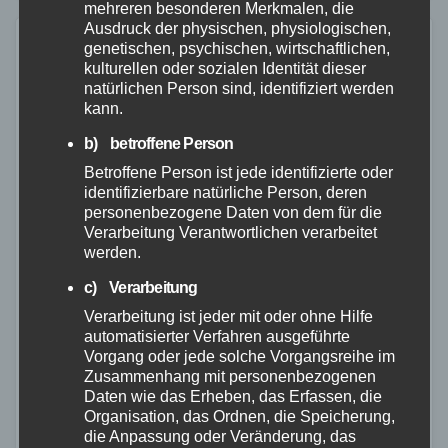
einen…
mehreren besonderen Merkmalen, die
Ausdruck der physischen, physiologischen,
genetischen, psychischen, wirtschaftlichen,
kulturellen oder sozialen Identität dieser
natürlichen Person sind, identifiziert werden
kann.
b) betroffene Person
Betroffene Person ist jede identifizierte oder
identifizierbare natürliche Person, deren
personenbezogene Daten von dem für die
Verarbeitung Verantwortlichen verarbeitet
werden.
c) Verarbeitung
Verarbeitung ist jeder mit oder ohne Hilfe
automatisierter Verfahren ausgeführte
Vorgang oder jede solche Vorgangsreihe im
NEUWIED
POLIZEI
Zusammenhang mit personenbezogenen
Polizei an roter Ampel überholt
Daten wie das Erheben, das Erfassen, die
Organisation, das Ordnen, die Speicherung,
die Anpassung oder Veränderung, das
25. SEP. 2023