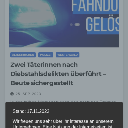
ALTENKIRCHEN
POLIZEI
WESTERWALD
Zwei Täterinnen nach
Diebstahlsdelikten überführt –
Beute sichergestellt
25. SEP. 2023
In den frühen Morgenstunden des gestrigen Freitags,
22.09.2023, fuhren zwei Täterinnen mit einem Pkw
Stand: 17.11.2022
zunächst nach Ewighausen und betraten dort den
Wir freuen uns sehr über Ihr Interesse an unserem
Unternehmen. Eine Nutzung der Internetseiten ist