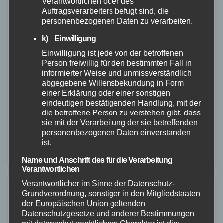
Verantwortlichen oder des
Auftragsverarbeiters befugt sind, die
POLIZEI
RHEIN-LAHN
personenbezogenen Daten zu verarbeiten.
Öffentlichkeitsfahndung nach
k) Einwilligung
vermisstem Ehepaar STOLZ aus St.
Einwilligung ist jede von der betroffenen
Ingbert
Person freiwillig für den bestimmten Fall in
informierter Weise und unmissverständlich
22. SEP. 2023
abgegebene Willensbekundung in Form
einer Erklärung oder einer sonstigen
Die Kriminalpolizei Montabaur fahndet derzeit nach
eindeutigen bestätigenden Handlung, mit der
einem vermissten Ehepaar aus St. Ingbert (Saarland).
die betroffene Person zu verstehen gibt, dass
sie mit der Verarbeitung der sie betreffenden
Die beiden sind 88 bzw. 90 Jahre alt, zumindest Herr
personenbezogenen Daten einverstanden
Stolz ist auf Medikamente angewiesen. Ein
ist.
medizinischer…
Name und Anschrift des für die Verarbeitung
Verantwortlichen
Verantwortlicher im Sinne der Datenschutz-
Grundverordnung, sonstiger in den Mitgliedstaaten
der Europäischen Union geltenden
Datenschutzgesetze und anderer Bestimmungen