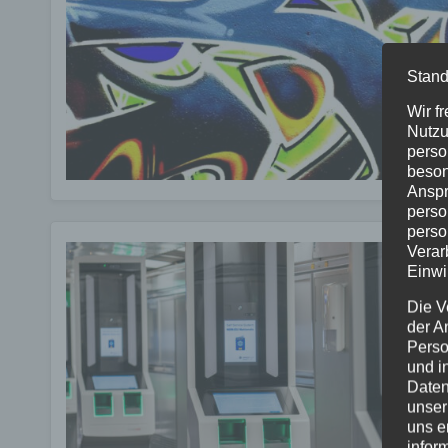
Stand
Wir f
Nutzu
perso
beson
Anspr
perso
perso
Verar
Einwi
Die V
der A
Perso
und i
Daten
unser
uns e
infor