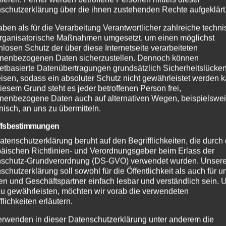
Systems (EES) in Deutschland ist erfolgreich
schutzerklärung über die ihnen zustehenden Rechte aufgeklärt
abgeschlossen: Seit dem 10. April 2026 befindet
aben als für die Verarbeitung Verantwortlicher zahlreiche techn
sich das System an allen Flug- und Seehäfen im
rganisatorische Maßnahmen umgesetzt, um einen möglichst
vollständigen Wirkbetrieb.…
nlosen Schutz der über diese Internetseite verarbeiteten
nenbezogenen Daten sicherzustellen. Dennoch können
netbasierte Datenübertragungen grundsätzlich Sicherheitslücke
isen, sodass ein absoluter Schutz nicht gewährleistet werden k
BUNDESPOLIZEI
MAYEN-KOBLENZ
iesem Grund steht es jeder betroffenen Person frei,
nenbezogene Daten auch auf alternativen Wegen, beispielswe
Graffiti-Sprayer am Koblenzer
onisch, an uns zu übermitteln.
Hauptbahnhof auf frischer Tat
ffsbestimmungen
gestellt
atenschutzerklärung beruht auf den Begrifflichkeiten, die durch
äischen Richtlinien- und Verordnungsgeber beim Erlass der
10. APR. 2026
schutz-Grundverordnung (DS-GVO) verwendet wurden. Unser
In der Nacht zu Ostersonntag konnten Einsatzkräfte
schutzerklärung soll sowohl für die Öffentlichkeit als auch für u
n und Geschäftspartner einfach lesbar und verständlich sein.
der Bundespolizei Trier im Bereich des
zu gewährleisten, möchten wir vorab die verwendeten
Bahnbetriebsgeländes am Hauptbahnhof Koblenz
flichkeiten erläutern.
einen Graffiti-Sprayer auf frischer Tat festnehmen.
erwenden in dieser Datenschutzerklärung unter anderem die