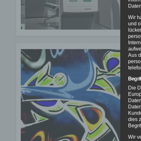
Daten
Wir h
und o
lücke
perso
Inter
aufwe
Aus d
perso
telef
Begri
Die D
Europ
Daten
Daten
Kunde
dies 
Begrif
Wir v