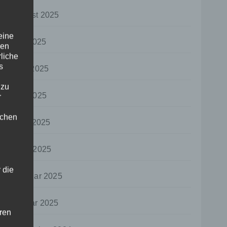
August 2025
eine
Juli 2025
den
rliche
s
Juni 2025
 zu
Mai 2025
r
lichen
April 2025
März 2025
 die
Februar 2025
Januar 2025
hren