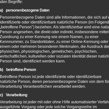
Der 23-jährige deutsche Tatverdächtige versuchte
nden Begriffe:
beim Erkennen…
a) personenbezogene Daten
Personenbezogene Daten sind alle Informationen, die sich auf 
BUNDESPOLIZEI
POLIZEI
RHEIN-LAHN
identifizierte oder identifizierbare natürliche Person (im Folgen
„betroffene Person") beziehen. Als identifizierbar wird eine natü
Großübung GETEX 2026 in
Person angesehen, die direkt oder indirekt, insbesondere mittel
Lahnstein – Innenminister Ebling
Zuordnung zu einer Kennung wie einem Namen, zu einer
Kennnummer, zu Standortdaten, zu einer Online-Kennung oder
vor Ort
einem oder mehreren besonderen Merkmalen, die Ausdruck de
physischen, physiologischen, genetischen, psychischen,
17. MÄRZ 2026
wirtschaftlichen, kulturellen oder sozialen Identität dieser natür
Im Rahmen der bundesweiten Übung „GETEX
Person sind, identifiziert werden kann.
2026“ trainieren Polizeien der Länder und des
b) betroffene Person
Bundes gemeinsam mit der Bundeswehr das
Betroffene Person ist jede identifizierte oder identifizierbare
natürliche Person, deren personenbezogene Daten von dem für
Zusammenspiel bei terroristischen
Verarbeitung Verantwortlichen verarbeitet werden.
Bedrohungslagen. In Rheinland-Pfalz findet die
c) Verarbeitung
Übung am Mittwoch,…
Verarbeitung ist jeder mit oder ohne Hilfe automatisierter Verfa
ausgeführte Vorgang oder jede solche Vorgangsreihe im
BUNDESPOLIZEI