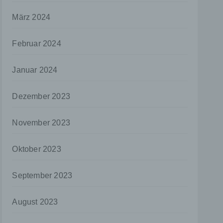
März 2024
aten
e
Februar 2024
fern
n und
e
Januar 2024
esen
Dezember 2023
November 2023
ie
andere
 und
Oktober 2023
det.
September 2023
o kann
echt
August 2023