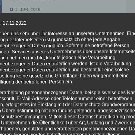
5. JUNI 2026
Die Bundespolizei hat am Dienstagabend, dem
: 17.11.2022
02.06.2026, gegen 21:00 Uhr im Bereich des
reuen uns sehr über Ihr Interesse an unserem Unternehmen. Ein
Bahnhofs Koblenz-Lützel mehrere
ng der Internetseiten ist grundsätzlich ohne jede Angabe
Farbschmierereien festgestellt. Betroffen sind unter
nenbezogener Daten möglich. Sofern eine betroffene Person
dere Services unseres Unternehmens über unsere Internetseite
anderem die noch im Bau befindlichen
uch nehmen möchte, könnte jedoch eine Verarbeitung
Lärmschutzwände in Richtung…
nenbezogener Daten erforderlich werden. Ist die Verarbeitung
nenbezogener Daten erforderlich und besteht für eine solche
beitung keine gesetzliche Grundlage, holen wir generell eine
BUNDESPOLIZEI
lligung der betroffenen Person ein.
Digitales Grenzsystem EES startet
erarbeitung personenbezogener Daten, beispielsweise des Na
bundesweit – mehr Sicherheit und
nschrift, E-Mail-Adresse oder Telefonnummer einer betroffenen
n, erfolgt stets im Einklang mit der Datenschutz-Grundverordnu
schnellere Kontrollen
n Übereinstimmung mit den für uns geltenden landesspezifisch
schutzbestimmungen. Mittels dieser Datenschutzerklärung mö
13. APR. 2026
 Unternehmen die Öffentlichkeit über Art, Umfang und Zweck de
Die Einführung des neuen digitalen Entry/Exit
rhobenen, genutzten und verarbeiteten personenbezogenen Da
mieren. Ferner werden betroffene Personen mittels dieser