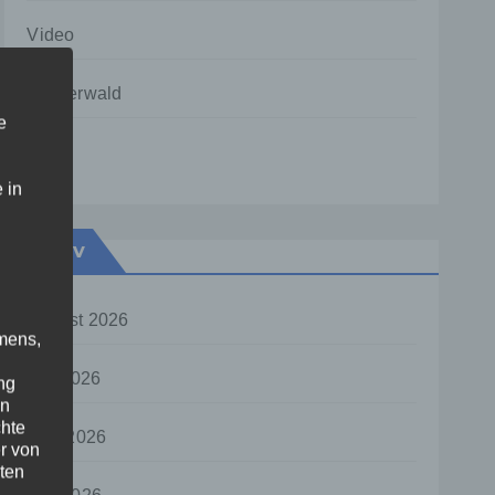
Video
Westerwald
e
Zoll
 in
Archiv
August 2026
mens,
Juli 2026
ng
en
chte
Juni 2026
r von
ten