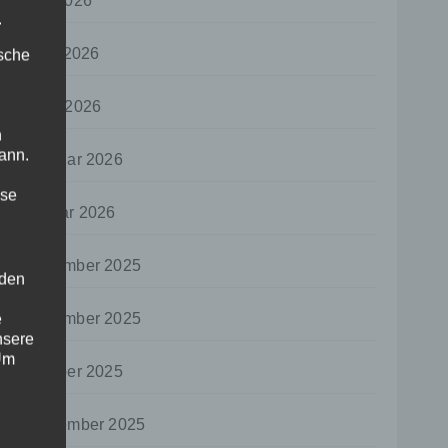
Mai 2026
.
April 2026
ische
März 2026
n
ann.
Februar 2026
ise
Januar 2026
Dezember 2025
 den
November 2025
e
nsere
 Um
Oktober 2025
September 2025