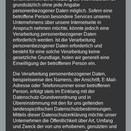
28. NOV. 2025
grundsätzlich ohne jede Angabe
personenbezogener Daten möglich. Sofern eine
Am 27.11.2025 gegen 17:37 Uhr ereignete sich auf
betroffene Person besondere Services unseres
der BAB48 zwischen den Anschlussstellen Polch und
Unternehmens über unsere Internetseite in
Anspruch nehmen möchte, könnte jedoch eine
Ochtendung, in Fahrtrichtung Koblenz, ein schwerer
Verarbeitung personenbezogener Daten
Verkehrsunfall. Ein PKW fuhr mit hoher
erforderlich werden. Ist die Verarbeitung
personenbezogener Daten erforderlich und
Geschwindigkeit auf einen…
besteht für eine solche Verarbeitung keine
gesetzliche Grundlage, holen wir generell eine
Einwilligung der betroffenen Person ein.
Die Verarbeitung personenbezogener Daten,
beispielsweise des Namens, der Anschrift, E-Mail-
Adresse oder Telefonnummer einer betroffenen
Person, erfolgt stets im Einklang mit der
Datenschutz-Grundverordnung und in
Übereinstimmung mit den für uns geltenden
landesspezifischen Datenschutzbestimmungen.
Mittels dieser Datenschutzerklärung möchte unser
Unternehmen die Öffentlichkeit über Art, Umfang
und Zweck der von uns erhobenen, genutzten und