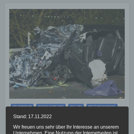
FEUERWEHR
MAYEN-KOBLENZ
POLIZEI
RETTUNGSDIENST
Tödlicher Unfall auf der A48 –
Stand: 17.11.2022
Fahrtrichtung Koblenz gesperrt
Wir freuen uns sehr über Ihr Interesse an unserem
Unternehmen. Eine Nutzung der Internetseiten ist