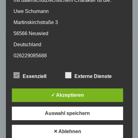
mit datenschutzrechtlichem Charakter ist die:
und Präsenzmaßnahmen in der Altstadt und
Uwe Schumann
Innenstadt durch. Ziel ist es, den öffentlichen Raum
Martinskirchstraße 3
sicher zu halten…
56566 Neuwied
Deutschland
026229085688
Cookies / SessionStorage / LocalStorage
Die Internetseiten verwenden teilweise so
Essenziell
Externe Dienste
genannte Cookies, LocalStorage und
SessionStorage. Dies dient dazu, unser Angebot
nutzerfreundlicher, effektiver und sicherer zu
✓ Akzeptieren
machen. Local Storage und SessionStorage ist
eine Technologie, mit welcher ihr Browser Daten
auf Ihrem Computer oder mobilen Gerät
Auswahl speichern
abspeichert. Cookies sind Textdateien, welche
über einen Internetbrowser auf einem
Computersystem abgelegt und gespeichert
✕ Ablehnen
werden. Sie können die Verwendung von Cookies,