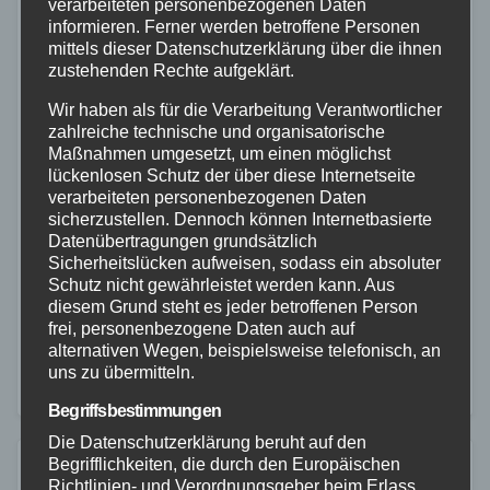
verarbeiteten personenbezogenen Daten
informieren. Ferner werden betroffene Personen
mittels dieser Datenschutzerklärung über die ihnen
zustehenden Rechte aufgeklärt.
Wir haben als für die Verarbeitung Verantwortlicher
ALTENKIRCHEN
POLIZEI
zahlreiche technische und organisatorische
Unfall mit LKW in Freusburg –
Maßnahmen umgesetzt, um einen möglichst
lückenlosen Schutz der über diese Internetseite
Verursacher flüchtet
verarbeiteten personenbezogenen Daten
sicherzustellen. Dennoch können Internetbasierte
28. NOV. 2025
Datenübertragungen grundsätzlich
Am 27.11.2025 gegen 18:20 Uhr war ein 63-jähriger
Sicherheitslücken aufweisen, sodass ein absoluter
Schutz nicht gewährleistet werden kann. Aus
Peugeot-Fahrer auf der B 62 im Stadtteil Freusburg
diesem Grund steht es jeder betroffenen Person
unterwegs. Er fuhr aus der Stadtmitte in Richtung
frei, personenbezogene Daten auch auf
alternativen Wegen, beispielsweise telefonisch, an
Siegen. In einer Kurve kam ihm…
uns zu übermitteln.
Begriffsbestimmungen
Die Datenschutzerklärung beruht auf den
Begrifflichkeiten, die durch den Europäischen
Richtlinien- und Verordnungsgeber beim Erlass