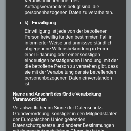
Verantwortlichen oder des
Auftragsverarbeiters befugt sind, die
personenbezogenen Daten zu verarbeiten.
k) Einwilligung
Einwilligung ist jede von der betroffenen
Person freiwillig für den bestimmten Fall in
informierter Weise und unmissverständlich
abgegebene Willensbekundung in Form
einer Erklärung oder einer sonstigen
eindeutigen bestätigenden Handlung, mit der
die betroffene Person zu verstehen gibt, dass
sie mit der Verarbeitung der sie betreffenden
personenbezogenen Daten einverstanden
MAYEN-KOBLENZ
POLIZEI
ist.
Mehr Polizei in Koblenz – Sicherheit
Name und Anschrift des für die Verarbeitung
Verantwortlichen
zur Weihnachtszeit im Fokus
Verantwortlicher im Sinne der Datenschutz-
25. NOV. 2025
Grundverordnung, sonstiger in den Mitgliedstaaten
der Europäischen Union geltenden
Die Polizeiinspektion Koblenz 1 führt aktuell
Datenschutzgesetze und anderer Bestimmungen
zusammen mit der Stadt Koblenz verstärkt Kontrollen