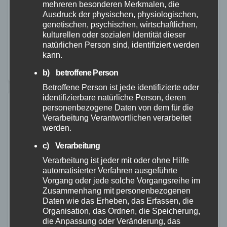
mehreren besonderen Merkmalen, die
Am 27.11.2025, gegen 16:30 Uhr, kam es im Ortsteil
Ausdruck der physischen, physiologischen,
Langenbach bei Niederfischbach zu einem
genetischen, psychischen, wirtschaftlichen,
kulturellen oder sozialen Identität dieser
tragischen Unfall. Eine 79-jährige Frau wollte ihren
natürlichen Person sind, identifiziert werden
eigenen PKW in der Garage verschieben. Dabei
kann.
setzte sich…
b) betroffene Person
Betroffene Person ist jede identifizierte oder
identifizierbare natürliche Person, deren
personenbezogene Daten von dem für die
Verarbeitung Verantwortlichen verarbeitet
werden.
c) Verarbeitung
Verarbeitung ist jeder mit oder ohne Hilfe
automatisierter Verfahren ausgeführte
Vorgang oder jede solche Vorgangsreihe im
Zusammenhang mit personenbezogenen
Daten wie das Erheben, das Erfassen, die
Organisation, das Ordnen, die Speicherung,
die Anpassung oder Veränderung, das