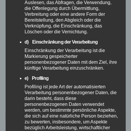
Auslesen, das Abfragen, die Verwendung,
die Offenlegung durch Übermittlung,
Verbreitung oder eine andere Form der
Bereitstellung, den Abgleich oder die
MAYEN-KOBLENZ
POLIZEI
WESTERWALD
Verknüpfung, die Einschränkung, das
Löschen oder die Vernichtung.
Gefährliche Fahrt quer durch die
Region – Polizei bricht Verfolgung
d) Einschränkung der Verarbeitung
Einschränkung der Verarbeitung ist die
ab
Markierung gespeicherter
personenbezogener Daten mit dem Ziel, ihre
25. NOV. 2025
künftige Verarbeitung einzuschränken.
Verkehrswarnmeldung hierzu Am heutigen
e) Profiling
Nachmittag kam es im Bereich Zell / Bad Bertrich /
Profiling ist jede Art der automatisierten
Mehren zu einer längeren Verfolgungsfahrt mit der
Verarbeitung personenbezogener Daten, die
Polizei. Ein Streifenwagen hatte den Hinweis
darin besteht, dass diese
personenbezogenen Daten verwendet
erhalten, dass an…
werden, um bestimmte persönliche Aspekte,
die sich auf eine natürliche Person beziehen,
zu bewerten, insbesondere, um Aspekte
bezüglich Arbeitsleistung, wirtschaftlicher