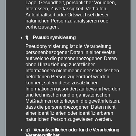
Lage, Gesundheit, persönlicher Vorlieben,
Interessen, Zuverlässigkeit, Verhalten,
Aufenthaltsort oder Ortswechsel dieser
natürlichen Person zu analysieren oder
vorherzusagen.
f) Pseudonymisierung
Pseudonymisierung ist die Verarbeitung
personenbezogener Daten in einer Weise,
auf welche die personenbezogenen Daten
ohne Hinzuziehung zusätzlicher
Informationen nicht mehr einer spezifischen
betroffenen Person zugeordnet werden
können, sofern diese zusätzlichen
Informationen gesondert aufbewahrt werden
FEUERWEHR
POLIZEI
RETTUNGSDIENST
WESTERWALD
und technischen und organisatorischen
Maßnahmen unterliegen, die gewährleisten,
Schwerer Unfall auf der K136 –
dass die personenbezogenen Daten nicht
Fahrer per Hubschrauber ins
einer identifizierten oder identifizierbaren
natürlichen Person zugewiesen werden.
Krankenhaus
g) Verantwortlicher oder für die Verarbeitung
Verantwortlicher
25. NOV. 2025