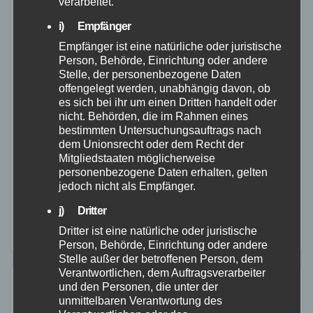
verarbeitet.
i) Empfänger
Empfänger ist eine natürliche oder juristische
MAYEN-KOBLENZ
POLIZEI
Person, Behörde, Einrichtung oder andere
Stelle, der personenbezogene Daten
Unbekannter spricht Schüler an –
offengelegt werden, unabhängig davon, ob
Polizei gibt wichtige Hinweise
es sich bei ihr um einen Dritten handelt oder
nicht. Behörden, die im Rahmen eines
bestimmten Untersuchungsauftrags nach
25. NOV. 2025
dem Unionsrecht oder dem Recht der
Am Dienstag, 25. November 2025, wurde die Polizei
Mitgliedstaaten möglicherweise
personenbezogene Daten erhalten, gelten
informiert, dass ein 11-jähriger Schüler auf dem Weg
jedoch nicht als Empfänger.
zur Grundschule von einem unbekannten Fahrer
j) Dritter
eines schwarzen VW (Kombi oder SUV)
Dritter ist eine natürliche oder juristische
angesprochen wurde.…
Person, Behörde, Einrichtung oder andere
Stelle außer der betroffenen Person, dem
Verantwortlichen, dem Auftragsverarbeiter
und den Personen, die unter der
unmittelbaren Verantwortung des