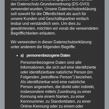
der Datenschutz-Grundverordnung (DS-GVO)
verwendet wurden. Unsere Datenschutzerklärung
soll sowohl für die Öffentlichkeit als auch für
unsere Kunden und Geschäftspartner einfach
lesbar und verständlich sein. Um dies zu
gewährleisten, möchten wir vorab die verwendeten
Begrifflichkeiten erläutern.
Wir verwenden in dieser Datenschutzerklärung
unter anderem die folgenden Begriffe:
a) personenbezogene Daten
Personenbezogene Daten sind alle
Informationen, die sich auf eine identifizierte
oder identifizierbare natürliche Person (im
FEUERWEHR
POLIZEI
RETTUNGSDIENST
VIDEO
Folgenden „betroffene Person") beziehen.
WESTERWALD
Als identifizierbar wird eine natürliche
Auto kommt von der Straße ab –
Person angesehen, die direkt oder indirekt,
insbesondere mittels Zuordnung zu einer
Fahrer schwer verletzt
Kennung wie einem Namen, zu einer
Kennnummer, zu Standortdaten, zu einer
25. JAN. 2026
Online-Kennung oder zu einem oder