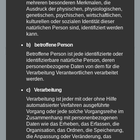
mehreren besonderen Merkmalen, die
Am Freitag, den 24.01.2026, ereignete sich gegen
Ausdruck der physischen, physiologischen,
17.45 Uhr ein schwerer Verkehrsunfall auf der
genetischen, psychischen, wirtschaftlichen,
kulturellen oder sozialen Identität dieser
Landesstraße 313 zwischen Eschelbach und Wirges,
natürlichen Person sind, identifiziert werden
in Höhe des Skateparks in Wirges. Ein Fahrer einer
kann.
BMW…
b) betroffene Person
Betroffene Person ist jede identifizierte oder
identifizierbare natürliche Person, deren
personenbezogene Daten von dem für die
Verarbeitung Verantwortlichen verarbeitet
werden.
c) Verarbeitung
Verarbeitung ist jeder mit oder ohne Hilfe
automatisierter Verfahren ausgeführte
Vorgang oder jede solche Vorgangsreihe im
Zusammenhang mit personenbezogenen
Daten wie das Erheben, das Erfassen, die
Organisation, das Ordnen, die Speicherung,
die Anpassung oder Veränderung, das