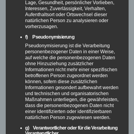
Lage, Gesundheit, persönlicher Vorlieben,
Interessen, Zuverlässigkeit, Verhalten,
Aufenthaltsort oder Ortswechsel dieser
natürlichen Person zu analysieren oder
vorherzusagen.
f) Pseudonymisierung
Pseudonymisierung ist die Verarbeitung
personenbezogener Daten in einer Weise,
auf welche die personenbezogenen Daten
ohne Hinzuziehung zusätzlicher
Informationen nicht mehr einer spezifischen
betroffenen Person zugeordnet werden
können, sofern diese zusätzlichen
Informationen gesondert aufbewahrt werden
FEUERWEHR
POLIZEI
RETTUNGSDIENST
VIDEO
und technischen und organisatorischen
WESTERWALD
Maßnahmen unterliegen, die gewährleisten,
Sattelzug durchbricht
dass die personenbezogenen Daten nicht
einer identifizierten oder identifizierbaren
Mittelschutzplanke – A3 in beide
natürlichen Person zugewiesen werden.
Richtungen gesperrt
g) Verantwortlicher oder für die Verarbeitung
Verantwortlicher