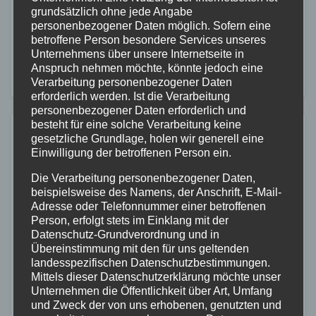
grundsätzlich ohne jede Angabe
17.15 Uhr auf der B413 in Höhe der Einfahrt
personenbezogener Daten möglich. Sofern eine
Herschbach, Wiedstraße, zu einem Verkehrsunfall mit
betroffene Person besondere Services unseres
Unternehmens über unsere Internetseite in
zwei beteiligten Pkw. Nach ersten Erkenntnissen
Anspruch nehmen möchte, könnte jedoch eine
kollidierten…
Verarbeitung personenbezogener Daten
erforderlich werden. Ist die Verarbeitung
personenbezogener Daten erforderlich und
besteht für eine solche Verarbeitung keine
gesetzliche Grundlage, holen wir generell eine
Einwilligung der betroffenen Person ein.
Die Verarbeitung personenbezogener Daten,
beispielsweise des Namens, der Anschrift, E-Mail-
Adresse oder Telefonnummer einer betroffenen
Person, erfolgt stets im Einklang mit der
Datenschutz-Grundverordnung und in
Übereinstimmung mit den für uns geltenden
landesspezifischen Datenschutzbestimmungen.
Mittels dieser Datenschutzerklärung möchte unser
Unternehmen die Öffentlichkeit über Art, Umfang
und Zweck der von uns erhobenen, genutzten und