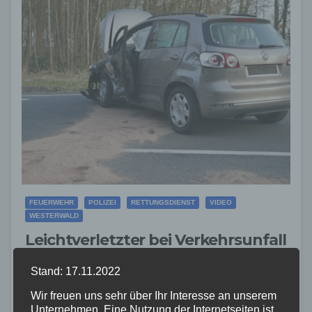
FEUERWEHR
POLIZEI
RETTUNGSDIENST
VIDEO
WESTERWALD
Leichtverletzter bei Verkehrsunfall
auf der B413 bei Herschbach
Stand: 17.11.2022
8. MÄRZ 2026
Wir freuen uns sehr über Ihr Interesse an unserem
Am heutigen Sonntag, den 08.03.2026, kam es gegen
Unternehmen. Eine Nutzung der Internetseiten ist