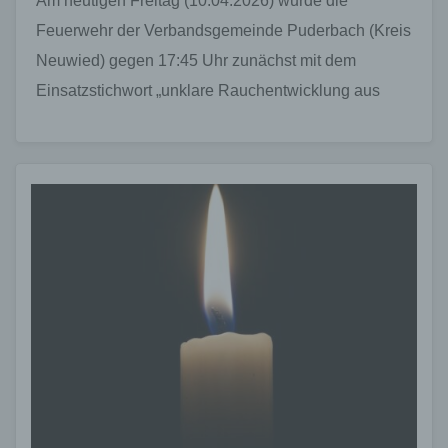
Am heutigen Freitag (10.04.2026) wurde die
Feuerwehr der Verbandsgemeinde Puderbach (Kreis
Neuwied) gegen 17:45 Uhr zunächst mit dem
Einsatzstichwort „unklare Rauchentwicklung aus
Gebäude“ nach Urbach alarmiert. Kurz darauf erfolgte
eine…