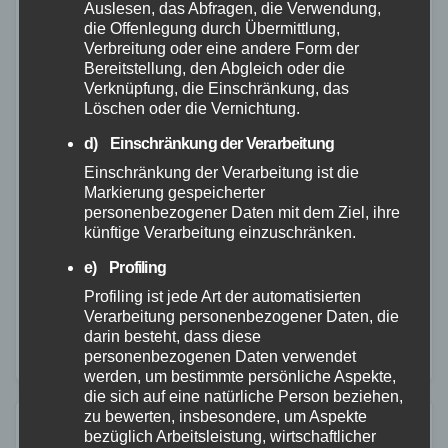
Auslesen, das Abfragen, die Verwendung,
die Offenlegung durch Übermittlung,
Verbreitung oder eine andere Form der
Bereitstellung, den Abgleich oder die
FEUERWEHR
POLIZEI
VIDEO
WESTERWALD
Verknüpfung, die Einschränkung, das
Lkw-Unfall auf der A3 bei
Löschen oder die Vernichtung.
Montabaur: Fahrtrichtung
d) Einschränkung der Verarbeitung
Frankfurt stundenlang gesperrt
Einschränkung der Verarbeitung ist die
Markierung gespeicherter
6. JAN. 2026
personenbezogener Daten mit dem Ziel, ihre
künftige Verarbeitung einzuschränken.
Ein querstehender Lkw hat am späten Montagabend
e) Profiling
für eine stundenlange Vollsperrung der A3 zwischen
Profiling ist jede Art der automatisierten
dem Autobahndreieck Dernbach und der
Verarbeitung personenbezogener Daten, die
Anschlussstelle Montabaur in Fahrtrichtung Frankfurt
darin besteht, dass diese
personenbezogenen Daten verwendet
gesorgt. Der Unfall ereignete sich gegen…
werden, um bestimmte persönliche Aspekte,
die sich auf eine natürliche Person beziehen,
zu bewerten, insbesondere, um Aspekte
bezüglich Arbeitsleistung, wirtschaftlicher