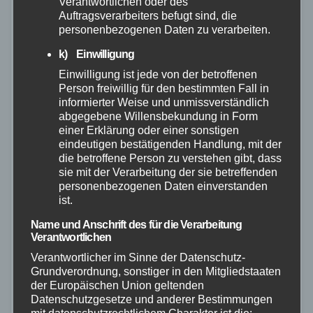
Verantwortlichen oder des
Auftragsverarbeiters befugt sind, die
personenbezogenen Daten zu verarbeiten.
k) Einwilligung
Einwilligung ist jede von der betroffenen
Person freiwillig für den bestimmten Fall in
informierter Weise und unmissverständlich
abgegebene Willensbekundung in Form
einer Erklärung oder einer sonstigen
eindeutigen bestätigenden Handlung, mit der
die betroffene Person zu verstehen gibt, dass
sie mit der Verarbeitung der sie betreffenden
personenbezogenen Daten einverstanden
ist.
FEUERWEHR
POLIZEI
RETTUNGSDIENST
VIDEO
Name und Anschrift des für die Verarbeitung
WESTERWALD
Verantwortlichen
Schwerer Unfall bei Höhr-
Verantwortlicher im Sinne der Datenschutz-
Grundverordnung, sonstiger in den Mitgliedstaaten
Grenzhausen: Zwei Tote und
der Europäischen Union geltenden
mehrere Schwerverletzte auf der
Datenschutzgesetze und anderer Bestimmungen