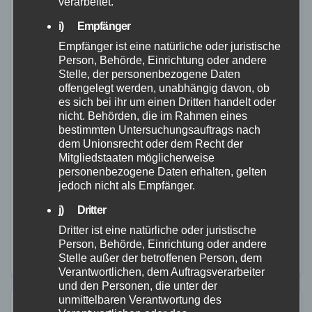
verarbeitet.
i) Empfänger
Empfänger ist eine natürliche oder juristische
Person, Behörde, Einrichtung oder andere
FEUERWEHR
POLIZEI
RETTUNGSDIENST
VIDEO
Stelle, der personenbezogene Daten
WESTERWALD
offengelegt werden, unabhängig davon, ob
es sich bei ihr um einen Dritten handelt oder
Mehrere Verletzte nach Unfall mit
nicht. Behörden, die im Rahmen eines
drei Autos in Ransbach-Baumbach
bestimmten Untersuchungsauftrags nach
dem Unionsrecht oder dem Recht der
17. OKT. 2025
Mitgliedstaaten möglicherweise
personenbezogene Daten erhalten, gelten
Am Freitag, den 17. Oktober 2025, kam es gegen
jedoch nicht als Empfänger.
15:00 Uhr auf der K126 zu einem schweren
j) Dritter
Verkehrsunfall, bei dem fünf Personen verletzt
Dritter ist eine natürliche oder juristische
wurden.
Person, Behörde, Einrichtung oder andere
Stelle außer der betroffenen Person, dem
Verantwortlichen, dem Auftragsverarbeiter
und den Personen, die unter der
unmittelbaren Verantwortung des