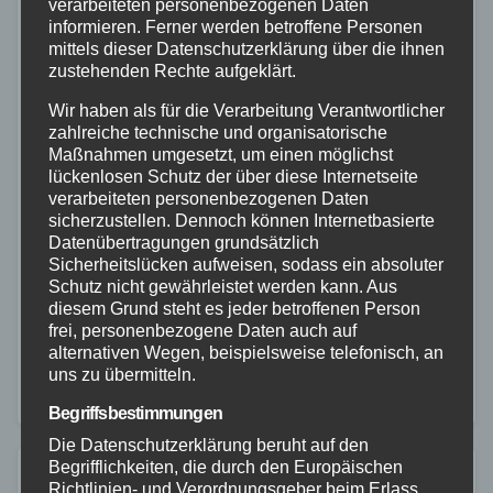
verarbeiteten personenbezogenen Daten
informieren. Ferner werden betroffene Personen
mittels dieser Datenschutzerklärung über die ihnen
FEUERWEHR
POLIZEI
RETTUNGSDIENST
VIDEO
zustehenden Rechte aufgeklärt.
WESTERWALD
Wir haben als für die Verarbeitung Verantwortlicher
Gebäudebrand in Höhr-
zahlreiche technische und organisatorische
Grenzhausen – Bewohner können
Maßnahmen umgesetzt, um einen möglichst
lückenlosen Schutz der über diese Internetseite
sich retten
verarbeiteten personenbezogenen Daten
sicherzustellen. Dennoch können Internetbasierte
26. JAN. 2026
Datenübertragungen grundsätzlich
Sicherheitslücken aufweisen, sodass ein absoluter
In Höhr-Grenzhausen wurde am Montag, den
Schutz nicht gewährleistet werden kann. Aus
26.01.2026, gegen 11:50 Uhr ein Brand in einem
diesem Grund steht es jeder betroffenen Person
frei, personenbezogene Daten auch auf
Gebäude gemeldet. Beim Eintreffen der Einsatzkräfte
alternativen Wegen, beispielsweise telefonisch, an
konnten sich zwei Bewohner selbst aus dem Haus in
uns zu übermitteln.
Sicherheit…
Begriffsbestimmungen
Die Datenschutzerklärung beruht auf den
Begrifflichkeiten, die durch den Europäischen
Richtlinien- und Verordnungsgeber beim Erlass