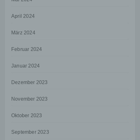
Auftragsverarbeiter ist eine natürliche oder
juristische Person, Behörde, Einrichtung
April 2024
oder andere Stelle, die personenbezogene
Daten im Auftrag des Verantwortlichen
März 2024
verarbeitet.
i) Empfänger
Februar 2024
Empfänger ist eine natürliche oder juristische
Person, Behörde, Einrichtung oder andere
Stelle, der personenbezogene Daten
Januar 2024
offengelegt werden, unabhängig davon, ob
es sich bei ihr um einen Dritten handelt oder
Dezember 2023
nicht. Behörden, die im Rahmen eines
bestimmten Untersuchungsauftrags nach
dem Unionsrecht oder dem Recht der
November 2023
Mitgliedstaaten möglicherweise
personenbezogene Daten erhalten, gelten
jedoch nicht als Empfänger.
Oktober 2023
j) Dritter
September 2023
Dritter ist eine natürliche oder juristische