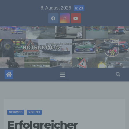
Skip
6. August 2026
6:23
to
content
NEUWIED
POLIZEI
Erfolgreicher