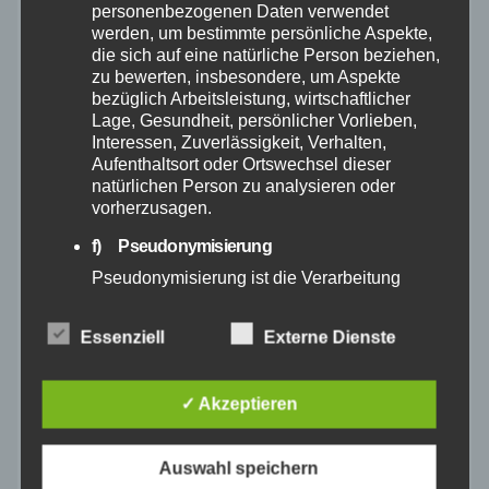
personenbezogenen Daten verwendet
werden, um bestimmte persönliche Aspekte,
September 2025
die sich auf eine natürliche Person beziehen,
zu bewerten, insbesondere, um Aspekte
bezüglich Arbeitsleistung, wirtschaftlicher
August 2025
Lage, Gesundheit, persönlicher Vorlieben,
Interessen, Zuverlässigkeit, Verhalten,
Aufenthaltsort oder Ortswechsel dieser
Juli 2025
natürlichen Person zu analysieren oder
vorherzusagen.
Juni 2025
f) Pseudonymisierung
Pseudonymisierung ist die Verarbeitung
Mai 2025
personenbezogener Daten in einer Weise,
auf welche die personenbezogenen Daten
Essenziell
Externe Dienste
April 2025
ohne Hinzuziehung zusätzlicher
Informationen nicht mehr einer spezifischen
betroffenen Person zugeordnet werden
März 2025
✓ Akzeptieren
können, sofern diese zusätzlichen
Informationen gesondert aufbewahrt werden
und technischen und organisatorischen
Februar 2025
Auswahl speichern
Maßnahmen unterliegen, die gewährleisten,