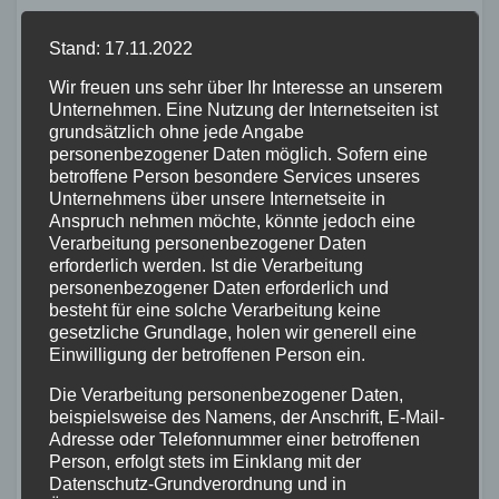
Stand: 17.11.2022
Wir freuen uns sehr über Ihr Interesse an unserem
Unternehmen. Eine Nutzung der Internetseiten ist
MAYEN-KOBLENZ
POLIZEI
grundsätzlich ohne jede Angabe
Rollerfahrer flüchten vor
personenbezogener Daten möglich. Sofern eine
Polizeikontrolle – 16-Jähriger
betroffene Person besondere Services unseres
nach Verfolgung gestoppt
Unternehmens über unsere Internetseite in
3. AUG. 2026
Anspruch nehmen möchte, könnte jedoch eine
Verarbeitung personenbezogener Daten
erforderlich werden. Ist die Verarbeitung
personenbezogener Daten erforderlich und
besteht für eine solche Verarbeitung keine
gesetzliche Grundlage, holen wir generell eine
ALTENKIRCHEN
FEUERWEHR
POLIZEI
Einwilligung der betroffenen Person ein.
RETTUNGSDIENST
Rauchentwicklung hinter
Die Verarbeitung personenbezogener Daten,
leerstehendem Gebäude
beispielsweise des Namens, der Anschrift, E-Mail-
Adresse oder Telefonnummer einer betroffenen
sorgt für Feuerwehreinsatz
Person, erfolgt stets im Einklang mit der
2. AUG. 2026
Datenschutz-Grundverordnung und in