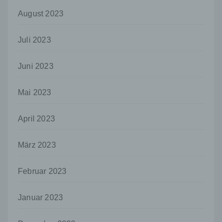
Person, Behörde, Einrichtung oder andere
Stelle außer der betroffenen Person, dem
August 2023
Verantwortlichen, dem Auftragsverarbeiter
und den Personen, die unter der
Juli 2023
unmittelbaren Verantwortung des
Verantwortlichen oder des
Auftragsverarbeiters befugt sind, die
Juni 2023
personenbezogenen Daten zu verarbeiten.
k) Einwilligung
Mai 2023
Einwilligung ist jede von der betroffenen
Person freiwillig für den bestimmten Fall in
April 2023
informierter Weise und unmissverständlich
abgegebene Willensbekundung in Form
einer Erklärung oder einer sonstigen
März 2023
eindeutigen bestätigenden Handlung, mit der
die betroffene Person zu verstehen gibt, dass
Februar 2023
sie mit der Verarbeitung der sie betreffenden
personenbezogenen Daten einverstanden
ist.
Januar 2023
Name und Anschrift des für die Verarbeitung
Verantwortlichen