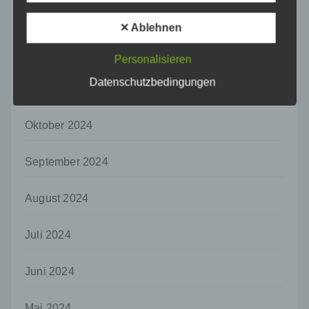
dass die personenbezogenen Daten nicht
Januar 2025
einer identifizierten oder identifizierbaren
✕ Ablehnen
natürlichen Person zugewiesen werden.
Dezember 2024
g) Verantwortlicher oder für die Verarbeitung
Personalisieren
Verantwortlicher
Datenschutzbedingungen
November 2024
Verantwortlicher oder für die Verarbeitung
Verantwortlicher ist die natürliche oder
juristische Person, Behörde, Einrichtung
Oktober 2024
oder andere Stelle, die allein oder
gemeinsam mit anderen über die Zwecke
und Mittel der Verarbeitung von
September 2024
personenbezogenen Daten entscheidet.
Sind die Zwecke und Mittel dieser
August 2024
Verarbeitung durch das Unionsrecht oder
das Recht der Mitgliedstaaten vorgegeben,
so kann der Verantwortliche
Juli 2024
beziehungsweise können die bestimmten
Kriterien seiner Benennung nach dem
Unionsrecht oder dem Recht der
Juni 2024
Mitgliedstaaten vorgesehen werden.
h) Auftragsverarbeiter
Mai 2024