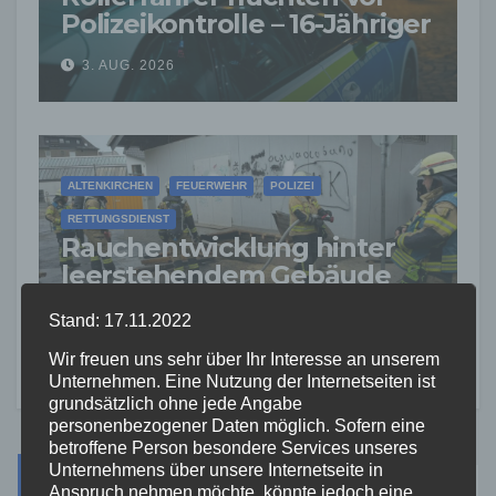
Polizeikontrolle – 16-Jähriger
nach Verfolgung gestoppt
3. AUG. 2026
ALTENKIRCHEN
FEUERWEHR
POLIZEI
RETTUNGSDIENST
Rauchentwicklung hinter
leerstehendem Gebäude
sorgt für Feuerwehreinsatz
2. AUG. 2026
Stand: 17.11.2022
Wir freuen uns sehr über Ihr Interesse an unserem
Unternehmen. Eine Nutzung der Internetseiten ist
grundsätzlich ohne jede Angabe
personenbezogener Daten möglich. Sofern eine
betroffene Person besondere Services unseres
Unternehmens über unsere Internetseite in
Suche
Anspruch nehmen möchte, könnte jedoch eine