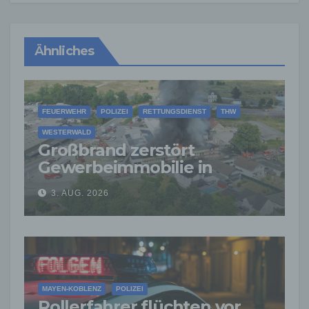
Ähnliches
FEUERWEHR
POLIZEI
RETTUNGSDIENST
THW
WESTERWALD
Großbrand zerstört
Gewerbeimmobilie in
Siershahn –
3. AUG. 2026
Millionenschaden
entstanden
MAYEN-KOBLENZ
POLIZEI
Rollerfahrer flüchten vor