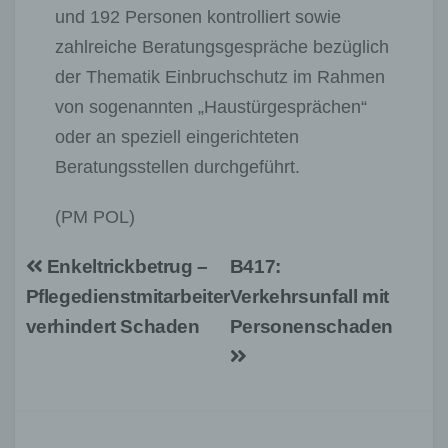
und 192 Personen kontrolliert sowie
zahlreiche Beratungsgespräche bezüglich
der Thematik Einbruchschutz im Rahmen
von sogenannten „Haustürgesprächen“
oder an speziell eingerichteten
Beratungsstellen durchgeführt.
(PM POL)
Beitragsnavigation
Enkeltrickbetrug –
B417:
Pflegedienstmitarbeiter
Verkehrsunfall mit
verhindert Schaden
Personenschaden