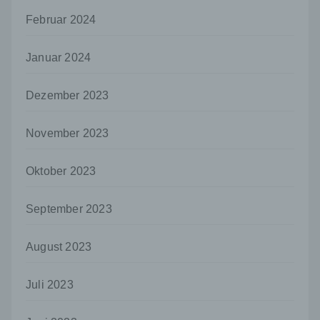
gemeinsam mit anderen über die Zwecke
und Mittel der Verarbeitung von
Februar 2024
personenbezogenen Daten entscheidet.
Sind die Zwecke und Mittel dieser
Januar 2024
Verarbeitung durch das Unionsrecht oder
das Recht der Mitgliedstaaten vorgegeben,
so kann der Verantwortliche
Dezember 2023
beziehungsweise können die bestimmten
Kriterien seiner Benennung nach dem
Unionsrecht oder dem Recht der
November 2023
Mitgliedstaaten vorgesehen werden.
Oktober 2023
h) Auftragsverarbeiter
Auftragsverarbeiter ist eine natürliche oder
juristische Person, Behörde, Einrichtung
September 2023
oder andere Stelle, die personenbezogene
Daten im Auftrag des Verantwortlichen
August 2023
verarbeitet.
i) Empfänger
Juli 2023
Empfänger ist eine natürliche oder juristische
Person, Behörde, Einrichtung oder andere