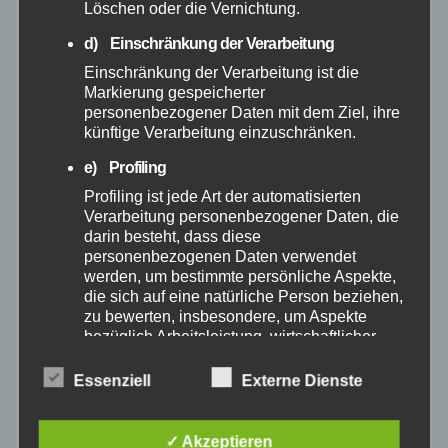
Löschen oder die Vernichtung.
Juli 2025
d) Einschränkung der Verarbeitung
Einschränkung der Verarbeitung ist die
Juni 2025
Markierung gespeicherter
personenbezogener Daten mit dem Ziel, ihre
Mai 2025
künftige Verarbeitung einzuschränken.
e) Profiling
April 2025
Profiling ist jede Art der automatisierten
Verarbeitung personenbezogener Daten, die
März 2025
darin besteht, dass diese
personenbezogenen Daten verwendet
werden, um bestimmte persönliche Aspekte,
Februar 2025
die sich auf eine natürliche Person beziehen,
zu bewerten, insbesondere, um Aspekte
bezüglich Arbeitsleistung, wirtschaftlicher
Januar 2025
Lage, Gesundheit, persönlicher Vorlieben,
Interessen, Zuverlässigkeit, Verhalten,
Essenziell
Externe Dienste
Dezember 2024
Aufenthaltsort oder Ortswechsel dieser
natürlichen Person zu analysieren oder
vorherzusagen.
✓ Akzeptieren
November 2024