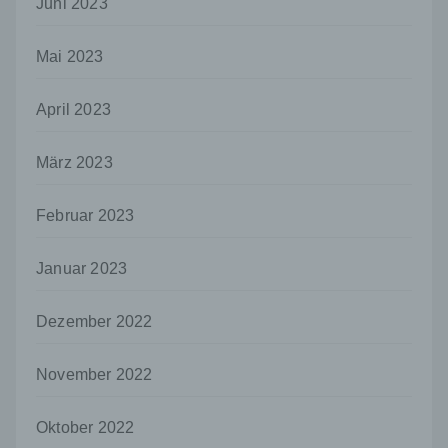
Juni 2023
Stelle, der personenbezogene Daten
offengelegt werden, unabhängig davon, ob
es sich bei ihr um einen Dritten handelt oder
Mai 2023
nicht. Behörden, die im Rahmen eines
bestimmten Untersuchungsauftrags nach
dem Unionsrecht oder dem Recht der
April 2023
Mitgliedstaaten möglicherweise
personenbezogene Daten erhalten, gelten
März 2023
jedoch nicht als Empfänger.
j) Dritter
Februar 2023
Dritter ist eine natürliche oder juristische
Person, Behörde, Einrichtung oder andere
Januar 2023
Stelle außer der betroffenen Person, dem
Verantwortlichen, dem Auftragsverarbeiter
und den Personen, die unter der
Dezember 2022
unmittelbaren Verantwortung des
Verantwortlichen oder des
Auftragsverarbeiters befugt sind, die
November 2022
personenbezogenen Daten zu verarbeiten.
k) Einwilligung
Oktober 2022