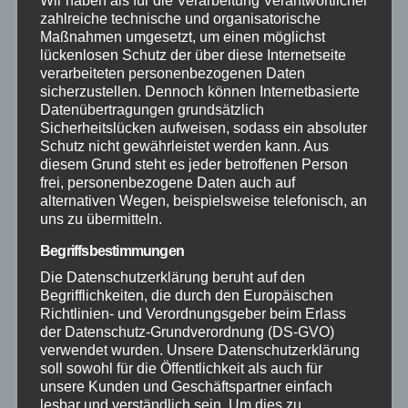
Wir haben als für die Verarbeitung Verantwortlicher
zahlreiche technische und organisatorische
Maßnahmen umgesetzt, um einen möglichst
Mayen-Koblenz
lückenlosen Schutz der über diese Internetseite
verarbeiteten personenbezogenen Daten
sicherzustellen. Dennoch können Internetbasierte
Neuwied
Datenübertragungen grundsätzlich
Sicherheitslücken aufweisen, sodass ein absoluter
Polizei
Schutz nicht gewährleistet werden kann. Aus
diesem Grund steht es jeder betroffenen Person
frei, personenbezogene Daten auch auf
Rettungsdienst
alternativen Wegen, beispielsweise telefonisch, an
uns zu übermitteln.
Rhein-Lahn
Begriffsbestimmungen
Die Datenschutzerklärung beruht auf den
THW
Begrifflichkeiten, die durch den Europäischen
Richtlinien- und Verordnungsgeber beim Erlass
der Datenschutz-Grundverordnung (DS-GVO)
Veranstaltungen
verwendet wurden. Unsere Datenschutzerklärung
soll sowohl für die Öffentlichkeit als auch für
Video
unsere Kunden und Geschäftspartner einfach
lesbar und verständlich sein. Um dies zu