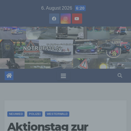
Skip
6. August 2026
6:20
to
content
NEUWIED
POLIZEI
WESTERWALD
Aktionstag zur