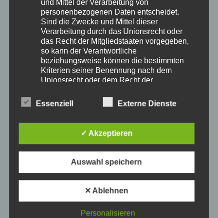
und Mittel der Verarbeitung von
personenbezogenen Daten entscheidet.
August 2026
Sind die Zwecke und Mittel dieser
Verarbeitung durch das Unionsrecht oder
das Recht der Mitgliedstaaten vorgegeben,
Juli 2026
so kann der Verantwortliche
beziehungsweise können die bestimmten
Kriterien seiner Benennung nach dem
Juni 2026
Unionsrecht oder dem Recht der
Mitgliedstaaten vorgesehen werden.
Mai 2026
Essenziell
Externe Dienste
h) Auftragsverarbeiter
Auftragsverarbeiter ist eine natürliche oder
April 2026
juristische Person, Behörde, Einrichtung
✓ Akzeptieren
oder andere Stelle, die personenbezogene
März 2026
Daten im Auftrag des Verantwortlichen
verarbeitet.
Auswahl speichern
Februar 2026
i) Empfänger
✕ Ablehnen
Empfänger ist eine natürliche oder juristische
Januar 2026
Person, Behörde, Einrichtung oder andere
Stelle, der personenbezogene Daten
Personalisieren