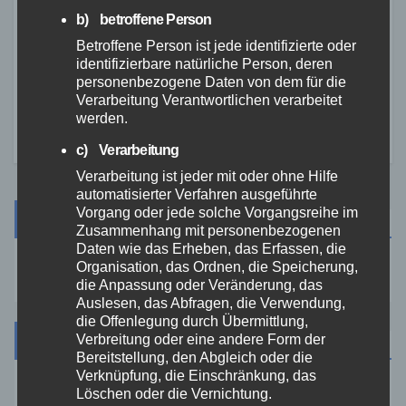
FEUERWEHR
NEUWIED
POLIZEI
b) betroffene Person
Waldbrand bei Leutesdorf
Betroffene Person ist jede identifizierte oder
schnell gelöscht –
identifizierbare natürliche Person, deren
Feuerwehr warnt vor
personenbezogene Daten von dem für die
7. AUG. 2026
erhöhter Brandgefahr
Verarbeitung Verantwortlichen verarbeitet
werden.
c) Verarbeitung
Verarbeitung ist jeder mit oder ohne Hilfe
automatisierter Verfahren ausgeführte
Vorgang oder jede solche Vorgangsreihe im
Suche
Zusammenhang mit personenbezogenen
Daten wie das Erheben, das Erfassen, die
Organisation, das Ordnen, die Speicherung,
die Anpassung oder Veränderung, das
Auslesen, das Abfragen, die Verwendung,
die Offenlegung durch Übermittlung,
Kategorien
Verbreitung oder eine andere Form der
Bereitstellung, den Abgleich oder die
Verknüpfung, die Einschränkung, das
Löschen oder die Vernichtung.
Aktuelles