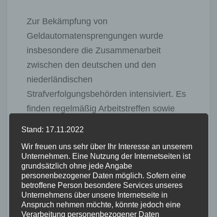
Zur Bekämpfung von
Geldautomatensprengungen wurde
insbesondere die Zusammenarbeit
zwischen den deutschen und den
niederländischen
Strafverfolgungsbehörden intensiviert. Es
finden regelmäßig Arbeitstreffen sowie
koordinierte, gemeinsame
Stand: 17.11.2022
Einsatzmaßnahmen, auch unter
Wir freuen uns sehr über Ihr Interesse an unserem
Einbeziehung europäischer Partner, statt.
Unternehmen. Eine Nutzung der Internetseiten ist
Gleichzeitig gibt es auf Bundes- und
grundsätzlich ohne jede Angabe
personenbezogener Daten möglich. Sofern eine
Landesebene verschiedene Initiativen, die
betroffene Person besondere Services unseres
gemeinsam mit den
Unternehmens über unsere Internetseite in
Anspruch nehmen möchte, könnte jedoch eine
Geldautomatenbetreibern auf verstärkte
Verarbeitung personenbezogener Daten