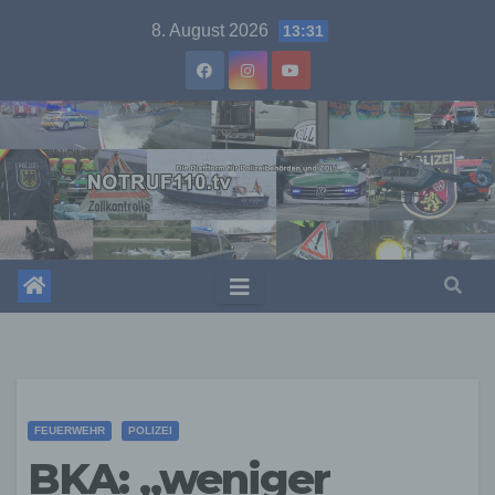
Skip
8. August 2026
13:31
to
content
FEUERWEHR
POLIZEI
BKA: „weniger