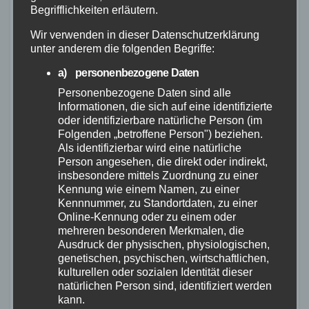
RETTUNGSDIENST
Begrifflichkeiten erläutern.
Containerbrand im
Industriegebiet Horhausen:
Wir verwenden in dieser Datenschutzerklärung
unter anderem die folgenden Begriffe:
Feuerwehr verhindert
7. AUG. 2026
weitere Ausbreitung
a) personenbezogene Daten
Personenbezogene Daten sind alle
Informationen, die sich auf eine identifizierte
oder identifizierbare natürliche Person (im
Folgenden „betroffene Person") beziehen.
Als identifizierbar wird eine natürliche
FEUERWEHR
NEUWIED
POLIZEI
RETTUNGSDIENST
Person angesehen, die direkt oder indirekt,
Flächenbrand bei Oberdreis:
insbesondere mittels Zuordnung zu einer
Feuerwehr verhindert
Kennung wie einem Namen, zu einer
Kennnummer, zu Standortdaten, zu einer
Übergreifen auf Waldgebiet
Online-Kennung oder zu einem oder
7. AUG. 2026
mehreren besonderen Merkmalen, die
Ausdruck der physischen, physiologischen,
genetischen, psychischen, wirtschaftlichen,
kulturellen oder sozialen Identität dieser
natürlichen Person sind, identifiziert werden
kann.