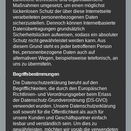
Maßnahmen umgesetzt, um einen möglichst
(PM BKA)
lückenlosen Schutz der über diese Internetseite
verarbeiteten personenbezogenen Daten
Beitragsnavigation
BKA veröffentlicht
sicherzustellen. Dennoch können Internetbasierte
Datenübertragungen grundsätzlich
Kokainanhaftungen
Bundeslagebild
Sicherheitslücken aufweisen, sodass ein absoluter
am Lenkrad
Wirtschaftskriminalität
Schutz nicht gewährleistet werden kann. Aus
diesem Grund steht es jeder betroffenen Person
verraten Fahrer
frei, personenbezogene Daten auch auf
alternativen Wegen, beispielsweise telefonisch, an
uns zu übermitteln.
Begriffsbestimmungen
Die Datenschutzerklärung beruht auf den
Begrifflichkeiten, die durch den Europäischen
Richtlinien- und Verordnungsgeber beim Erlass
Ähnliches
der Datenschutz-Grundverordnung (DS-GVO)
verwendet wurden. Unsere Datenschutzerklärung
soll sowohl für die Öffentlichkeit als auch für
unsere Kunden und Geschäftspartner einfach
lesbar und verständlich sein. Um dies zu
ALTENKIRCHEN
FEUERWEHR
POLIZEI
gewährleisten, möchten wir vorab die verwendeten