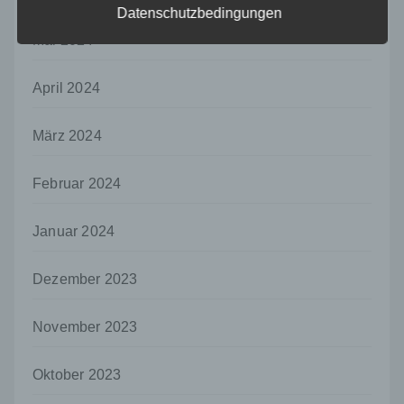
Datenschutzbedingungen
ohne Hinzuziehung zusätzlicher
Informationen nicht mehr einer spezifischen
Mai 2024
betroffenen Person zugeordnet werden
können, sofern diese zusätzlichen
Informationen gesondert aufbewahrt werden
April 2024
und technischen und organisatorischen
Maßnahmen unterliegen, die gewährleisten,
März 2024
dass die personenbezogenen Daten nicht
einer identifizierten oder identifizierbaren
natürlichen Person zugewiesen werden.
Februar 2024
g) Verantwortlicher oder für die Verarbeitung
Verantwortlicher
Januar 2024
Verantwortlicher oder für die Verarbeitung
Verantwortlicher ist die natürliche oder
Dezember 2023
juristische Person, Behörde, Einrichtung
oder andere Stelle, die allein oder
gemeinsam mit anderen über die Zwecke
November 2023
und Mittel der Verarbeitung von
personenbezogenen Daten entscheidet.
Oktober 2023
Sind die Zwecke und Mittel dieser
Verarbeitung durch das Unionsrecht oder