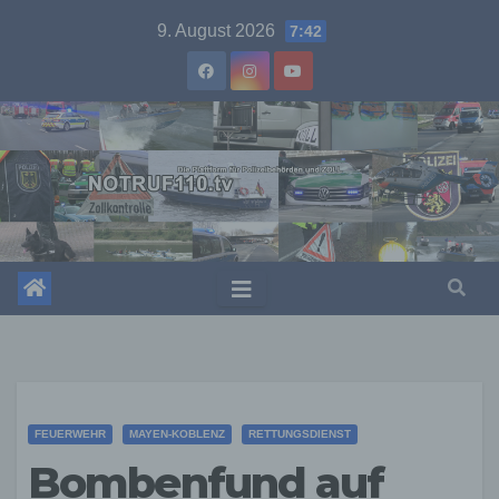
Skip
9. August 2026
7:42
to
content
FEUERWEHR
MAYEN-KOBLENZ
RETTUNGSDIENST
Bombenfund auf