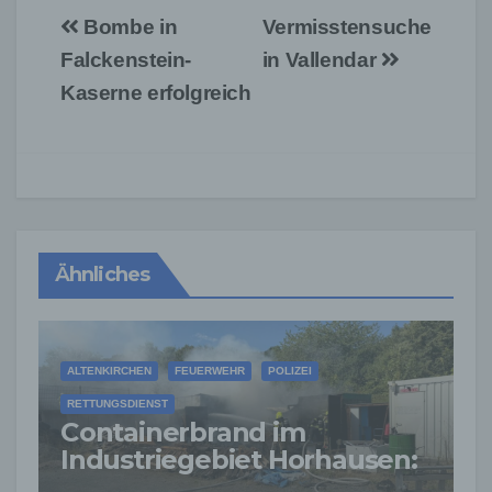
Beitragsnavigation
Bombe in
Vermisstensuche
Falckenstein-
in Vallendar
Kaserne erfolgreich
Ähnliches
ALTENKIRCHEN
FEUERWEHR
POLIZEI
RETTUNGSDIENST
Containerbrand im
Industriegebiet Horhausen:
Feuerwehr verhindert