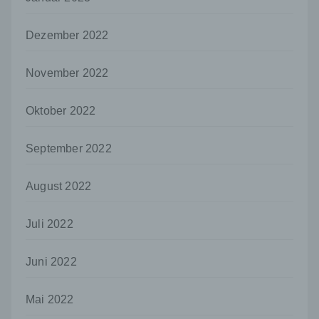
dem Unionsrecht oder dem Recht der
Mitgliedstaaten möglicherweise
Dezember 2022
personenbezogene Daten erhalten, gelten
jedoch nicht als Empfänger.
November 2022
j) Dritter
Dritter ist eine natürliche oder juristische
Person, Behörde, Einrichtung oder andere
Oktober 2022
Stelle außer der betroffenen Person, dem
Verantwortlichen, dem Auftragsverarbeiter
September 2022
und den Personen, die unter der
unmittelbaren Verantwortung des
Verantwortlichen oder des
August 2022
Auftragsverarbeiters befugt sind, die
personenbezogenen Daten zu verarbeiten.
Juli 2022
k) Einwilligung
Einwilligung ist jede von der betroffenen
Juni 2022
Person freiwillig für den bestimmten Fall in
informierter Weise und unmissverständlich
abgegebene Willensbekundung in Form
Mai 2022
einer Erklärung oder einer sonstigen