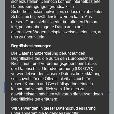
sicherzustellen. Dennoch können Internetbasierte
Datenübertragungen grundsätzlich
THW
Sicherheitslücken aufweisen, sodass ein absoluter
Schutz nicht gewährleistet werden kann. Aus
diesem Grund steht es jeder betroffenen Person
Veranstaltungen
frei, personenbezogene Daten auch auf
alternativen Wegen, beispielsweise telefonisch, an
uns zu übermitteln.
Video
Begriffsbestimmungen
Westerwald
Die Datenschutzerklärung beruht auf den
Begrifflichkeiten, die durch den Europäischen
Richtlinien- und Verordnungsgeber beim Erlass
Zoll
der Datenschutz-Grundverordnung (DS-GVO)
verwendet wurden. Unsere Datenschutzerklärung
soll sowohl für die Öffentlichkeit als auch für
unsere Kunden und Geschäftspartner einfach
Archiv
lesbar und verständlich sein. Um dies zu
gewährleisten, möchten wir vorab die verwendeten
Begrifflichkeiten erläutern.
August 2026
Wir verwenden in dieser Datenschutzerklärung
unter anderem die folgenden Begriffe: