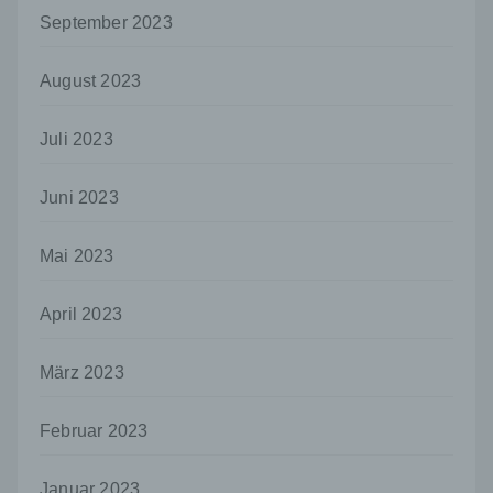
das Recht der Mitgliedstaaten vorgegeben,
September 2023
so kann der Verantwortliche
beziehungsweise können die bestimmten
Kriterien seiner Benennung nach dem
August 2023
Unionsrecht oder dem Recht der
Mitgliedstaaten vorgesehen werden.
Juli 2023
h) Auftragsverarbeiter
Auftragsverarbeiter ist eine natürliche oder
Juni 2023
juristische Person, Behörde, Einrichtung
oder andere Stelle, die personenbezogene
Mai 2023
Daten im Auftrag des Verantwortlichen
verarbeitet.
April 2023
i) Empfänger
Empfänger ist eine natürliche oder juristische
März 2023
Person, Behörde, Einrichtung oder andere
Stelle, der personenbezogene Daten
offengelegt werden, unabhängig davon, ob
Februar 2023
es sich bei ihr um einen Dritten handelt oder
nicht. Behörden, die im Rahmen eines
bestimmten Untersuchungsauftrags nach
Januar 2023