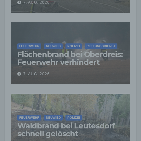
7. AUG. 2026
weitere Ausbreitung
FEUERWEHR
NEUWIED
POLIZEI
RETTUNGSDIENST
Flächenbrand bei Oberdreis:
Feuerwehr verhindert
Übergreifen auf Waldgebiet
7. AUG. 2026
FEUERWEHR
NEUWIED
POLIZEI
Waldbrand bei Leutesdorf
schnell gelöscht –