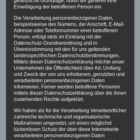
gesetzliche Grundlage, holen wir generell eine
Altenkirchen
Einwilligung der betroffenen Person ein.
Die Verarbeitung personenbezogener Daten,
Bundespolizei
beispielsweise des Namens, der Anschrift, E-Mail-
Adresse oder Telefonnummer einer betroffenen
Person, erfolgt stets im Einklang mit der
Feuerwehr
Datenschutz-Grundverordnung und in
Übereinstimmung mit den für uns geltenden
Hilfsorganisationen
landesspezifischen Datenschutzbestimmungen.
Mittels dieser Datenschutzerklärung möchte unser
Unternehmen die Öffentlichkeit über Art, Umfang
Mayen-Koblenz
und Zweck der von uns erhobenen, genutzten und
verarbeiteten personenbezogenen Daten
informieren. Ferner werden betroffene Personen
Neuwied
mittels dieser Datenschutzerklärung über die ihnen
zustehenden Rechte aufgeklärt.
Polizei
Wir haben als für die Verarbeitung Verantwortlicher
zahlreiche technische und organisatorische
Rettungsdienst
Maßnahmen umgesetzt, um einen möglichst
lückenlosen Schutz der über diese Internetseite
verarbeiteten personenbezogenen Daten
Rhein-Lahn