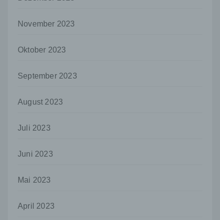
verarbeitet.
i) Empfänger
November 2023
Empfänger ist eine natürliche oder juristische
Person, Behörde, Einrichtung oder andere
Oktober 2023
Stelle, der personenbezogene Daten
offengelegt werden, unabhängig davon, ob
September 2023
es sich bei ihr um einen Dritten handelt oder
nicht. Behörden, die im Rahmen eines
bestimmten Untersuchungsauftrags nach
August 2023
dem Unionsrecht oder dem Recht der
Mitgliedstaaten möglicherweise
personenbezogene Daten erhalten, gelten
Juli 2023
jedoch nicht als Empfänger.
j) Dritter
Juni 2023
Dritter ist eine natürliche oder juristische
Person, Behörde, Einrichtung oder andere
Mai 2023
Stelle außer der betroffenen Person, dem
Verantwortlichen, dem Auftragsverarbeiter
und den Personen, die unter der
April 2023
unmittelbaren Verantwortung des