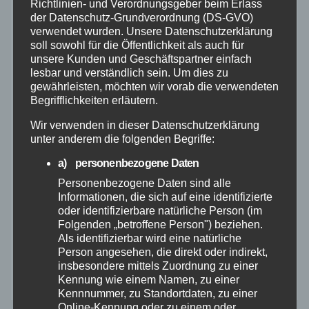
Richtlinien- und Verordnungsgeber beim Erlass
Polizei
der Datenschutz-Grundverordnung (DS-GVO)
verwendet wurden. Unsere Datenschutzerklärung
soll sowohl für die Öffentlichkeit als auch für
Rettungsdienst
unsere Kunden und Geschäftspartner einfach
lesbar und verständlich sein. Um dies zu
Rhein-Lahn
gewährleisten, möchten wir vorab die verwendeten
Begrifflichkeiten erläutern.
THW
Wir verwenden in dieser Datenschutzerklärung
unter anderem die folgenden Begriffe:
Veranstaltungen
a) personenbezogene Daten
Personenbezogene Daten sind alle
Video
Informationen, die sich auf eine identifizierte
oder identifizierbare natürliche Person (im
Folgenden „betroffene Person") beziehen.
Westerwald
Als identifizierbar wird eine natürliche
Person angesehen, die direkt oder indirekt,
insbesondere mittels Zuordnung zu einer
Zoll
Kennung wie einem Namen, zu einer
Kennnummer, zu Standortdaten, zu einer
Online-Kennung oder zu einem oder