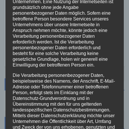
Unternehmen. Eine Nutzung der Internetseiten ist
grundsätzlich ohne jede Angabe
personenbezogener Daten möglich. Sofern eine
FEUERWEHR
NEUWIED
POLIZEI
betroffene Person besondere Services unseres
Waldbrand bei Leutesdorf
Unternehmens über unsere Internetseite in
schnell gelöscht –
Anspruch nehmen möchte, könnte jedoch eine
Verarbeitung personenbezogener Daten
Feuerwehr warnt vor
erforderlich werden. Ist die Verarbeitung
7. AUG. 2026
erhöhter Brandgefahr
personenbezogener Daten erforderlich und
besteht für eine solche Verarbeitung keine
gesetzliche Grundlage, holen wir generell eine
Einwilligung der betroffenen Person ein.
Die Verarbeitung personenbezogener Daten,
beispielsweise des Namens, der Anschrift, E-Mail-
Suche
Adresse oder Telefonnummer einer betroffenen
Person, erfolgt stets im Einklang mit der
Datenschutz-Grundverordnung und in
Übereinstimmung mit den für uns geltenden
landesspezifischen Datenschutzbestimmungen.
Mittels dieser Datenschutzerklärung möchte unser
Unternehmen die Öffentlichkeit über Art, Umfang
Kategorien
und Zweck der von uns erhobenen, genutzten und