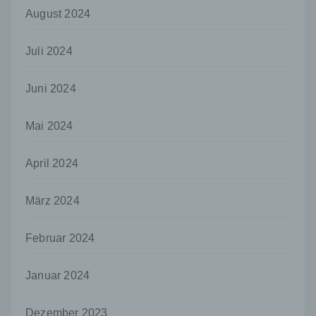
Verantwortlicher
August 2024
Verantwortlicher oder für die Verarbeitung
Verantwortlicher ist die natürliche oder
Juli 2024
juristische Person, Behörde, Einrichtung
oder andere Stelle, die allein oder
gemeinsam mit anderen über die Zwecke
Juni 2024
und Mittel der Verarbeitung von
personenbezogenen Daten entscheidet.
Sind die Zwecke und Mittel dieser
Mai 2024
Verarbeitung durch das Unionsrecht oder
das Recht der Mitgliedstaaten vorgegeben,
April 2024
so kann der Verantwortliche
beziehungsweise können die bestimmten
Kriterien seiner Benennung nach dem
März 2024
Unionsrecht oder dem Recht der
Mitgliedstaaten vorgesehen werden.
Februar 2024
h) Auftragsverarbeiter
Auftragsverarbeiter ist eine natürliche oder
Januar 2024
juristische Person, Behörde, Einrichtung
oder andere Stelle, die personenbezogene
Daten im Auftrag des Verantwortlichen
Dezember 2023