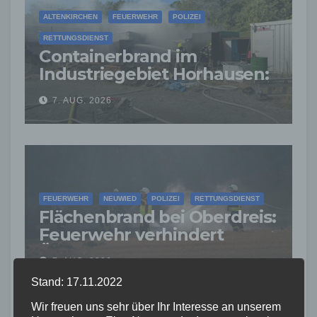
ALTENKIRCHEN
FEUERWEHR
POLIZEI
RETTUNGSDIENST
Containerbrand im
Industriegebiet Horhausen:
Feuerwehr verhindert
7. AUG. 2026
weitere Ausbreitung
FEUERWEHR
NEUWIED
POLIZEI
RETTUNGSDIENST
Flächenbrand bei Oberdreis:
Feuerwehr verhindert
Übergreifen auf Waldgebiet
7. AUG. 2026
Stand: 17.11.2022
Wir freuen uns sehr über Ihr Interesse an unserem