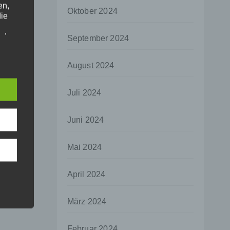
en,
Oktober 2024
die
oder
September 2024
tung.
August 2024
er
Juli 2024
ung
Juni 2024
Mai 2024
hen,
April 2024
ng,
essen,
März 2024
ser
Februar 2024