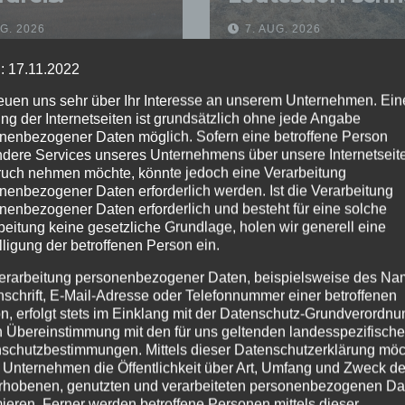
erwehr
gelöscht –
UG. 2026
7. AUG. 2026
indert
Feuerwehr warn
greifen auf
vor erhöhter
: 17.11.2022
dgebiet
Brandgefahr
reuen uns sehr über Ihr Interesse an unserem Unternehmen. Ein
ng der Internetseiten ist grundsätzlich ohne jede Angabe
nenbezogener Daten möglich. Sofern eine betroffene Person
dere Services unseres Unternehmens über unsere Internetseite
uch nehmen möchte, könnte jedoch eine Verarbeitung
nenbezogener Daten erforderlich werden. Ist die Verarbeitung
nenbezogener Daten erforderlich und besteht für eine solche
beitung keine gesetzliche Grundlage, holen wir generell eine
lligung der betroffenen Person ein.
erarbeitung personenbezogener Daten, beispielsweise des Na
nschrift, E-Mail-Adresse oder Telefonnummer einer betroffenen
n, erfolgt stets im Einklang mit der Datenschutz-Grundverordnu
n Übereinstimmung mit den für uns geltenden landesspezifisch
schutzbestimmungen. Mittels dieser Datenschutzerklärung mö
 Unternehmen die Öffentlichkeit über Art, Umfang und Zweck de
rhobenen, genutzten und verarbeiteten personenbezogenen Da
mieren. Ferner werden betroffene Personen mittels dieser