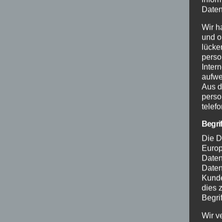
Daten
Wir h
und o
lücke
perso
Inter
aufwe
Aus d
perso
telef
Begri
Die D
Europ
Daten
Daten
Kunde
dies 
Begrif
Wir v