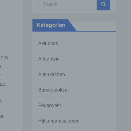
Kategorien
Aktuelles
hdem
Allgemein
e
Altenkirchen
r
ze,
Bundespolizei
en…
Feuerwehr
er
Hilfsorganisationen