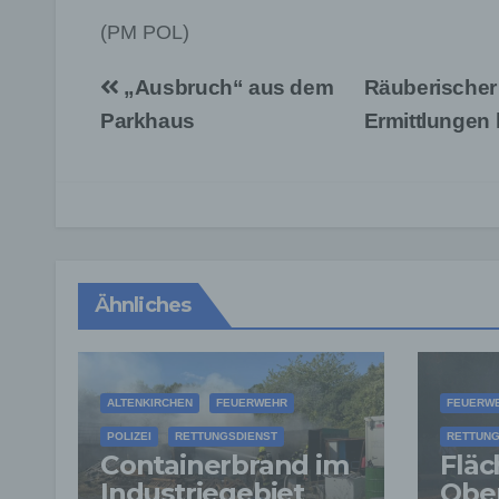
(PM POL)
Beitragsnavigation
„Ausbruch“ aus dem
Räuberischer 
Parkhaus
Ermittlungen 
Ähnliches
ALTENKIRCHEN
FEUERWEHR
FEUERW
POLIZEI
RETTUNGSDIENST
RETTUNG
Containerbrand im
Fläc
Industriegebiet
Ober