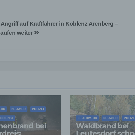
Angriff auf Kraftfahrer in Koblenz Arenberg –
laufen weiter
EHR
NEUWIED
POLIZEI
SDIENST
FEUERWEHR
NEUWIED
POLIZE
henbrand bei
Waldbrand bei
dreis:
Leutesdorf schn