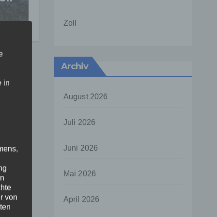
t
Zoll
e
Archiv
 in
August 2026
Juli 2026
Juni 2026
mens,
ng
Mai 2026
en
chte
r von
April 2026
ten