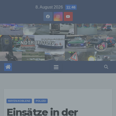
Skip
8. August 2026
11:46
to
content
MAYEN-KOBLENZ
POLIZEI
Einsätze in der