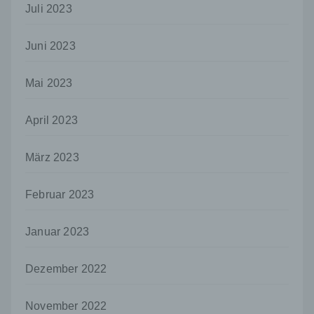
Stelle außer der betroffenen Person, dem
Juli 2023
Verantwortlichen, dem Auftragsverarbeiter
und den Personen, die unter der
unmittelbaren Verantwortung des
Juni 2023
Verantwortlichen oder des
Auftragsverarbeiters befugt sind, die
Mai 2023
personenbezogenen Daten zu verarbeiten.
k) Einwilligung
April 2023
Einwilligung ist jede von der betroffenen
Person freiwillig für den bestimmten Fall in
März 2023
informierter Weise und unmissverständlich
abgegebene Willensbekundung in Form
einer Erklärung oder einer sonstigen
Februar 2023
eindeutigen bestätigenden Handlung, mit der
die betroffene Person zu verstehen gibt, dass
sie mit der Verarbeitung der sie betreffenden
Januar 2023
personenbezogenen Daten einverstanden
ist.
Dezember 2022
Name und Anschrift des für die Verarbeitung
Verantwortlichen
November 2022
Verantwortlicher im Sinne der Datenschutz-