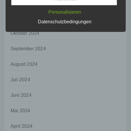
einer identifizierten oder identifizierbaren
Dezember 2024
natürlichen Person zugewiesen werden.
Personalisieren
g) Verantwortlicher oder für die Verarbeitung
November 2024
Datenschutzbedingungen
Verantwortlicher
Verantwortlicher oder für die Verarbeitung
Oktober 2024
Verantwortlicher ist die natürliche oder
juristische Person, Behörde, Einrichtung
oder andere Stelle, die allein oder
September 2024
gemeinsam mit anderen über die Zwecke
und Mittel der Verarbeitung von
August 2024
personenbezogenen Daten entscheidet.
Sind die Zwecke und Mittel dieser
Verarbeitung durch das Unionsrecht oder
Juli 2024
das Recht der Mitgliedstaaten vorgegeben,
so kann der Verantwortliche
beziehungsweise können die bestimmten
Juni 2024
Kriterien seiner Benennung nach dem
Unionsrecht oder dem Recht der
Mai 2024
Mitgliedstaaten vorgesehen werden.
h) Auftragsverarbeiter
April 2024