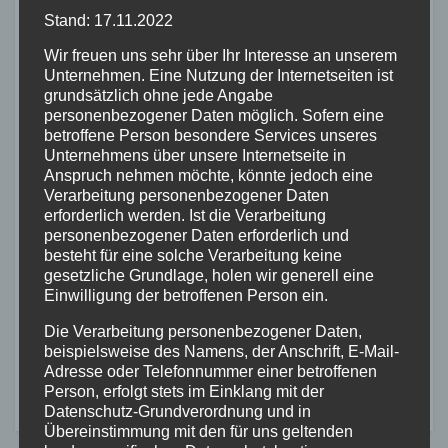
Stand: 17.11.2022
FEUERWEHR
NEUWIED
POLIZEI
RETTUNGSDIENST
Flächenbrand bei Oberdreis:
Wir freuen uns sehr über Ihr Interesse an unserem
Unternehmen. Eine Nutzung der Internetseiten ist
Feuerwehr verhindert
grundsätzlich ohne jede Angabe
Übergreifen auf Waldgebiet
personenbezogener Daten möglich. Sofern eine
7. AUG. 2026
betroffene Person besondere Services unseres
Unternehmens über unsere Internetseite in
Anspruch nehmen möchte, könnte jedoch eine
Verarbeitung personenbezogener Daten
erforderlich werden. Ist die Verarbeitung
personenbezogener Daten erforderlich und
besteht für eine solche Verarbeitung keine
FEUERWEHR
NEUWIED
POLIZEI
gesetzliche Grundlage, holen wir generell eine
Waldbrand bei Leutesdorf
Einwilligung der betroffenen Person ein.
schnell gelöscht –
Feuerwehr warnt vor
Die Verarbeitung personenbezogener Daten,
7. AUG. 2026
beispielsweise des Namens, der Anschrift, E-Mail-
erhöhter Brandgefahr
Adresse oder Telefonnummer einer betroffenen
Person, erfolgt stets im Einklang mit der
Datenschutz-Grundverordnung und in
Übereinstimmung mit den für uns geltenden