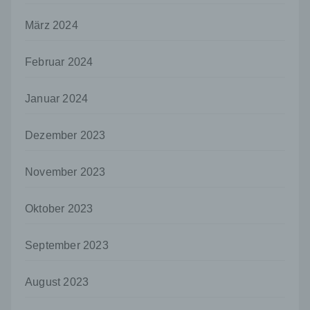
Auftragsverarbeiter ist eine natürliche oder
juristische Person, Behörde, Einrichtung
März 2024
oder andere Stelle, die personenbezogene
Daten im Auftrag des Verantwortlichen
verarbeitet.
Februar 2024
i) Empfänger
Januar 2024
Empfänger ist eine natürliche oder juristische
Person, Behörde, Einrichtung oder andere
Stelle, der personenbezogene Daten
Dezember 2023
offengelegt werden, unabhängig davon, ob
es sich bei ihr um einen Dritten handelt oder
nicht. Behörden, die im Rahmen eines
November 2023
bestimmten Untersuchungsauftrags nach
dem Unionsrecht oder dem Recht der
Oktober 2023
Mitgliedstaaten möglicherweise
personenbezogene Daten erhalten, gelten
jedoch nicht als Empfänger.
September 2023
j) Dritter
August 2023
Dritter ist eine natürliche oder juristische
Person, Behörde, Einrichtung oder andere