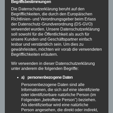
Feuerwehr
Begriffsbestimmungen
Die Datenschutzerklärung beruht auf den
Begrifflichkeiten, die durch den Europäischen
Hilfsorganisationen
Richtlinien- und Verordnungsgeber beim Erlass
der Datenschutz-Grundverordnung (DS-GVO)
Mayen-Koblenz
verwendet wurden. Unsere Datenschutzerklärung
soll sowohl für die Öffentlichkeit als auch für
unsere Kunden und Geschäftspartner einfach
Neuwied
lesbar und verständlich sein. Um dies zu
gewährleisten, möchten wir vorab die verwendeten
Begrifflichkeiten erläutern.
Polizei
Wir verwenden in dieser Datenschutzerklärung
Rettungsdienst
unter anderem die folgenden Begriffe:
a) personenbezogene Daten
Rhein-Lahn
Personenbezogene Daten sind alle
Informationen, die sich auf eine identifizierte
oder identifizierbare natürliche Person (im
THW
Folgenden „betroffene Person") beziehen.
Als identifizierbar wird eine natürliche
Veranstaltungen
Person angesehen, die direkt oder indirekt,