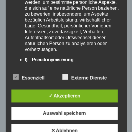
werden, um bestimmte persönliche Aspekte,
die sich auf eine natürliche Person beziehen,
August 2025
zu bewerten, insbesondere, um Aspekte
bezüglich Arbeitsleistung, wirtschaftlicher
Juli 2025
Lage, Gesundheit, persönlicher Vorlieben,
Interessen, Zuverlässigkeit, Verhalten,
Aufenthaltsort oder Ortswechsel dieser
Juni 2025
natürlichen Person zu analysieren oder
vorherzusagen.
Mai 2025
f) Pseudonymisierung
Pseudonymisierung ist die Verarbeitung
April 2025
personenbezogener Daten in einer Weise,
Essenziell
Externe Dienste
auf welche die personenbezogenen Daten
ohne Hinzuziehung zusätzlicher
März 2025
Informationen nicht mehr einer spezifischen
✓ Akzeptieren
betroffenen Person zugeordnet werden
Februar 2025
können, sofern diese zusätzlichen
Informationen gesondert aufbewahrt werden
Auswahl speichern
und technischen und organisatorischen
Januar 2025
Maßnahmen unterliegen, die gewährleisten,
dass die personenbezogenen Daten nicht
✕ Ablehnen