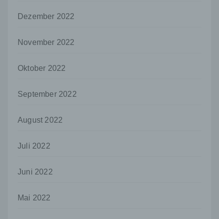
dem Unionsrecht oder dem Recht der
Mitgliedstaaten möglicherweise
Dezember 2022
personenbezogene Daten erhalten, gelten
jedoch nicht als Empfänger.
November 2022
j) Dritter
Dritter ist eine natürliche oder juristische
Oktober 2022
Person, Behörde, Einrichtung oder andere
Stelle außer der betroffenen Person, dem
Verantwortlichen, dem Auftragsverarbeiter
September 2022
und den Personen, die unter der
unmittelbaren Verantwortung des
August 2022
Verantwortlichen oder des
Auftragsverarbeiters befugt sind, die
personenbezogenen Daten zu verarbeiten.
Juli 2022
k) Einwilligung
Juni 2022
Einwilligung ist jede von der betroffenen
Person freiwillig für den bestimmten Fall in
informierter Weise und unmissverständlich
Mai 2022
abgegebene Willensbekundung in Form
einer Erklärung oder einer sonstigen