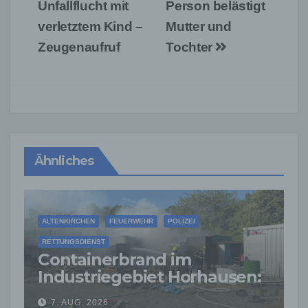
Unfallflucht mit
Person belästigt
verletztem Kind –
Mutter und
Zeugenaufruf
Tochter
Ähnliches
ALTENKIRCHEN
FEUERWEHR
POLIZEI
RETTUNGSDIENST
Containerbrand im
Industriegebiet Horhausen:
Feuerwehr verhindert
7. AUG. 2026