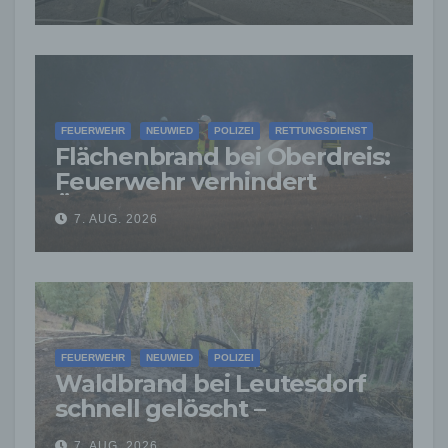
weitere Ausbreitung
FEUERWEHR
NEUWIED
POLIZEI
RETTUNGSDIENST
Flächenbrand bei Oberdreis:
Feuerwehr verhindert
Übergreifen auf Waldgebiet
7. AUG. 2026
FEUERWEHR
NEUWIED
POLIZEI
Waldbrand bei Leutesdorf
schnell gelöscht –
Feuerwehr warnt vor
7. AUG. 2026