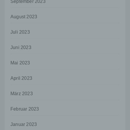
September 2023
das Recht der Mitgliedstaaten vorgegeben,
so kann der Verantwortliche
beziehungsweise können die bestimmten
August 2023
Kriterien seiner Benennung nach dem
Unionsrecht oder dem Recht der
Mitgliedstaaten vorgesehen werden.
Juli 2023
h) Auftragsverarbeiter
Juni 2023
Auftragsverarbeiter ist eine natürliche oder
juristische Person, Behörde, Einrichtung
oder andere Stelle, die personenbezogene
Mai 2023
Daten im Auftrag des Verantwortlichen
verarbeitet.
April 2023
i) Empfänger
Empfänger ist eine natürliche oder juristische
März 2023
Person, Behörde, Einrichtung oder andere
Stelle, der personenbezogene Daten
offengelegt werden, unabhängig davon, ob
Februar 2023
es sich bei ihr um einen Dritten handelt oder
nicht. Behörden, die im Rahmen eines
Januar 2023
bestimmten Untersuchungsauftrags nach