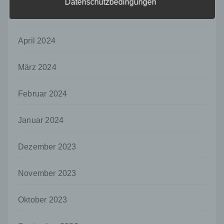
Datenschutzbedingungen
ohne Hinzuziehung zusätzlicher
Mai 2024
Informationen nicht mehr einer spezifischen
betroffenen Person zugeordnet werden
können, sofern diese zusätzlichen
April 2024
Informationen gesondert aufbewahrt werden
und technischen und organisatorischen
Maßnahmen unterliegen, die gewährleisten,
März 2024
dass die personenbezogenen Daten nicht
einer identifizierten oder identifizierbaren
Februar 2024
natürlichen Person zugewiesen werden.
g) Verantwortlicher oder für die Verarbeitung
Januar 2024
Verantwortlicher
Verantwortlicher oder für die Verarbeitung
Dezember 2023
Verantwortlicher ist die natürliche oder
juristische Person, Behörde, Einrichtung
oder andere Stelle, die allein oder
November 2023
gemeinsam mit anderen über die Zwecke
und Mittel der Verarbeitung von
personenbezogenen Daten entscheidet.
Oktober 2023
Sind die Zwecke und Mittel dieser
Verarbeitung durch das Unionsrecht oder