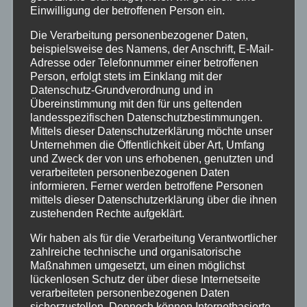
Einwilligung der betroffenen Person ein.
Bundespolizei
Die Verarbeitung personenbezogener Daten,
beispielsweise des Namens, der Anschrift, E-Mail-
Adresse oder Telefonnummer einer betroffenen
Feuerwehr
Person, erfolgt stets im Einklang mit der
Datenschutz-Grundverordnung und in
Übereinstimmung mit den für uns geltenden
Hilfsorganisationen
landesspezifischen Datenschutzbestimmungen.
Mittels dieser Datenschutzerklärung möchte unser
Mayen-Koblenz
Unternehmen die Öffentlichkeit über Art, Umfang
und Zweck der von uns erhobenen, genutzten und
verarbeiteten personenbezogenen Daten
Neuwied
informieren. Ferner werden betroffene Personen
mittels dieser Datenschutzerklärung über die ihnen
zustehenden Rechte aufgeklärt.
Polizei
Wir haben als für die Verarbeitung Verantwortlicher
Rettungsdienst
zahlreiche technische und organisatorische
Maßnahmen umgesetzt, um einen möglichst
lückenlosen Schutz der über diese Internetseite
Rhein-Lahn
verarbeiteten personenbezogenen Daten
sicherzustellen. Dennoch können Internetbasierte