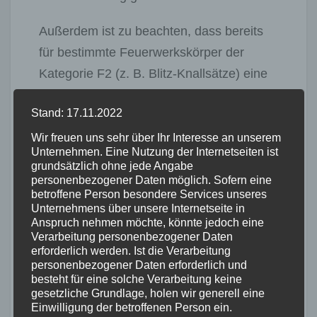
Außerdem ist zu beachten, dass bereits
für bestimmte Feuerwerkskörper der
Kategorie F2 (z. B. Blitz-Knallsätze) eine
besondere sprengstoffrechtliche Erlaubnis
Stand: 17.11.2022
erforderlich ist. Für Feuerwerk der
Kategorien F3 und F4 ist diese stets ohne
Wir freuen uns sehr über Ihr Interesse an unserem
Unternehmen. Eine Nutzung der Internetseiten ist
Ausnahme erforderlich.
grundsätzlich ohne jede Angabe
personenbezogener Daten möglich. Sofern eine
Es wird stets ein Strafverfahren
betroffene Person besondere Services unseres
Unternehmens über unsere Internetseite in
eingeleitet, die Feuerwerkskörper werden
Anspruch nehmen möchte, könnte jedoch eine
beschlagnahmt oder sichergestellt.
Verarbeitung personenbezogener Daten
erforderlich werden. Ist die Verarbeitung
personenbezogener Daten erforderlich und
Weitere Informationen finden Sie auf der
besteht für eine solche Verarbeitung keine
Internetseite des Zolls
gesetzliche Grundlage, holen wir generell eine
Einwilligung der betroffenen Person ein.
(
https://www.zoll.de/SharedDocs/Fachmel