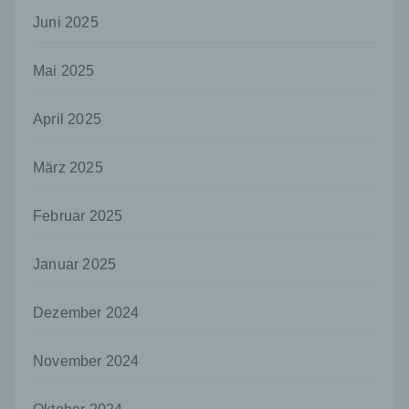
personenbezogene Daten erhalten, gelten
Juni 2025
jedoch nicht als Empfänger.
j) Dritter
Mai 2025
Dritter ist eine natürliche oder juristische
Person, Behörde, Einrichtung oder andere
April 2025
Stelle außer der betroffenen Person, dem
Verantwortlichen, dem Auftragsverarbeiter
und den Personen, die unter der
März 2025
unmittelbaren Verantwortung des
Verantwortlichen oder des
Februar 2025
Auftragsverarbeiters befugt sind, die
personenbezogenen Daten zu verarbeiten.
Januar 2025
k) Einwilligung
Einwilligung ist jede von der betroffenen
Dezember 2024
Person freiwillig für den bestimmten Fall in
informierter Weise und unmissverständlich
abgegebene Willensbekundung in Form
November 2024
einer Erklärung oder einer sonstigen
eindeutigen bestätigenden Handlung, mit der
die betroffene Person zu verstehen gibt, dass