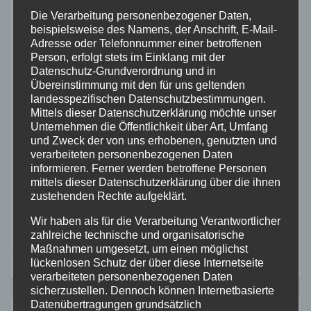
Die Verarbeitung personenbezogener Daten,
dungen/Aktuelle-
beispielsweise des Namens, der Anschrift, E-Mail-
Einzelmeldungen/2022/vub_feuerwerksko
Adresse oder Telefonnummer einer betroffenen
Person, erfolgt stets im Einklang mit der
erper_2022.html
)
Datenschutz-Grundverordnung und in
Übereinstimmung mit den für uns geltenden
(PM ZOLL-F)
landesspezifischen Datenschutzbestimmungen.
Mittels dieser Datenschutzerklärung möchte unser
Beitragsnavigation
Unternehmen die Öffentlichkeit über Art, Umfang
Koblenz:
Risiko für Leib und
und Zweck der von uns erhobenen, genutzten und
Mehr als zehn
Leben beim Kauf von
verarbeiteten personenbezogenen Daten
informieren. Ferner werden betroffene Personen
Kilogramm
minderwertigen und
mittels dieser Datenschutzerklärung über die ihnen
Drogen
ungeprüften Sylvester-
zustehenden Rechte aufgeklärt.
sichergestellt
Krachern
Wir haben als für die Verarbeitung Verantwortlicher
zahlreiche technische und organisatorische
Maßnahmen umgesetzt, um einen möglichst
lückenlosen Schutz der über diese Internetseite
verarbeiteten personenbezogenen Daten
sicherzustellen. Dennoch können Internetbasierte
Datenübertragungen grundsätzlich