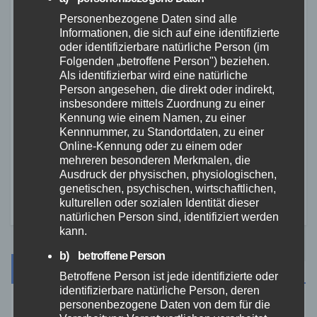
8. MAI 2026
Koblenz festgestellt
Personenbezogene Daten sind alle
Informationen, die sich auf eine identifizierte
oder identifizierbare natürliche Person (im
Folgenden „betroffene Person") beziehen.
Als identifizierbar wird eine natürliche
Person angesehen, die direkt oder indirekt,
insbesondere mittels Zuordnung zu einer
ZOLL
Großfund am Flughafen
Kennung wie einem Namen, zu einer
Kennnummer, zu Standortdaten, zu einer
Frankfurt: 654 Kilogramm
Online-Kennung oder zu einem oder
Marihuana unter
mehreren besonderen Merkmalen, die
26. MÄRZ 2026
Solarmodulen entdeckt
Ausdruck der physischen, physiologischen,
genetischen, psychischen, wirtschaftlichen,
kulturellen oder sozialen Identität dieser
natürlichen Person sind, identifiziert werden
kann.
b) betroffene Person
Suche
Betroffene Person ist jede identifizierte oder
identifizierbare natürliche Person, deren
personenbezogene Daten von dem für die