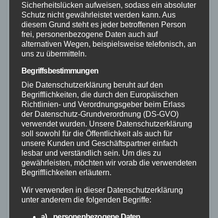
Sicherheitslücken aufweisen, sodass ein absoluter
Ähnliches
Schutz nicht gewährleistet werden kann. Aus
diesem Grund steht es jeder betroffenen Person
frei, personenbezogene Daten auch auf
alternativen Wegen, beispielsweise telefonisch, an
uns zu übermitteln.
MAYEN-KOBLENZ
POLIZEI
ZOLL
Begriffsbestimmungen
Kontrollen in Koblenzer
Die Datenschutzerklärung beruht auf den
Innenstadt: Polizei deckt
Begrifflichkeiten, die durch den Europäischen
zahlreiche Verstöße auf
Richtlinien- und Verordnungsgeber beim Erlass
10. JULI 2026
der Datenschutz-Grundverordnung (DS-GVO)
verwendet wurden. Unsere Datenschutzerklärung
soll sowohl für die Öffentlichkeit als auch für
unsere Kunden und Geschäftspartner einfach
lesbar und verständlich sein. Um dies zu
gewährleisten, möchten wir vorab die verwendeten
Begrifflichkeiten erläutern.
MAYEN-KOBLENZ
ZOLL
Zoll kontrolliert
Wir verwenden in dieser Datenschutzerklärung
unter anderem die folgenden Begriffe:
Paketbranche: Zahlreiche
Verdachtsfälle im Raum
a) personenbezogene Daten