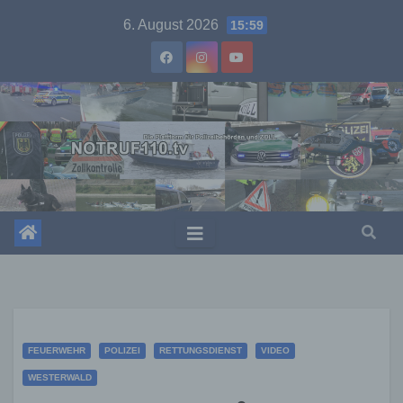
Skip
6. August 2026
15:59
to
content
FEUERWEHR
POLIZEI
RETTUNGSDIENST
VIDEO
WESTERWALD