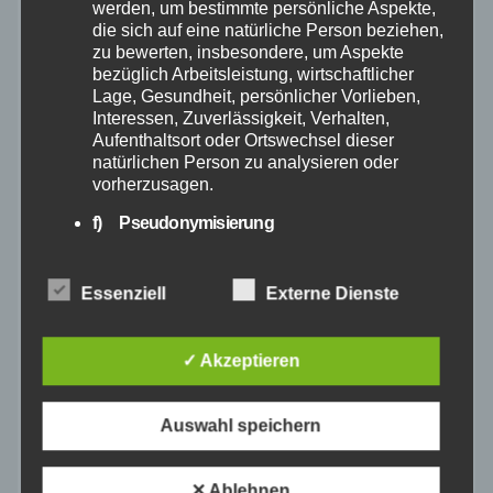
werden, um bestimmte persönliche Aspekte,
die sich auf eine natürliche Person beziehen,
August 2025
zu bewerten, insbesondere, um Aspekte
bezüglich Arbeitsleistung, wirtschaftlicher
Juli 2025
Lage, Gesundheit, persönlicher Vorlieben,
Interessen, Zuverlässigkeit, Verhalten,
Aufenthaltsort oder Ortswechsel dieser
Juni 2025
natürlichen Person zu analysieren oder
vorherzusagen.
Mai 2025
f) Pseudonymisierung
Pseudonymisierung ist die Verarbeitung
April 2025
personenbezogener Daten in einer Weise,
Essenziell
Externe Dienste
auf welche die personenbezogenen Daten
ohne Hinzuziehung zusätzlicher
März 2025
Informationen nicht mehr einer spezifischen
✓ Akzeptieren
betroffenen Person zugeordnet werden
können, sofern diese zusätzlichen
Februar 2025
Informationen gesondert aufbewahrt werden
Auswahl speichern
und technischen und organisatorischen
Januar 2025
Maßnahmen unterliegen, die gewährleisten,
dass die personenbezogenen Daten nicht
✕ Ablehnen