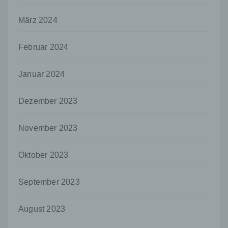
Auftragsverarbeiter ist eine natürliche oder
juristische Person, Behörde, Einrichtung
März 2024
oder andere Stelle, die personenbezogene
Daten im Auftrag des Verantwortlichen
verarbeitet.
Februar 2024
i) Empfänger
Januar 2024
Empfänger ist eine natürliche oder juristische
Person, Behörde, Einrichtung oder andere
Stelle, der personenbezogene Daten
Dezember 2023
offengelegt werden, unabhängig davon, ob
es sich bei ihr um einen Dritten handelt oder
nicht. Behörden, die im Rahmen eines
November 2023
bestimmten Untersuchungsauftrags nach
dem Unionsrecht oder dem Recht der
Oktober 2023
Mitgliedstaaten möglicherweise
personenbezogene Daten erhalten, gelten
jedoch nicht als Empfänger.
September 2023
j) Dritter
Dritter ist eine natürliche oder juristische
August 2023
Person, Behörde, Einrichtung oder andere