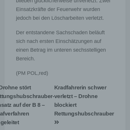
blieben glücklicherweise unverletzt. Zwei
Einsatzkräfte der Feuerwehr wurden
jedoch bei den Löscharbeiten verletzt.
Der entstandene Sachschaden beläuft
sich nach ersten Einschätzungen auf
einen Betrag im unteren sechsstelligen
Bereich.
(PM POL,red)
Beitragsnavigation
Drohne stört
Kradfahrerin schwer
ttungshubschrauber-
verletzt – Drohne
nsatz auf der B 8 –
blockiert
rafverfahren
Rettungshubschrauber
geleitet