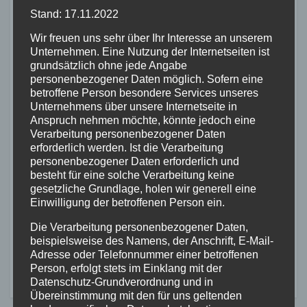
Stand: 17.11.2022
MAYEN-KOBLENZ
POLIZEI
Rollerfahrer flüchten vor
Wir freuen uns sehr über Ihr Interesse an unserem
Unternehmen. Eine Nutzung der Internetseiten ist
Polizeikontrolle – 16-Jähriger
grundsätzlich ohne jede Angabe
nach Verfolgung gestoppt
personenbezogener Daten möglich. Sofern eine
3. AUG. 2026
betroffene Person besondere Services unseres
Unternehmens über unsere Internetseite in
Anspruch nehmen möchte, könnte jedoch eine
Verarbeitung personenbezogener Daten
erforderlich werden. Ist die Verarbeitung
ALTENKIRCHEN
FEUERWEHR
POLIZEI
personenbezogener Daten erforderlich und
besteht für eine solche Verarbeitung keine
RETTUNGSDIENST
gesetzliche Grundlage, holen wir generell eine
Rauchentwicklung hinter
Einwilligung der betroffenen Person ein.
leerstehendem Gebäude
Die Verarbeitung personenbezogener Daten,
sorgt für Feuerwehreinsatz
beispielsweise des Namens, der Anschrift, E-Mail-
2. AUG. 2026
Adresse oder Telefonnummer einer betroffenen
Person, erfolgt stets im Einklang mit der
Datenschutz-Grundverordnung und in
Übereinstimmung mit den für uns geltenden