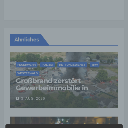
Ähnliches
FEUERWEHR
POLIZEI
RETTUNGSDIENST
THW
WESTERWALD
Großbrand zerstört
Gewerbeimmobilie in
Siershahn –
3. AUG. 2026
Millionenschaden
entstanden