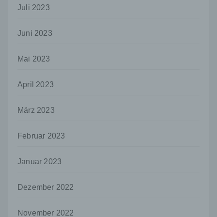
Stelle außer der betroffenen Person, dem
Juli 2023
Verantwortlichen, dem Auftragsverarbeiter
und den Personen, die unter der
unmittelbaren Verantwortung des
Juni 2023
Verantwortlichen oder des
Auftragsverarbeiters befugt sind, die
Mai 2023
personenbezogenen Daten zu verarbeiten.
k) Einwilligung
April 2023
Einwilligung ist jede von der betroffenen
Person freiwillig für den bestimmten Fall in
informierter Weise und unmissverständlich
März 2023
abgegebene Willensbekundung in Form
einer Erklärung oder einer sonstigen
Februar 2023
eindeutigen bestätigenden Handlung, mit der
die betroffene Person zu verstehen gibt, dass
sie mit der Verarbeitung der sie betreffenden
Januar 2023
personenbezogenen Daten einverstanden
ist.
Dezember 2022
Name und Anschrift des für die Verarbeitung
Verantwortlichen
November 2022
Verantwortlicher im Sinne der Datenschutz-