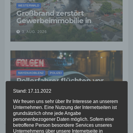
WESTERWALD
Großbrand zerstört
Gewerbeimmobilie in
Siershahn –
3. AUG. 2026
Millionenschaden
entstanden
MAYEN-KOBLENZ
POLIZEI
Rollerfahrer flüchten vor
Polizeikontrolle – 16-Jähriger
Stand: 17.11.2022
nach Verfolgung gestoppt
3. AUG. 2026
Wir freuen uns sehr über Ihr Interesse an unserem
Unternehmen. Eine Nutzung der Internetseiten ist
grundsätzlich ohne jede Angabe
personenbezogener Daten möglich. Sofern eine
betroffene Person besondere Services unseres
Unternehmens über unsere Internetseite in