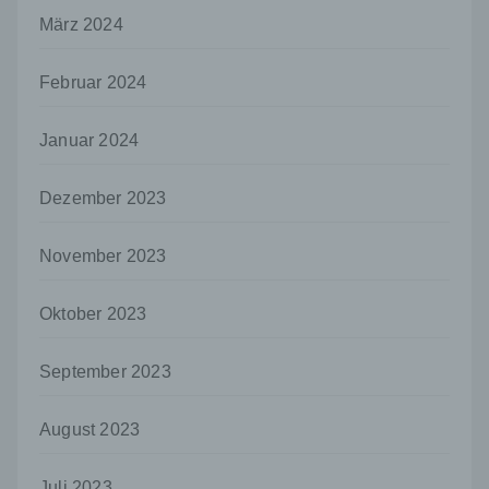
oder andere Stelle, die allein oder
März 2024
gemeinsam mit anderen über die Zwecke
und Mittel der Verarbeitung von
personenbezogenen Daten entscheidet.
Februar 2024
Sind die Zwecke und Mittel dieser
Verarbeitung durch das Unionsrecht oder
das Recht der Mitgliedstaaten vorgegeben,
Januar 2024
so kann der Verantwortliche
beziehungsweise können die bestimmten
Dezember 2023
Kriterien seiner Benennung nach dem
Unionsrecht oder dem Recht der
Mitgliedstaaten vorgesehen werden.
November 2023
h) Auftragsverarbeiter
Auftragsverarbeiter ist eine natürliche oder
Oktober 2023
juristische Person, Behörde, Einrichtung
oder andere Stelle, die personenbezogene
September 2023
Daten im Auftrag des Verantwortlichen
verarbeitet.
August 2023
i) Empfänger
Empfänger ist eine natürliche oder juristische
Juli 2023