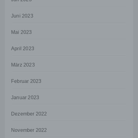
Person, Behörde, Einrichtung oder andere
Stelle, der personenbezogene Daten
offengelegt werden, unabhängig davon, ob
Juni 2023
es sich bei ihr um einen Dritten handelt oder
nicht. Behörden, die im Rahmen eines
bestimmten Untersuchungsauftrags nach
Mai 2023
dem Unionsrecht oder dem Recht der
Mitgliedstaaten möglicherweise
April 2023
personenbezogene Daten erhalten, gelten
jedoch nicht als Empfänger.
März 2023
j) Dritter
Dritter ist eine natürliche oder juristische
Februar 2023
Person, Behörde, Einrichtung oder andere
Stelle außer der betroffenen Person, dem
Verantwortlichen, dem Auftragsverarbeiter
Januar 2023
und den Personen, die unter der
unmittelbaren Verantwortung des
Verantwortlichen oder des
Dezember 2022
Auftragsverarbeiters befugt sind, die
personenbezogenen Daten zu verarbeiten.
November 2022
k) Einwilligung