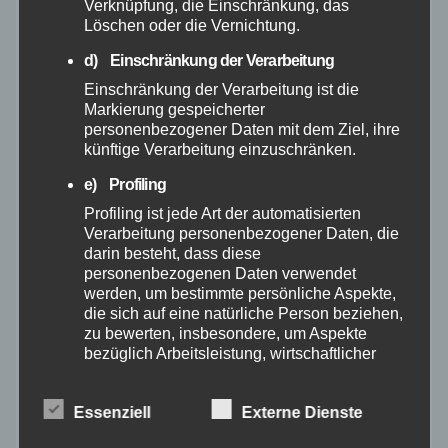
Verknüpfung, die Einschränkung, das
August 2025
Löschen oder die Vernichtung.
d) Einschränkung der Verarbeitung
Juli 2025
Einschränkung der Verarbeitung ist die
Markierung gespeicherter
Juni 2025
personenbezogener Daten mit dem Ziel, ihre
künftige Verarbeitung einzuschränken.
Mai 2025
e) Profiling
Profiling ist jede Art der automatisierten
April 2025
Verarbeitung personenbezogener Daten, die
darin besteht, dass diese
personenbezogenen Daten verwendet
März 2025
werden, um bestimmte persönliche Aspekte,
die sich auf eine natürliche Person beziehen,
zu bewerten, insbesondere, um Aspekte
Februar 2025
bezüglich Arbeitsleistung, wirtschaftlicher
Lage, Gesundheit, persönlicher Vorlieben,
Januar 2025
Interessen, Zuverlässigkeit, Verhalten,
Essenziell
Externe Dienste
Aufenthaltsort oder Ortswechsel dieser
natürlichen Person zu analysieren oder
Dezember 2024