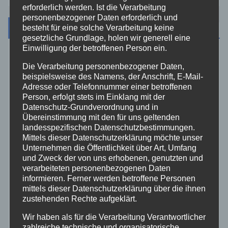
erforderlich werden. Ist die Verarbeitung
personenbezogener Daten erforderlich und
Kategorien
besteht für eine solche Verarbeitung keine
gesetzliche Grundlage, holen wir generell eine
Einwilligung der betroffenen Person ein.
Aktuelles
Die Verarbeitung personenbezogener Daten,
beispielsweise des Namens, der Anschrift, E-Mail-
Allgemein
Adresse oder Telefonnummer einer betroffenen
Person, erfolgt stets im Einklang mit der
Datenschutz-Grundverordnung und in
Altenkirchen
Übereinstimmung mit den für uns geltenden
landesspezifischen Datenschutzbestimmungen.
Mittels dieser Datenschutzerklärung möchte unser
Bundespolizei
Unternehmen die Öffentlichkeit über Art, Umfang
und Zweck der von uns erhobenen, genutzten und
Feuerwehr
verarbeiteten personenbezogenen Daten
informieren. Ferner werden betroffene Personen
mittels dieser Datenschutzerklärung über die ihnen
Hilfsorganisationen
zustehenden Rechte aufgeklärt.
Wir haben als für die Verarbeitung Verantwortlicher
Mayen-Koblenz
zahlreiche technische und organisatorische