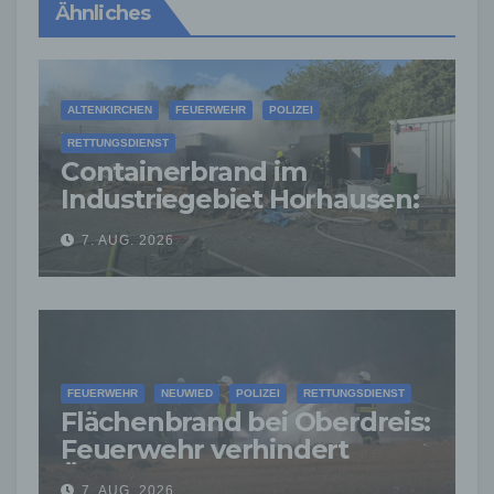
Ähnliches
ALTENKIRCHEN
FEUERWEHR
POLIZEI
RETTUNGSDIENST
Containerbrand im
Industriegebiet Horhausen:
Feuerwehr verhindert
7. AUG. 2026
weitere Ausbreitung
FEUERWEHR
NEUWIED
POLIZEI
RETTUNGSDIENST
Flächenbrand bei Oberdreis:
Feuerwehr verhindert
Übergreifen auf Waldgebiet
7. AUG. 2026