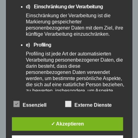
Juni 2025
d) Einschränkung der Verarbeitung
Einschränkung der Verarbeitung ist die
Mai 2025
Markierung gespeicherter
personenbezogener Daten mit dem Ziel, ihre
künftige Verarbeitung einzuschränken.
April 2025
e) Profiling
März 2025
Profiling ist jede Art der automatisierten
Verarbeitung personenbezogener Daten, die
darin besteht, dass diese
Februar 2025
personenbezogenen Daten verwendet
werden, um bestimmte persönliche Aspekte,
die sich auf eine natürliche Person beziehen,
Januar 2025
zu bewerten, insbesondere, um Aspekte
bezüglich Arbeitsleistung, wirtschaftlicher
Dezember 2024
Lage, Gesundheit, persönlicher Vorlieben,
Essenziell
Externe Dienste
Interessen, Zuverlässigkeit, Verhalten,
Aufenthaltsort oder Ortswechsel dieser
November 2024
natürlichen Person zu analysieren oder
✓ Akzeptieren
vorherzusagen.
Oktober 2024