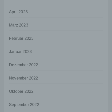
offengelegt werden, unabhängig davon, ob
es sich bei ihr um einen Dritten handelt oder
nicht. Behörden, die im Rahmen eines
April 2023
bestimmten Untersuchungsauftrags nach
dem Unionsrecht oder dem Recht der
März 2023
Mitgliedstaaten möglicherweise
personenbezogene Daten erhalten, gelten
jedoch nicht als Empfänger.
Februar 2023
j) Dritter
Januar 2023
Dritter ist eine natürliche oder juristische
Person, Behörde, Einrichtung oder andere
Stelle außer der betroffenen Person, dem
Dezember 2022
Verantwortlichen, dem Auftragsverarbeiter
und den Personen, die unter der
unmittelbaren Verantwortung des
November 2022
Verantwortlichen oder des
Auftragsverarbeiters befugt sind, die
Oktober 2022
personenbezogenen Daten zu verarbeiten.
k) Einwilligung
September 2022
Einwilligung ist jede von der betroffenen