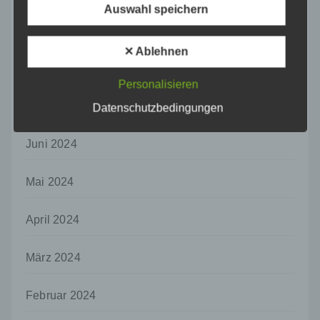
f) Pseudonymisierung
Auswahl speichern
Pseudonymisierung ist die Verarbeitung
September 2024
personenbezogener Daten in einer Weise,
auf welche die personenbezogenen Daten
✕ Ablehnen
ohne Hinzuziehung zusätzlicher
August 2024
Informationen nicht mehr einer spezifischen
Personalisieren
betroffenen Person zugeordnet werden
Juli 2024
können, sofern diese zusätzlichen
Datenschutzbedingungen
Informationen gesondert aufbewahrt werden
und technischen und organisatorischen
Juni 2024
Maßnahmen unterliegen, die gewährleisten,
dass die personenbezogenen Daten nicht
einer identifizierten oder identifizierbaren
Mai 2024
natürlichen Person zugewiesen werden.
g) Verantwortlicher oder für die Verarbeitung
April 2024
Verantwortlicher
Verantwortlicher oder für die Verarbeitung
März 2024
Verantwortlicher ist die natürliche oder
juristische Person, Behörde, Einrichtung
oder andere Stelle, die allein oder
Februar 2024
gemeinsam mit anderen über die Zwecke