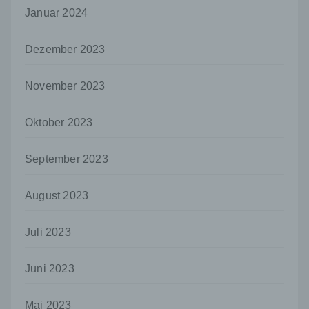
und Mittel der Verarbeitung von
Januar 2024
personenbezogenen Daten entscheidet.
Sind die Zwecke und Mittel dieser
Verarbeitung durch das Unionsrecht oder
Dezember 2023
das Recht der Mitgliedstaaten vorgegeben,
so kann der Verantwortliche
November 2023
beziehungsweise können die bestimmten
Kriterien seiner Benennung nach dem
Unionsrecht oder dem Recht der
Oktober 2023
Mitgliedstaaten vorgesehen werden.
h) Auftragsverarbeiter
September 2023
Auftragsverarbeiter ist eine natürliche oder
juristische Person, Behörde, Einrichtung
August 2023
oder andere Stelle, die personenbezogene
Daten im Auftrag des Verantwortlichen
verarbeitet.
Juli 2023
i) Empfänger
Juni 2023
Empfänger ist eine natürliche oder juristische
Person, Behörde, Einrichtung oder andere
Stelle, der personenbezogene Daten
Mai 2023