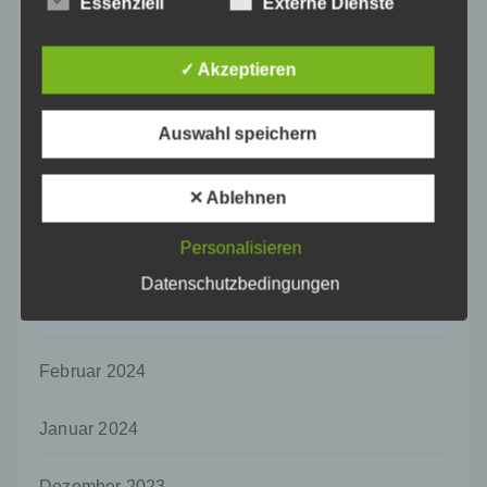
Essenziell
Externe Dienste
Verarbeitung personenbezogener Daten, die
August 2024
darin besteht, dass diese
personenbezogenen Daten verwendet
✓ Akzeptieren
werden, um bestimmte persönliche Aspekte,
Juli 2024
die sich auf eine natürliche Person beziehen,
zu bewerten, insbesondere, um Aspekte
Auswahl speichern
Juni 2024
bezüglich Arbeitsleistung, wirtschaftlicher
Lage, Gesundheit, persönlicher Vorlieben,
Interessen, Zuverlässigkeit, Verhalten,
✕ Ablehnen
Mai 2024
Aufenthaltsort oder Ortswechsel dieser
natürlichen Person zu analysieren oder
Personalisieren
vorherzusagen.
April 2024
Datenschutzbedingungen
f) Pseudonymisierung
März 2024
Pseudonymisierung ist die Verarbeitung
personenbezogener Daten in einer Weise,
auf welche die personenbezogenen Daten
Februar 2024
ohne Hinzuziehung zusätzlicher
Informationen nicht mehr einer spezifischen
Januar 2024
betroffenen Person zugeordnet werden
können, sofern diese zusätzlichen
Informationen gesondert aufbewahrt werden
Dezember 2023