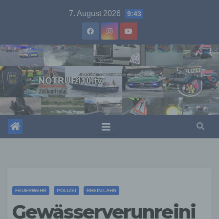
Skip
7. August 2026
9:43
to
content
FEUERWEHR
POLIZEI
RHEIN-LAHN
Gewässerverunreini