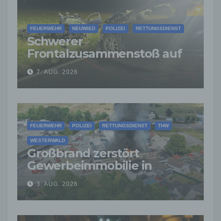
FEUERWEHR
NEUWIED
POLIZEI
RETTUNGSDIENST
Schwerer
Frontalzusammenstoß auf
der L265: Drei Junge
7. AUG. 2026
Menschen sterben
FEUERWEHR
POLIZEI
RETTUNGSDIENST
THW
WESTERWALD
Großbrand zerstört
Gewerbeimmobilie in
Siershahn –
3. AUG. 2026
Millionenschaden
entstanden