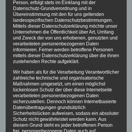
Person, erfolgt stets im Einklang mit der
Polizei
Datenschutz-Grundverordnung und in
Übereinstimmung mit den für uns geltenden
landesspezifischen Datenschutzbestimmungen.
Rettungsdienst
Mittels dieser Datenschutzerklärung möchte unser
Unternehmen die Öffentlichkeit über Art, Umfang
Rhein-Lahn
und Zweck der von uns erhobenen, genutzten und
verarbeiteten personenbezogenen Daten
informieren. Ferner werden betroffene Personen
THW
mittels dieser Datenschutzerklärung über die ihnen
zustehenden Rechte aufgeklärt.
Veranstaltungen
Wir haben als für die Verarbeitung Verantwortlicher
zahlreiche technische und organisatorische
Maßnahmen umgesetzt, um einen möglichst
Video
lückenlosen Schutz der über diese Internetseite
verarbeiteten personenbezogenen Daten
Westerwald
sicherzustellen. Dennoch können Internetbasierte
Datenübertragungen grundsätzlich
Sicherheitslücken aufweisen, sodass ein absoluter
Zoll
Schutz nicht gewährleistet werden kann. Aus
diesem Grund steht es jeder betroffenen Person
frei, personenbezogene Daten auch auf