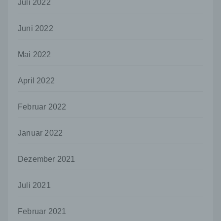
Juli 2022
Dritter ist eine natürliche oder juristische
Person, Behörde, Einrichtung oder andere
Juni 2022
Stelle außer der betroffenen Person, dem
Verantwortlichen, dem Auftragsverarbeiter
und den Personen, die unter der
Mai 2022
unmittelbaren Verantwortung des
Verantwortlichen oder des
April 2022
Auftragsverarbeiters befugt sind, die
personenbezogenen Daten zu verarbeiten.
Februar 2022
k) Einwilligung
Einwilligung ist jede von der betroffenen
Januar 2022
Person freiwillig für den bestimmten Fall in
informierter Weise und unmissverständlich
abgegebene Willensbekundung in Form
Dezember 2021
einer Erklärung oder einer sonstigen
eindeutigen bestätigenden Handlung, mit der
die betroffene Person zu verstehen gibt, dass
Juli 2021
sie mit der Verarbeitung der sie betreffenden
personenbezogenen Daten einverstanden
Februar 2021
ist.