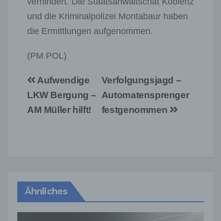
verhindert. Die Staatsanwaltschat Koblenz
und die Kriminalpolizei Montabaur haben
die Ermittlungen aufgenommen.
(PM POL)
Beitragsnavigation
Aufwendige
Verfolgungsjagd –
LKW Bergung –
Automatensprenger
AM Müller hilft!
festgenommen
Ähnliches