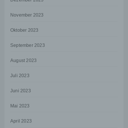
und technischen und organisatorischen
Maßnahmen unterliegen, die gewährleisten,
dass die personenbezogenen Daten nicht
November 2023
einer identifizierten oder identifizierbaren
natürlichen Person zugewiesen werden.
Oktober 2023
g) Verantwortlicher oder für die Verarbeitung
Verantwortlicher
September 2023
Verantwortlicher oder für die Verarbeitung
Verantwortlicher ist die natürliche oder
juristische Person, Behörde, Einrichtung
August 2023
oder andere Stelle, die allein oder
gemeinsam mit anderen über die Zwecke
Juli 2023
und Mittel der Verarbeitung von
personenbezogenen Daten entscheidet.
Sind die Zwecke und Mittel dieser
Juni 2023
Verarbeitung durch das Unionsrecht oder
das Recht der Mitgliedstaaten vorgegeben,
Mai 2023
so kann der Verantwortliche
beziehungsweise können die bestimmten
Kriterien seiner Benennung nach dem
April 2023
Unionsrecht oder dem Recht der