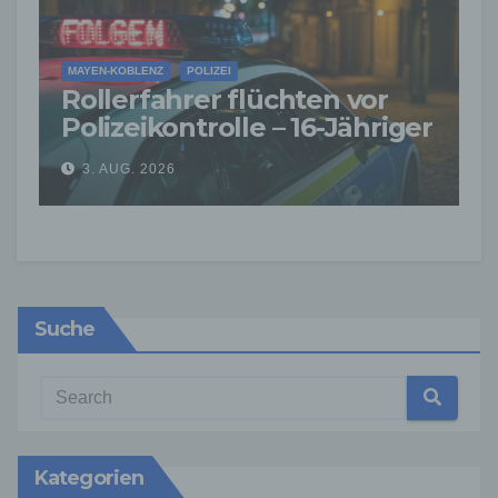
MAYEN-KOBLENZ
POLIZEI
Rollerfahrer flüchten vor
Polizeikontrolle – 16-Jähriger
nach Verfolgung gestoppt
3. AUG. 2026
Suche
Kategorien