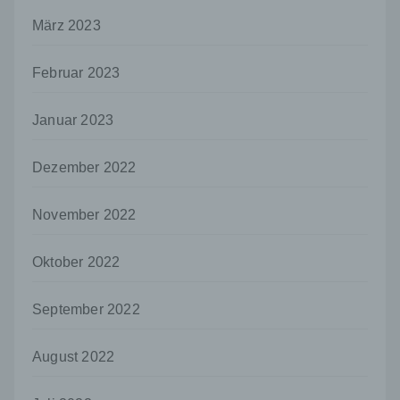
Mitgliedstaaten vorgesehen werden.
März 2023
h) Auftragsverarbeiter
Auftragsverarbeiter ist eine natürliche oder
Februar 2023
juristische Person, Behörde, Einrichtung
oder andere Stelle, die personenbezogene
Daten im Auftrag des Verantwortlichen
Januar 2023
verarbeitet.
i) Empfänger
Dezember 2022
Empfänger ist eine natürliche oder juristische
Person, Behörde, Einrichtung oder andere
November 2022
Stelle, der personenbezogene Daten
offengelegt werden, unabhängig davon, ob
es sich bei ihr um einen Dritten handelt oder
Oktober 2022
nicht. Behörden, die im Rahmen eines
bestimmten Untersuchungsauftrags nach
September 2022
dem Unionsrecht oder dem Recht der
Mitgliedstaaten möglicherweise
personenbezogene Daten erhalten, gelten
August 2022
jedoch nicht als Empfänger.
j) Dritter