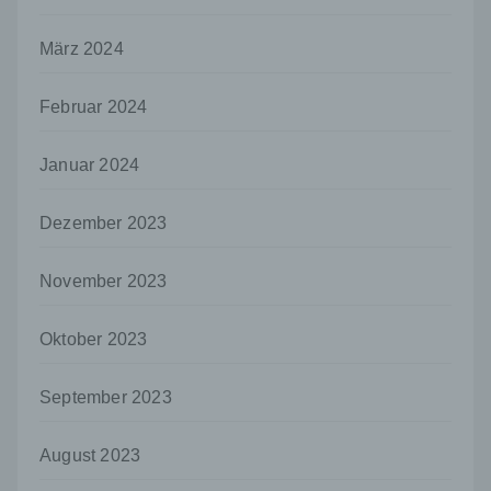
oder andere Stelle, die allein oder
gemeinsam mit anderen über die Zwecke
März 2024
und Mittel der Verarbeitung von
personenbezogenen Daten entscheidet.
Sind die Zwecke und Mittel dieser
Februar 2024
Verarbeitung durch das Unionsrecht oder
das Recht der Mitgliedstaaten vorgegeben,
Januar 2024
so kann der Verantwortliche
beziehungsweise können die bestimmten
Kriterien seiner Benennung nach dem
Dezember 2023
Unionsrecht oder dem Recht der
Mitgliedstaaten vorgesehen werden.
November 2023
h) Auftragsverarbeiter
Auftragsverarbeiter ist eine natürliche oder
Oktober 2023
juristische Person, Behörde, Einrichtung
oder andere Stelle, die personenbezogene
Daten im Auftrag des Verantwortlichen
September 2023
verarbeitet.
i) Empfänger
August 2023
Empfänger ist eine natürliche oder juristische