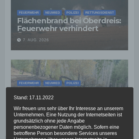
FEUERWEHR
NEUWIED
POLIZEI
RETTUNGSDIENST
Flächenbrand bei Oberdreis:
Feuerwehr verhindert
Übergreifen auf Waldgebiet
7. AUG. 2026
FEUERWEHR
NEUWIED
POLIZEI
Waldbrand bei Leutesdorf
schnell gelöscht –
Stand: 17.11.2022
Feuerwehr warnt vor
Wir freuen uns sehr über Ihr Interesse an unserem
7. AUG. 2026
erhöhter Brandgefahr
Unternehmen. Eine Nutzung der Internetseiten ist
grundsätzlich ohne jede Angabe
personenbezogener Daten möglich. Sofern eine
betroffene Person besondere Services unseres