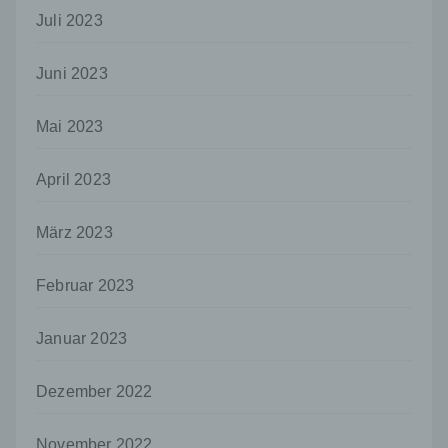
Person, Behörde, Einrichtung oder andere
Juli 2023
Stelle, der personenbezogene Daten
offengelegt werden, unabhängig davon, ob
es sich bei ihr um einen Dritten handelt oder
Juni 2023
nicht. Behörden, die im Rahmen eines
bestimmten Untersuchungsauftrags nach
Mai 2023
dem Unionsrecht oder dem Recht der
Mitgliedstaaten möglicherweise
personenbezogene Daten erhalten, gelten
April 2023
jedoch nicht als Empfänger.
j) Dritter
März 2023
Dritter ist eine natürliche oder juristische
Person, Behörde, Einrichtung oder andere
Februar 2023
Stelle außer der betroffenen Person, dem
Verantwortlichen, dem Auftragsverarbeiter
und den Personen, die unter der
Januar 2023
unmittelbaren Verantwortung des
Verantwortlichen oder des
Dezember 2022
Auftragsverarbeiters befugt sind, die
personenbezogenen Daten zu verarbeiten.
November 2022