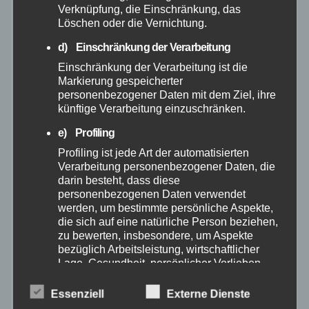
Verknüpfung, die Einschränkung, das
Löschen oder die Vernichtung.
August 2025
d) Einschränkung der Verarbeitung
Juli 2025
Einschränkung der Verarbeitung ist die
Markierung gespeicherter
personenbezogener Daten mit dem Ziel, ihre
Juni 2025
künftige Verarbeitung einzuschränken.
e) Profiling
Mai 2025
Profiling ist jede Art der automatisierten
Verarbeitung personenbezogener Daten, die
April 2025
darin besteht, dass diese
personenbezogenen Daten verwendet
werden, um bestimmte persönliche Aspekte,
März 2025
die sich auf eine natürliche Person beziehen,
zu bewerten, insbesondere, um Aspekte
Februar 2025
bezüglich Arbeitsleistung, wirtschaftlicher
Lage, Gesundheit, persönlicher Vorlieben,
Interessen, Zuverlässigkeit, Verhalten,
Januar 2025
Aufenthaltsort oder Ortswechsel dieser
Essenziell
Externe Dienste
natürlichen Person zu analysieren oder