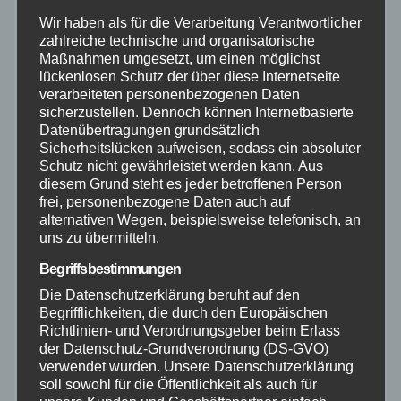
Feuerwehr
Wir haben als für die Verarbeitung Verantwortlicher
zahlreiche technische und organisatorische
Maßnahmen umgesetzt, um einen möglichst
Hilfsorganisationen
lückenlosen Schutz der über diese Internetseite
verarbeiteten personenbezogenen Daten
Mayen-Koblenz
sicherzustellen. Dennoch können Internetbasierte
Datenübertragungen grundsätzlich
Sicherheitslücken aufweisen, sodass ein absoluter
Neuwied
Schutz nicht gewährleistet werden kann. Aus
diesem Grund steht es jeder betroffenen Person
Polizei
frei, personenbezogene Daten auch auf
alternativen Wegen, beispielsweise telefonisch, an
uns zu übermitteln.
Rettungsdienst
Begriffsbestimmungen
Die Datenschutzerklärung beruht auf den
Rhein-Lahn
Begrifflichkeiten, die durch den Europäischen
Richtlinien- und Verordnungsgeber beim Erlass
THW
der Datenschutz-Grundverordnung (DS-GVO)
verwendet wurden. Unsere Datenschutzerklärung
soll sowohl für die Öffentlichkeit als auch für
Veranstaltungen