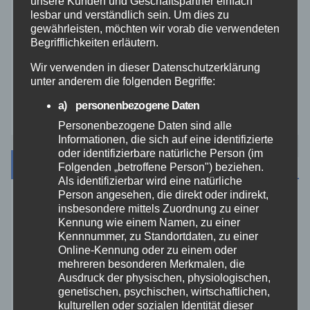
unsere Kunden und Geschäftspartner einfach
lesbar und verständlich sein. Um dies zu
gewährleisten, möchten wir vorab die verwendeten
Video
Begrifflichkeiten erläutern.
Westerwald
Wir verwenden in dieser Datenschutzerklärung
unter anderem die folgenden Begriffe:
Zoll
a) personenbezogene Daten
Personenbezogene Daten sind alle
Informationen, die sich auf eine identifizierte
oder identifizierbare natürliche Person (im
Archiv
Folgenden „betroffene Person") beziehen.
Als identifizierbar wird eine natürliche
Person angesehen, die direkt oder indirekt,
August 2026
insbesondere mittels Zuordnung zu einer
Kennung wie einem Namen, zu einer
Kennnummer, zu Standortdaten, zu einer
Juli 2026
Online-Kennung oder zu einem oder
mehreren besonderen Merkmalen, die
Ausdruck der physischen, physiologischen,
Juni 2026
genetischen, psychischen, wirtschaftlichen,
kulturellen oder sozialen Identität dieser