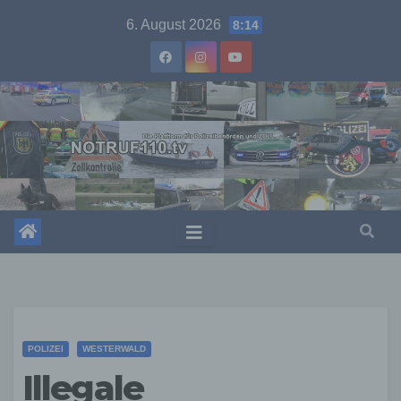
Skip
6. August 2026
8:14
to
content
POLIZEI
WESTERWALD
Illegale