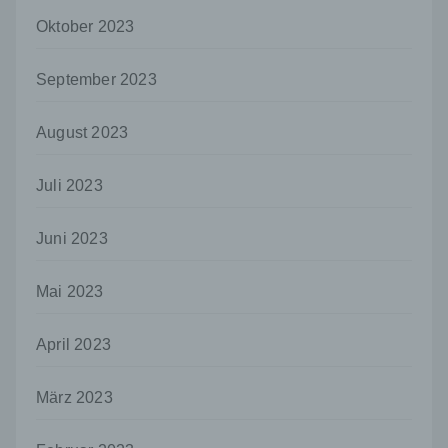
Maßnahmen unterliegen, die gewährleisten,
dass die personenbezogenen Daten nicht
Oktober 2023
einer identifizierten oder identifizierbaren
natürlichen Person zugewiesen werden.
September 2023
g) Verantwortlicher oder für die Verarbeitung
Verantwortlicher
August 2023
Verantwortlicher oder für die Verarbeitung
Verantwortlicher ist die natürliche oder
juristische Person, Behörde, Einrichtung
Juli 2023
oder andere Stelle, die allein oder
gemeinsam mit anderen über die Zwecke
Juni 2023
und Mittel der Verarbeitung von
personenbezogenen Daten entscheidet.
Sind die Zwecke und Mittel dieser
Mai 2023
Verarbeitung durch das Unionsrecht oder
das Recht der Mitgliedstaaten vorgegeben,
so kann der Verantwortliche
April 2023
beziehungsweise können die bestimmten
Kriterien seiner Benennung nach dem
März 2023
Unionsrecht oder dem Recht der
Mitgliedstaaten vorgesehen werden.