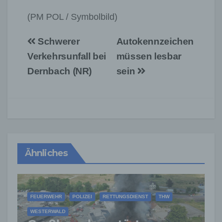
(PM POL / Symbolbild)
Beitragsnavigation
Schwerer
Autokennzeichen
Verkehrsunfall bei
müssen lesbar
Dernbach (NR)
sein
Ähnliches
FEUERWEHR
POLIZEI
RETTUNGSDIENST
THW
WESTERWALD