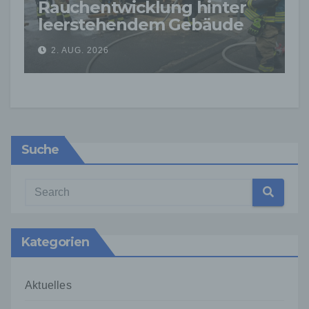
Rauchentwicklung hinter
leerstehendem Gebäude
sorgt für Feuerwehreinsatz
2. AUG. 2026
Suche
Kategorien
Aktuelles