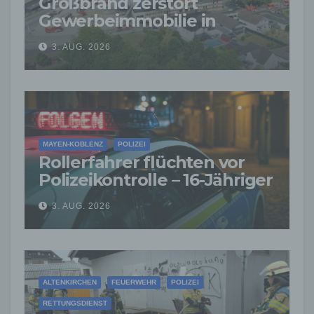
Großbrand zerstört
Gewerbeimmobilie in
Siershahn –
3. AUG. 2026
Millionenschaden
entstanden
MAYEN-KOBLENZ
POLIZEI
Rollerfahrer flüchten vor
Polizeikontrolle – 16-Jähriger
nach Verfolgung gestoppt
3. AUG. 2026
ALTENKIRCHEN
FEUERWEHR
POLIZEI
RETTUNGSDIENST