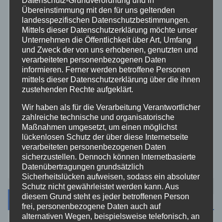
Datenschutz-Grundverordnung und in
Übereinstimmung mit den für uns geltenden
landesspezifischen Datenschutzbestimmungen.
Rhein-Lahn
Mittels dieser Datenschutzerklärung möchte unser
Unternehmen die Öffentlichkeit über Art, Umfang
THW
und Zweck der von uns erhobenen, genutzten und
verarbeiteten personenbezogenen Daten
informieren. Ferner werden betroffene Personen
Veranstaltungen
mittels dieser Datenschutzerklärung über die ihnen
zustehenden Rechte aufgeklärt.
Video
Wir haben als für die Verarbeitung Verantwortlicher
zahlreiche technische und organisatorische
Maßnahmen umgesetzt, um einen möglichst
Westerwald
lückenlosen Schutz der über diese Internetseite
verarbeiteten personenbezogenen Daten
Zoll
sicherzustellen. Dennoch können Internetbasierte
Datenübertragungen grundsätzlich
Sicherheitslücken aufweisen, sodass ein absoluter
Schutz nicht gewährleistet werden kann. Aus
diesem Grund steht es jeder betroffenen Person
Archiv
frei, personenbezogene Daten auch auf
alternativen Wegen, beispielsweise telefonisch, an