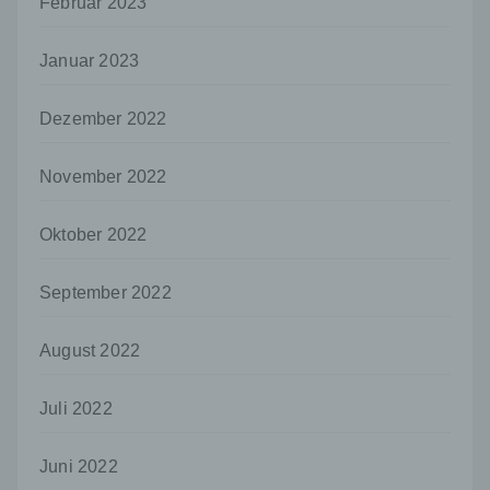
Februar 2023
h) Auftragsverarbeiter
Auftragsverarbeiter ist eine natürliche oder
Januar 2023
juristische Person, Behörde, Einrichtung
oder andere Stelle, die personenbezogene
Daten im Auftrag des Verantwortlichen
Dezember 2022
verarbeitet.
i) Empfänger
November 2022
Empfänger ist eine natürliche oder juristische
Person, Behörde, Einrichtung oder andere
Oktober 2022
Stelle, der personenbezogene Daten
offengelegt werden, unabhängig davon, ob
es sich bei ihr um einen Dritten handelt oder
September 2022
nicht. Behörden, die im Rahmen eines
bestimmten Untersuchungsauftrags nach
August 2022
dem Unionsrecht oder dem Recht der
Mitgliedstaaten möglicherweise
personenbezogene Daten erhalten, gelten
Juli 2022
jedoch nicht als Empfänger.
j) Dritter
Juni 2022
Dritter ist eine natürliche oder juristische