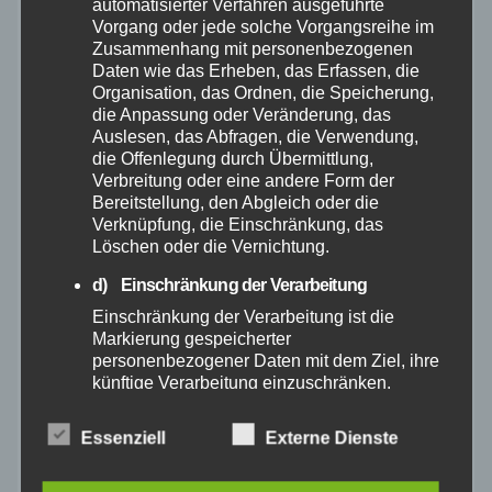
automatisierter Verfahren ausgeführte
März 2025
Vorgang oder jede solche Vorgangsreihe im
Zusammenhang mit personenbezogenen
Daten wie das Erheben, das Erfassen, die
Februar 2025
Organisation, das Ordnen, die Speicherung,
die Anpassung oder Veränderung, das
Auslesen, das Abfragen, die Verwendung,
Januar 2025
die Offenlegung durch Übermittlung,
Verbreitung oder eine andere Form der
Dezember 2024
Bereitstellung, den Abgleich oder die
Verknüpfung, die Einschränkung, das
Löschen oder die Vernichtung.
November 2024
d) Einschränkung der Verarbeitung
Oktober 2024
Einschränkung der Verarbeitung ist die
Markierung gespeicherter
personenbezogener Daten mit dem Ziel, ihre
September 2024
künftige Verarbeitung einzuschränken.
e) Profiling
August 2024
Essenziell
Externe Dienste
Profiling ist jede Art der automatisierten
Verarbeitung personenbezogener Daten, die
Juli 2024