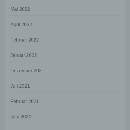
Person, Behörde, Einrichtung oder andere
Mai 2022
Stelle außer der betroffenen Person, dem
Verantwortlichen, dem Auftragsverarbeiter
und den Personen, die unter der
April 2022
unmittelbaren Verantwortung des
Verantwortlichen oder des
Februar 2022
Auftragsverarbeiters befugt sind, die
personenbezogenen Daten zu verarbeiten.
Januar 2022
k) Einwilligung
Einwilligung ist jede von der betroffenen
Person freiwillig für den bestimmten Fall in
Dezember 2021
informierter Weise und unmissverständlich
abgegebene Willensbekundung in Form
Juli 2021
einer Erklärung oder einer sonstigen
eindeutigen bestätigenden Handlung, mit der
die betroffene Person zu verstehen gibt, dass
Februar 2021
sie mit der Verarbeitung der sie betreffenden
personenbezogenen Daten einverstanden
Juni 2020
ist.
Name und Anschrift des für die Verarbeitung