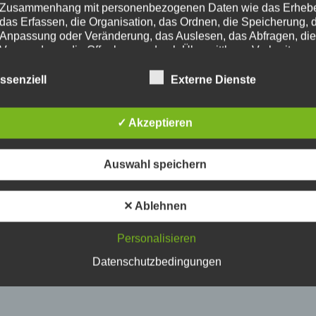
Zusammenhang mit personenbezogenen Daten wie das Erheb
das Erfassen, die Organisation, das Ordnen, die Speicherung, 
Anpassung oder Veränderung, das Auslesen, das Abfragen, die
Verwendung, die Offenlegung durch Übermittlung, Verbreitung 
eine andere Form der Bereitstellung, den Abgleich oder die
Verknüpfung, die Einschränkung, das Löschen oder die Vernich
ssenziell
Externe Dienste
d) Einschränkung der Verarbeitung
✓ Akzeptieren
Einschränkung der Verarbeitung ist die Markierung gespeichert
personenbezogener Daten mit dem Ziel, ihre künftige Verarbeit
einzuschränken.
Auswahl speichern
e) Profiling
Profiling ist jede Art der automatisierten Verarbeitung
✕ Ablehnen
personenbezogener Daten, die darin besteht, dass diese
personenbezogenen Daten verwendet werden, um bestimmte
Personalisieren
persönliche Aspekte, die sich auf eine natürliche Person bezie
zu bewerten, insbesondere, um Aspekte bezüglich Arbeitsleistu
Datenschutzbedingungen
wirtschaftlicher Lage, Gesundheit, persönlicher Vorlieben, Inter
Zuverlässigkeit, Verhalten, Aufenthaltsort oder Ortswechsel die
natürlichen Person zu analysieren oder vorherzusagen.