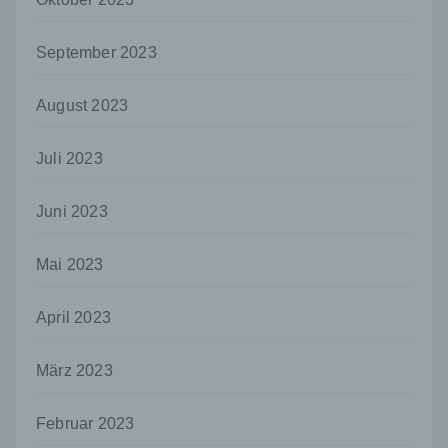
Verarbeitung durch das Unionsrecht oder
das Recht der Mitgliedstaaten vorgegeben,
so kann der Verantwortliche
September 2023
beziehungsweise können die bestimmten
Kriterien seiner Benennung nach dem
Unionsrecht oder dem Recht der
August 2023
Mitgliedstaaten vorgesehen werden.
h) Auftragsverarbeiter
Juli 2023
Auftragsverarbeiter ist eine natürliche oder
juristische Person, Behörde, Einrichtung
Juni 2023
oder andere Stelle, die personenbezogene
Daten im Auftrag des Verantwortlichen
Mai 2023
verarbeitet.
i) Empfänger
April 2023
Empfänger ist eine natürliche oder juristische
Person, Behörde, Einrichtung oder andere
Stelle, der personenbezogene Daten
März 2023
offengelegt werden, unabhängig davon, ob
es sich bei ihr um einen Dritten handelt oder
Februar 2023
nicht. Behörden, die im Rahmen eines