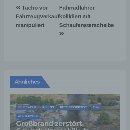
Beitragsnavigation
Tacho vor
Fahrradfahrer
Fahrzeugverkauf
kollidiert mit
manipuliert
Schaufensterscheibe
Ähnliches
FEUERWEHR
POLIZEI
RETTUNGSDIENST
THW
WESTERWALD
Großbrand zerstört