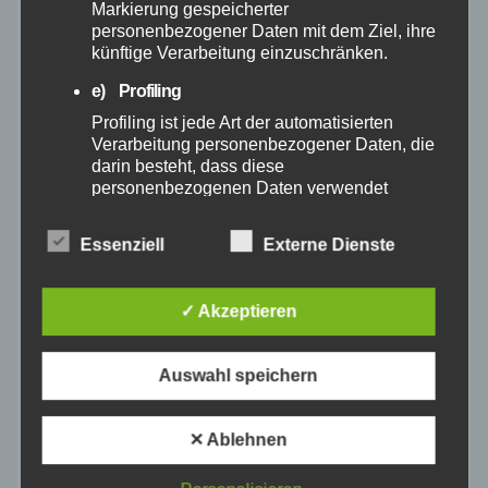
Markierung gespeicherter
personenbezogener Daten mit dem Ziel, ihre
Februar 2025
künftige Verarbeitung einzuschränken.
e) Profiling
Januar 2025
Profiling ist jede Art der automatisierten
Verarbeitung personenbezogener Daten, die
darin besteht, dass diese
Dezember 2024
personenbezogenen Daten verwendet
werden, um bestimmte persönliche Aspekte,
November 2024
die sich auf eine natürliche Person beziehen,
Essenziell
Externe Dienste
zu bewerten, insbesondere, um Aspekte
bezüglich Arbeitsleistung, wirtschaftlicher
Oktober 2024
Lage, Gesundheit, persönlicher Vorlieben,
✓ Akzeptieren
Interessen, Zuverlässigkeit, Verhalten,
Aufenthaltsort oder Ortswechsel dieser
September 2024
natürlichen Person zu analysieren oder
Auswahl speichern
vorherzusagen.
August 2024
f) Pseudonymisierung
✕ Ablehnen
Pseudonymisierung ist die Verarbeitung
Juli 2024
personenbezogener Daten in einer Weise,