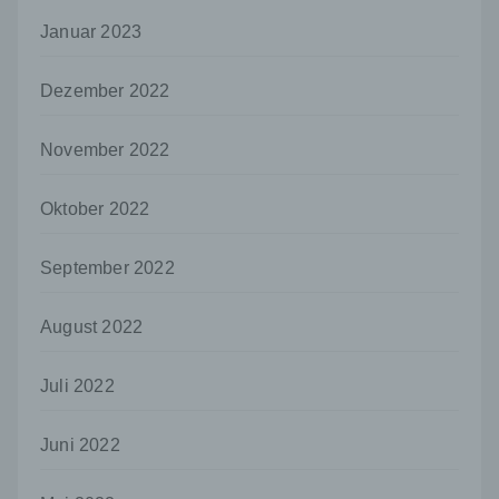
bestimmten Untersuchungsauftrags nach
dem Unionsrecht oder dem Recht der
Januar 2023
Mitgliedstaaten möglicherweise
personenbezogene Daten erhalten, gelten
Dezember 2022
jedoch nicht als Empfänger.
j) Dritter
November 2022
Dritter ist eine natürliche oder juristische
Person, Behörde, Einrichtung oder andere
Stelle außer der betroffenen Person, dem
Oktober 2022
Verantwortlichen, dem Auftragsverarbeiter
und den Personen, die unter der
September 2022
unmittelbaren Verantwortung des
Verantwortlichen oder des
Auftragsverarbeiters befugt sind, die
August 2022
personenbezogenen Daten zu verarbeiten.
k) Einwilligung
Juli 2022
Einwilligung ist jede von der betroffenen
Person freiwillig für den bestimmten Fall in
Juni 2022
informierter Weise und unmissverständlich
abgegebene Willensbekundung in Form