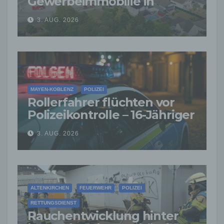
Gewerbeimmobilie in
Siershahn –
3. AUG. 2026
Millionenschaden
entstanden
MAYEN-KOBLENZ
POLIZEI
Rollerfahrer flüchten vor
Polizeikontrolle – 16-Jähriger
nach Verfolgung gestoppt
3. AUG. 2026
ALTENKIRCHEN
FEUERWEHR
POLIZEI
RETTUNGSDIENST
Rauchentwicklung hinter