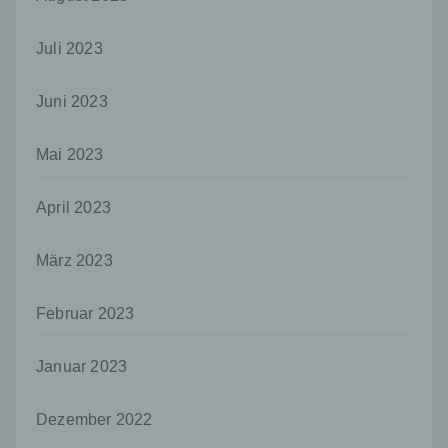
Empfänger ist eine natürliche oder juristische
Person, Behörde, Einrichtung oder andere
Stelle, der personenbezogene Daten
Juli 2023
offengelegt werden, unabhängig davon, ob
es sich bei ihr um einen Dritten handelt oder
nicht. Behörden, die im Rahmen eines
Juni 2023
bestimmten Untersuchungsauftrags nach
dem Unionsrecht oder dem Recht der
Mai 2023
Mitgliedstaaten möglicherweise
personenbezogene Daten erhalten, gelten
jedoch nicht als Empfänger.
April 2023
j) Dritter
März 2023
Dritter ist eine natürliche oder juristische
Person, Behörde, Einrichtung oder andere
Stelle außer der betroffenen Person, dem
Februar 2023
Verantwortlichen, dem Auftragsverarbeiter
und den Personen, die unter der
unmittelbaren Verantwortung des
Januar 2023
Verantwortlichen oder des
Auftragsverarbeiters befugt sind, die
Dezember 2022
personenbezogenen Daten zu verarbeiten.