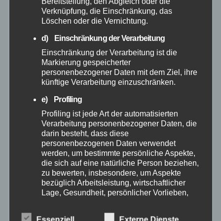
Bereitstellung, den Abgleich oder die
September 2025
Verknüpfung, die Einschränkung, das
Löschen oder die Vernichtung.
August 2025
d) Einschränkung der Verarbeitung
Einschränkung der Verarbeitung ist die
Juli 2025
Markierung gespeicherter
personenbezogener Daten mit dem Ziel, ihre
künftige Verarbeitung einzuschränken.
Juni 2025
e) Profiling
Mai 2025
Profiling ist jede Art der automatisierten
Verarbeitung personenbezogener Daten, die
darin besteht, dass diese
April 2025
personenbezogenen Daten verwendet
werden, um bestimmte persönliche Aspekte,
die sich auf eine natürliche Person beziehen,
März 2025
zu bewerten, insbesondere, um Aspekte
bezüglich Arbeitsleistung, wirtschaftlicher
Februar 2025
Lage, Gesundheit, persönlicher Vorlieben,
Interessen, Zuverlässigkeit, Verhalten,
Aufenthaltsort oder Ortswechsel dieser
Januar 2025
Essenziell
Externe Dienste