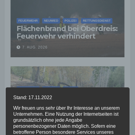
FEUERWEHR
NEUWIED
POLIZEI
RETTUNGSDIENST
Flächenbrand bei Oberdreis:
Feuerwehr verhindert
Übergreifen auf Waldgebiet
7. AUG. 2026
FEUERWEHR
NEUWIED
POLIZEI
Waldbrand bei Leutesdorf
Stand: 17.11.2022
schnell gelöscht –
Wir freuen uns sehr über Ihr Interesse an unserem
Feuerwehr warnt vor
Unternehmen. Eine Nutzung der Internetseiten ist
7. AUG. 2026
erhöhter Brandgefahr
grundsätzlich ohne jede Angabe
personenbezogener Daten möglich. Sofern eine
betroffene Person besondere Services unseres