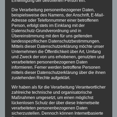
Einwilligung der betroffenen Person ein.
Bundespolizei
Die Verarbeitung personenbezogener Daten,
beispielsweise des Namens, der Anschrift, E-Mail-
Feuerwehr
Adresse oder Telefonnummer einer betroffenen
Person, erfolgt stets im Einklang mit der
Hilfsorganisationen
Datenschutz-Grundverordnung und in
Übereinstimmung mit den für uns geltenden
landesspezifischen Datenschutzbestimmungen.
Mayen-Koblenz
Mittels dieser Datenschutzerklärung möchte unser
Unternehmen die Öffentlichkeit über Art, Umfang
und Zweck der von uns erhobenen, genutzten und
Neuwied
verarbeiteten personenbezogenen Daten
informieren. Ferner werden betroffene Personen
Polizei
mittels dieser Datenschutzerklärung über die ihnen
zustehenden Rechte aufgeklärt.
Rettungsdienst
Wir haben als für die Verarbeitung Verantwortlicher
zahlreiche technische und organisatorische
Maßnahmen umgesetzt, um einen möglichst
Rhein-Lahn
lückenlosen Schutz der über diese Internetseite
verarbeiteten personenbezogenen Daten
THW
sicherzustellen. Dennoch können Internetbasierte