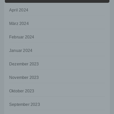
Informationen nicht mehr einer spezifischen
betroffenen Person zugeordnet werden
April 2024
können, sofern diese zusätzlichen
Informationen gesondert aufbewahrt werden
März 2024
und technischen und organisatorischen
Maßnahmen unterliegen, die gewährleisten,
dass die personenbezogenen Daten nicht
Februar 2024
einer identifizierten oder identifizierbaren
natürlichen Person zugewiesen werden.
Januar 2024
g) Verantwortlicher oder für die Verarbeitung
Verantwortlicher
Dezember 2023
Verantwortlicher oder für die Verarbeitung
Verantwortlicher ist die natürliche oder
juristische Person, Behörde, Einrichtung
November 2023
oder andere Stelle, die allein oder
gemeinsam mit anderen über die Zwecke
Oktober 2023
und Mittel der Verarbeitung von
personenbezogenen Daten entscheidet.
Sind die Zwecke und Mittel dieser
September 2023
Verarbeitung durch das Unionsrecht oder
das Recht der Mitgliedstaaten vorgegeben,