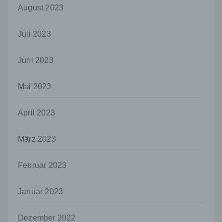
so kann der Verantwortliche
August 2023
beziehungsweise können die bestimmten
Kriterien seiner Benennung nach dem
Juli 2023
Unionsrecht oder dem Recht der
Mitgliedstaaten vorgesehen werden.
Juni 2023
h) Auftragsverarbeiter
Auftragsverarbeiter ist eine natürliche oder
Mai 2023
juristische Person, Behörde, Einrichtung
oder andere Stelle, die personenbezogene
Daten im Auftrag des Verantwortlichen
April 2023
verarbeitet.
i) Empfänger
März 2023
Empfänger ist eine natürliche oder juristische
Person, Behörde, Einrichtung oder andere
Februar 2023
Stelle, der personenbezogene Daten
offengelegt werden, unabhängig davon, ob
es sich bei ihr um einen Dritten handelt oder
Januar 2023
nicht. Behörden, die im Rahmen eines
bestimmten Untersuchungsauftrags nach
dem Unionsrecht oder dem Recht der
Dezember 2022