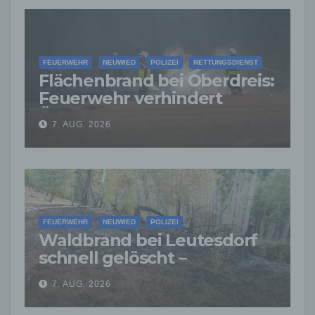
FEUERWEHR
NEUWIED
POLIZEI
RETTUNGSDIENST
Flächenbrand bei Oberdreis:
Feuerwehr verhindert
Übergreifen auf Waldgebiet
7. AUG. 2026
FEUERWEHR
NEUWIED
POLIZEI
Waldbrand bei Leutesdorf
schnell gelöscht –
Feuerwehr warnt vor
7. AUG. 2026
erhöhter Brandgefahr