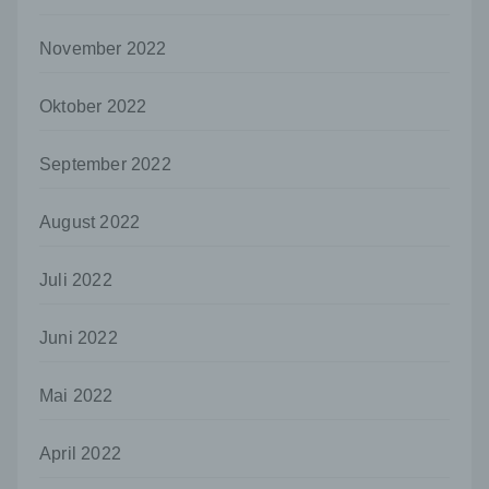
Mitgliedstaaten möglicherweise
personenbezogene Daten erhalten, gelten
November 2022
jedoch nicht als Empfänger.
j) Dritter
Oktober 2022
Dritter ist eine natürliche oder juristische
Person, Behörde, Einrichtung oder andere
September 2022
Stelle außer der betroffenen Person, dem
Verantwortlichen, dem Auftragsverarbeiter
und den Personen, die unter der
August 2022
unmittelbaren Verantwortung des
Verantwortlichen oder des
Auftragsverarbeiters befugt sind, die
Juli 2022
personenbezogenen Daten zu verarbeiten.
Juni 2022
k) Einwilligung
Einwilligung ist jede von der betroffenen
Person freiwillig für den bestimmten Fall in
Mai 2022
informierter Weise und unmissverständlich
abgegebene Willensbekundung in Form
April 2022
einer Erklärung oder einer sonstigen
eindeutigen bestätigenden Handlung, mit der