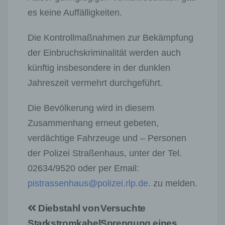
es keine Auffälligkeiten.
Die Kontrollmaßnahmen zur Bekämpfung
der Einbruchskriminalität werden auch
künftig insbesondere in der dunklen
Jahreszeit vermehrt durchgeführt.
Die Bevölkerung wird in diesem
Zusammenhang erneut gebeten,
verdächtige Fahrzeuge und – Personen
der Polizei Straßenhaus, unter der Tel.
02634/9520 oder per Email:
pistrassenhaus@polizei.rlp.de
. zu melden.
Beitragsnavigation
Diebstahl von
Versuchte
Starkstromkabel
Sprengung eines