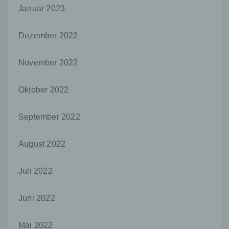
Januar 2023
dem Unionsrecht oder dem Recht der
Mitgliedstaaten möglicherweise
personenbezogene Daten erhalten, gelten
Dezember 2022
jedoch nicht als Empfänger.
j) Dritter
November 2022
Dritter ist eine natürliche oder juristische
Person, Behörde, Einrichtung oder andere
Oktober 2022
Stelle außer der betroffenen Person, dem
Verantwortlichen, dem Auftragsverarbeiter
und den Personen, die unter der
September 2022
unmittelbaren Verantwortung des
Verantwortlichen oder des
August 2022
Auftragsverarbeiters befugt sind, die
personenbezogenen Daten zu verarbeiten.
Juli 2022
k) Einwilligung
Einwilligung ist jede von der betroffenen
Person freiwillig für den bestimmten Fall in
Juni 2022
informierter Weise und unmissverständlich
abgegebene Willensbekundung in Form
Mai 2022
einer Erklärung oder einer sonstigen