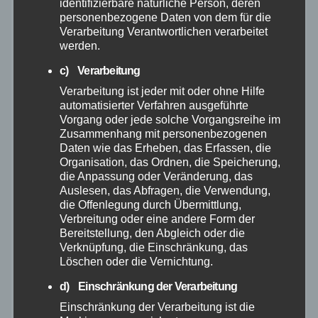
identifizierbare natürliche Person, deren
November 2025
personenbezogene Daten von dem für die
Verarbeitung Verantwortlichen verarbeitet
Oktober 2025
werden.
c) Verarbeitung
September 2025
Verarbeitung ist jeder mit oder ohne Hilfe
automatisierter Verfahren ausgeführte
August 2025
Vorgang oder jede solche Vorgangsreihe im
Zusammenhang mit personenbezogenen
Daten wie das Erheben, das Erfassen, die
Juli 2025
Organisation, das Ordnen, die Speicherung,
die Anpassung oder Veränderung, das
Auslesen, das Abfragen, die Verwendung,
Juni 2025
die Offenlegung durch Übermittlung,
Verbreitung oder eine andere Form der
Mai 2025
Bereitstellung, den Abgleich oder die
Verknüpfung, die Einschränkung, das
Löschen oder die Vernichtung.
April 2025
d) Einschränkung der Verarbeitung
März 2025
Einschränkung der Verarbeitung ist die