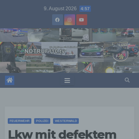
Skip
9. August 2026
4:57
to
content
FEUERWEHR
POLIZEI
WESTERWALD
Lkw mit defektem