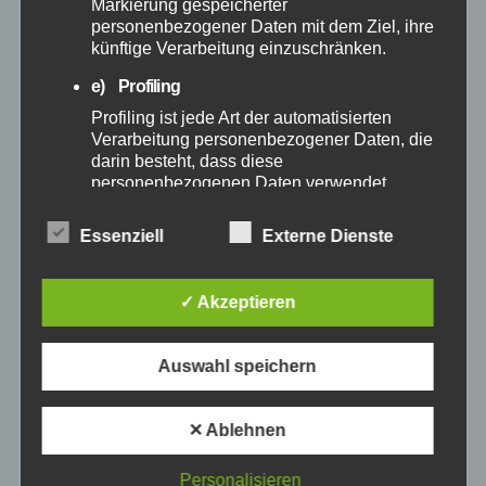
Markierung gespeicherter
personenbezogener Daten mit dem Ziel, ihre
Februar 2025
künftige Verarbeitung einzuschränken.
e) Profiling
Januar 2025
Profiling ist jede Art der automatisierten
Verarbeitung personenbezogener Daten, die
Dezember 2024
darin besteht, dass diese
personenbezogenen Daten verwendet
werden, um bestimmte persönliche Aspekte,
November 2024
die sich auf eine natürliche Person beziehen,
Essenziell
Externe Dienste
zu bewerten, insbesondere, um Aspekte
Oktober 2024
bezüglich Arbeitsleistung, wirtschaftlicher
Lage, Gesundheit, persönlicher Vorlieben,
✓ Akzeptieren
Interessen, Zuverlässigkeit, Verhalten,
September 2024
Aufenthaltsort oder Ortswechsel dieser
natürlichen Person zu analysieren oder
Auswahl speichern
vorherzusagen.
August 2024
f) Pseudonymisierung
✕ Ablehnen
Juli 2024
Pseudonymisierung ist die Verarbeitung
personenbezogener Daten in einer Weise,
Personalisieren