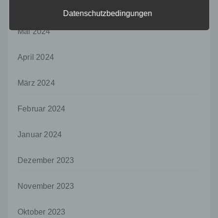
auf welche die personenbezogenen Daten
Juni 2024
ohne Hinzuziehung zusätzlicher
Datenschutzbedingungen
Informationen nicht mehr einer spezifischen
betroffenen Person zugeordnet werden
Mai 2024
können, sofern diese zusätzlichen
Informationen gesondert aufbewahrt werden
April 2024
und technischen und organisatorischen
Maßnahmen unterliegen, die gewährleisten,
dass die personenbezogenen Daten nicht
März 2024
einer identifizierten oder identifizierbaren
natürlichen Person zugewiesen werden.
Februar 2024
g) Verantwortlicher oder für die Verarbeitung
Verantwortlicher
Januar 2024
Verantwortlicher oder für die Verarbeitung
Verantwortlicher ist die natürliche oder
juristische Person, Behörde, Einrichtung
Dezember 2023
oder andere Stelle, die allein oder
gemeinsam mit anderen über die Zwecke
November 2023
und Mittel der Verarbeitung von
personenbezogenen Daten entscheidet.
Sind die Zwecke und Mittel dieser
Oktober 2023
Verarbeitung durch das Unionsrecht oder