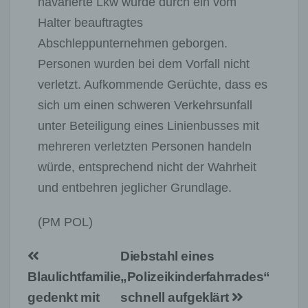
havarierte Lkw wurde durch ein vom
Halter beauftragtes
Abschleppunternehmen geborgen.
Personen wurden bei dem Vorfall nicht
verletzt. Aufkommende Gerüchte, dass es
sich um einen schweren Verkehrsunfall
unter Beteiligung eines Linienbusses mit
mehreren verletzten Personen handeln
würde, entsprechend nicht der Wahrheit
und entbehren jeglicher Grundlage.
(PM POL)
Beitragsnavigation
Diebstahl eines
Blaulichtfamilie
„Polizeikinderfahrrades“
gedenkt mit
schnell aufgeklärt