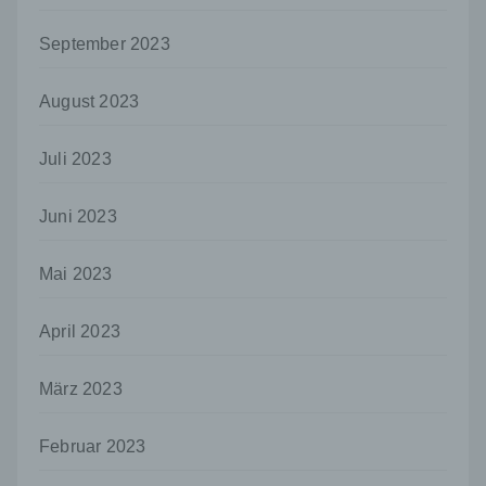
das Recht der Mitgliedstaaten vorgegeben,
so kann der Verantwortliche
September 2023
beziehungsweise können die bestimmten
Kriterien seiner Benennung nach dem
August 2023
Unionsrecht oder dem Recht der
Mitgliedstaaten vorgesehen werden.
Juli 2023
h) Auftragsverarbeiter
Auftragsverarbeiter ist eine natürliche oder
Juni 2023
juristische Person, Behörde, Einrichtung
oder andere Stelle, die personenbezogene
Daten im Auftrag des Verantwortlichen
Mai 2023
verarbeitet.
i) Empfänger
April 2023
Empfänger ist eine natürliche oder juristische
Person, Behörde, Einrichtung oder andere
März 2023
Stelle, der personenbezogene Daten
offengelegt werden, unabhängig davon, ob
es sich bei ihr um einen Dritten handelt oder
Februar 2023
nicht. Behörden, die im Rahmen eines
bestimmten Untersuchungsauftrags nach