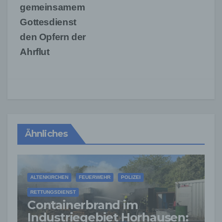
gemeinsamem
Gottesdienst
den Opfern der
Ahrflut
Ähnliches
ALTENKIRCHEN
FEUERWEHR
POLIZEI
RETTUNGSDIENST
Containerbrand im
Industriegebiet Horhausen: