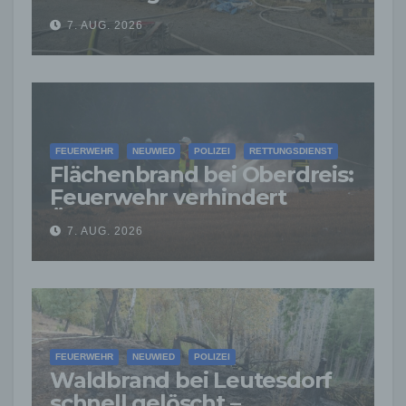
Feuerwehr verhindert
7. AUG. 2026
weitere Ausbreitung
FEUERWEHR
NEUWIED
POLIZEI
RETTUNGSDIENST
Flächenbrand bei Oberdreis:
Feuerwehr verhindert
Übergreifen auf Waldgebiet
7. AUG. 2026
FEUERWEHR
NEUWIED
POLIZEI
Waldbrand bei Leutesdorf
schnell gelöscht –