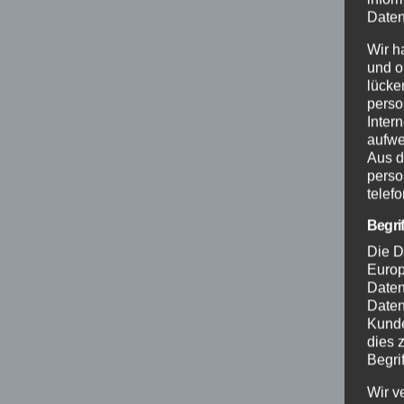
Daten
Wir h
und o
lücke
perso
Inter
aufwe
Aus d
perso
telef
Begri
Die D
Europ
Daten
Daten
Kunde
dies 
Begrif
Wir v