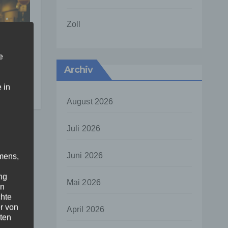
Zoll
e
Archiv
–
 in
August 2026
Juli 2026
Juni 2026
mens,
ng
Mai 2026
en
chte
r von
April 2026
ten