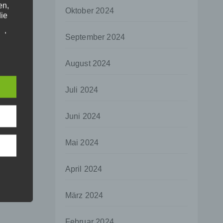
en,
Oktober 2024
die
oder
September 2024
tung.
August 2024
er
Juli 2024
ung
Juni 2024
Mai 2024
hen,
April 2024
ng,
essen,
März 2024
ser
Februar 2024