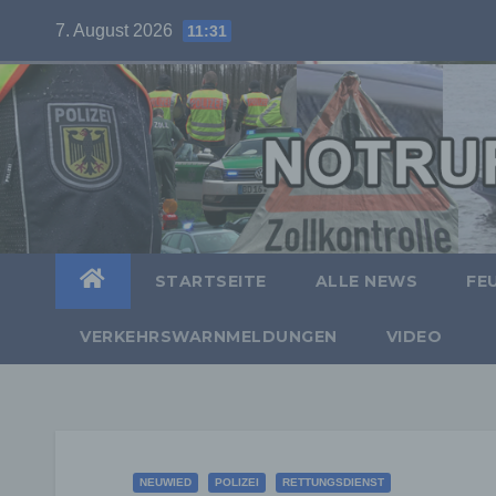
Skip
7. August 2026
11:31
to
content
STARTSEITE
ALLE NEWS
FE
VERKEHRSWARNMELDUNGEN
VIDEO
NEUWIED
POLIZEI
RETTUNGSDIENST