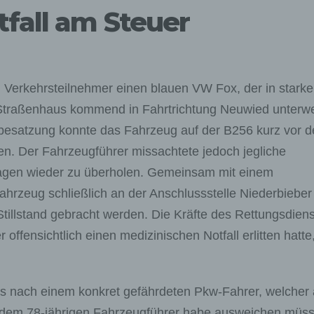
fall am Steuer
Verkehrsteilnehmer einen blauen VW Fox, der in stark
 Straßenhaus kommend in Fahrtrichtung Neuwied unterw
besatzung konnte das Fahrzeug auf der B256 kurz vor d
en. Der Fahrzeugführer missachtete jedoch jegliche
wagen wieder zu überholen. Gemeinsam mit einem
rzeug schließlich an der Anschlussstelle Niederbieber
tillstand gebracht werden. Die Kräfte des Rettungsdien
 offensichtlich einen medizinischen Notfall erlitten hatt
us nach einem konkret gefährdeten Pkw-Fahrer, welcher 
 dem 78-jährigen Fahrzeugführer habe ausweichen müss