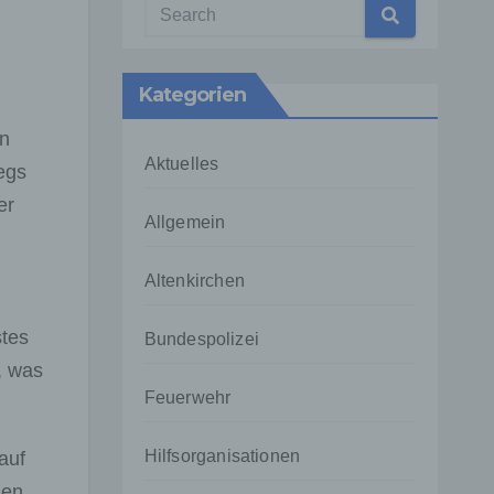
Kategorien
en
Aktuelles
egs
er
Allgemein
Altenkirchen
stes
Bundespolizei
e, was
Feuerwehr
Hilfsorganisationen
auf
en,