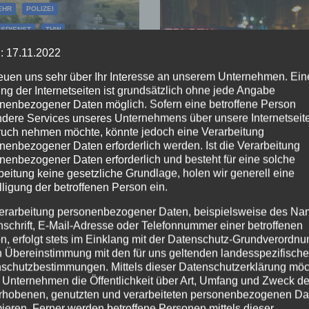
EHR
POLIZEI
SDIENST
THW
WALD
MAYEN-KOBLENZ
POLIZEI
: 17.11.2022
brand zerstört
Rollerfahrer
reuen uns sehr über Ihr Interesse an unserem Unternehmen. Ein
erbeimmobilie
flüchten vor
ng der Internetseiten ist grundsätzlich ohne jede Angabe
iershahn –
Polizeikontrolle 
nenbezogener Daten möglich. Sofern eine betroffene Person
UG. 2026
3. AUG. 2026
ionenschaden
16-Jähriger nach
dere Services unseres Unternehmens über unsere Internetseite
uch nehmen möchte, könnte jedoch eine Verarbeitung
standen
Verfolgung
nenbezogener Daten erforderlich werden. Ist die Verarbeitung
gestoppt
nenbezogener Daten erforderlich und besteht für eine solche
beitung keine gesetzliche Grundlage, holen wir generell eine
lligung der betroffenen Person ein.
erarbeitung personenbezogener Daten, beispielsweise des Na
nschrift, E-Mail-Adresse oder Telefonnummer einer betroffenen
n, erfolgt stets im Einklang mit der Datenschutz-Grundverordnu
n Übereinstimmung mit den für uns geltenden landesspezifisch
schutzbestimmungen. Mittels dieser Datenschutzerklärung mö
 Unternehmen die Öffentlichkeit über Art, Umfang und Zweck de
rhobenen, genutzten und verarbeiteten personenbezogenen Da
mieren. Ferner werden betroffene Personen mittels dieser