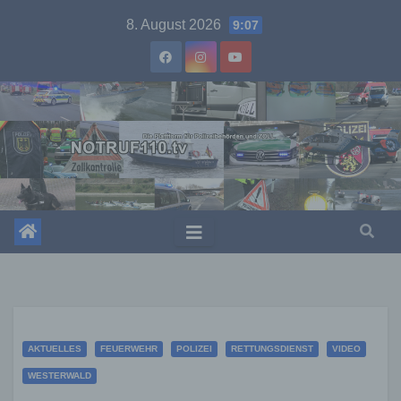
Skip
8. August 2026
9:07
to
content
AKTUELLES
FEUERWEHR
POLIZEI
RETTUNGSDIENST
VIDEO
WESTERWALD