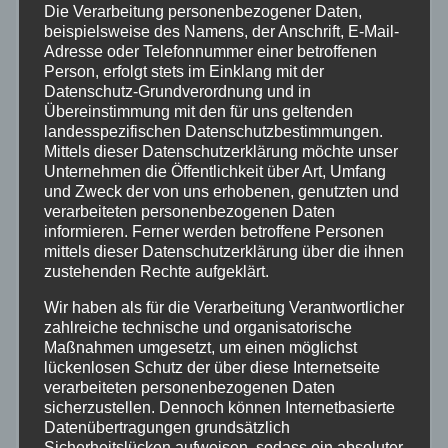
Die Verarbeitung personenbezogener Daten,
beispielsweise des Namens, der Anschrift, E-Mail-
Hilfsorganisationen
Adresse oder Telefonnummer einer betroffenen
Person, erfolgt stets im Einklang mit der
Datenschutz-Grundverordnung und in
Mayen-Koblenz
Übereinstimmung mit den für uns geltenden
landesspezifischen Datenschutzbestimmungen.
Neuwied
Mittels dieser Datenschutzerklärung möchte unser
Unternehmen die Öffentlichkeit über Art, Umfang
und Zweck der von uns erhobenen, genutzten und
Polizei
verarbeiteten personenbezogenen Daten
informieren. Ferner werden betroffene Personen
mittels dieser Datenschutzerklärung über die ihnen
Rettungsdienst
zustehenden Rechte aufgeklärt.
Rhein-Lahn
Wir haben als für die Verarbeitung Verantwortlicher
zahlreiche technische und organisatorische
Maßnahmen umgesetzt, um einen möglichst
THW
lückenlosen Schutz der über diese Internetseite
verarbeiteten personenbezogenen Daten
sicherzustellen. Dennoch können Internetbasierte
Veranstaltungen
Datenübertragungen grundsätzlich
Sicherheitslücken aufweisen, sodass ein absoluter