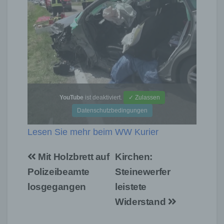
YouTube
ist deaktiviert.
✓ Zulassen
Datenschutzbedingungen
Lesen Sie mehr beim WW Kurier
Beitragsnavigation
Mit Holzbrett auf
Kirchen:
Polizeibeamte
Steinewerfer
losgegangen
leistete
Widerstand