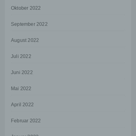
personenbezogene Daten erhalten, gelten
jedoch nicht als Empfänger.
Oktober 2022
j) Dritter
September 2022
Dritter ist eine natürliche oder juristische
Person, Behörde, Einrichtung oder andere
Stelle außer der betroffenen Person, dem
August 2022
Verantwortlichen, dem Auftragsverarbeiter
und den Personen, die unter der
Juli 2022
unmittelbaren Verantwortung des
Verantwortlichen oder des
Auftragsverarbeiters befugt sind, die
Juni 2022
personenbezogenen Daten zu verarbeiten.
k) Einwilligung
Mai 2022
Einwilligung ist jede von der betroffenen
Person freiwillig für den bestimmten Fall in
April 2022
informierter Weise und unmissverständlich
abgegebene Willensbekundung in Form
einer Erklärung oder einer sonstigen
Februar 2022
eindeutigen bestätigenden Handlung, mit der
die betroffene Person zu verstehen gibt, dass