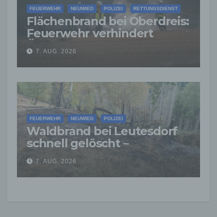
FEUERWEHR
NEUWIED
POLIZEI
RETTUNGSDIENST
Flächenbrand bei Oberdreis:
Feuerwehr verhindert
Übergreifen auf Waldgebiet
7. AUG. 2026
FEUERWEHR
NEUWIED
POLIZEI
Waldbrand bei Leutesdorf
schnell gelöscht –
Feuerwehr warnt vor
7. AUG. 2026
erhöhter Brandgefahr