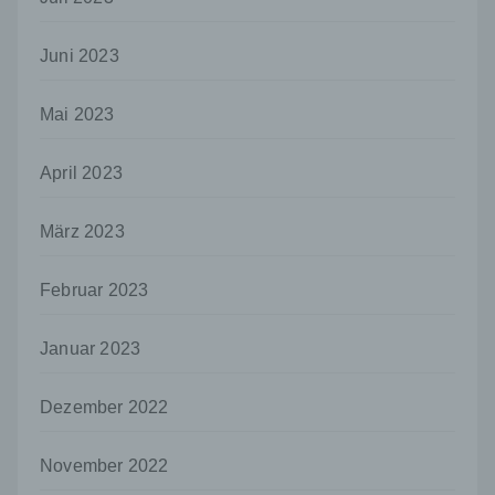
beziehungsweise können die bestimmten
Kriterien seiner Benennung nach dem
Unionsrecht oder dem Recht der
Juni 2023
Mitgliedstaaten vorgesehen werden.
h) Auftragsverarbeiter
Mai 2023
Auftragsverarbeiter ist eine natürliche oder
juristische Person, Behörde, Einrichtung
April 2023
oder andere Stelle, die personenbezogene
Daten im Auftrag des Verantwortlichen
März 2023
verarbeitet.
i) Empfänger
Februar 2023
Empfänger ist eine natürliche oder juristische
Person, Behörde, Einrichtung oder andere
Stelle, der personenbezogene Daten
Januar 2023
offengelegt werden, unabhängig davon, ob
es sich bei ihr um einen Dritten handelt oder
Dezember 2022
nicht. Behörden, die im Rahmen eines
bestimmten Untersuchungsauftrags nach
dem Unionsrecht oder dem Recht der
November 2022
Mitgliedstaaten möglicherweise