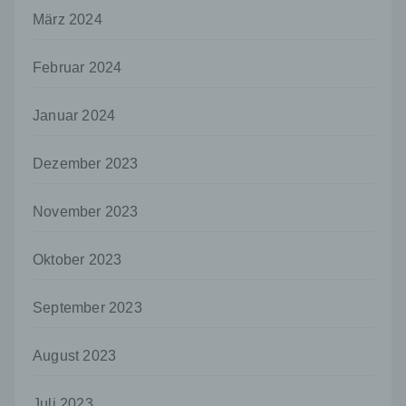
betroffenen Person zugeordnet werden
März 2024
können, sofern diese zusätzlichen
Informationen gesondert aufbewahrt werden
und technischen und organisatorischen
Februar 2024
Maßnahmen unterliegen, die gewährleisten,
dass die personenbezogenen Daten nicht
Januar 2024
einer identifizierten oder identifizierbaren
natürlichen Person zugewiesen werden.
Dezember 2023
g) Verantwortlicher oder für die Verarbeitung
Verantwortlicher
November 2023
Verantwortlicher oder für die Verarbeitung
Verantwortlicher ist die natürliche oder
juristische Person, Behörde, Einrichtung
Oktober 2023
oder andere Stelle, die allein oder
gemeinsam mit anderen über die Zwecke
und Mittel der Verarbeitung von
September 2023
personenbezogenen Daten entscheidet.
Sind die Zwecke und Mittel dieser
August 2023
Verarbeitung durch das Unionsrecht oder
das Recht der Mitgliedstaaten vorgegeben,
so kann der Verantwortliche
Juli 2023