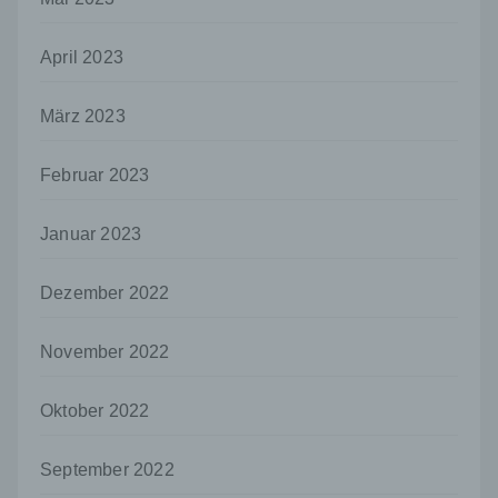
Unionsrecht oder dem Recht der
Mitgliedstaaten vorgesehen werden.
April 2023
h) Auftragsverarbeiter
Auftragsverarbeiter ist eine natürliche oder
März 2023
juristische Person, Behörde, Einrichtung
oder andere Stelle, die personenbezogene
Daten im Auftrag des Verantwortlichen
Februar 2023
verarbeitet.
i) Empfänger
Januar 2023
Empfänger ist eine natürliche oder juristische
Person, Behörde, Einrichtung oder andere
Dezember 2022
Stelle, der personenbezogene Daten
offengelegt werden, unabhängig davon, ob
November 2022
es sich bei ihr um einen Dritten handelt oder
nicht. Behörden, die im Rahmen eines
bestimmten Untersuchungsauftrags nach
Oktober 2022
dem Unionsrecht oder dem Recht der
Mitgliedstaaten möglicherweise
personenbezogene Daten erhalten, gelten
September 2022
jedoch nicht als Empfänger.