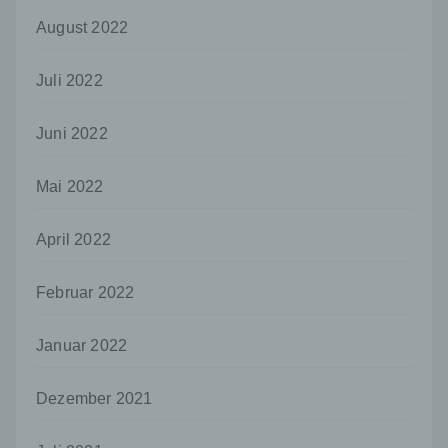
j) Dritter
August 2022
Dritter ist eine natürliche oder juristische
Person, Behörde, Einrichtung oder andere
Juli 2022
Stelle außer der betroffenen Person, dem
Verantwortlichen, dem Auftragsverarbeiter
und den Personen, die unter der
Juni 2022
unmittelbaren Verantwortung des
Verantwortlichen oder des
Mai 2022
Auftragsverarbeiters befugt sind, die
personenbezogenen Daten zu verarbeiten.
April 2022
k) Einwilligung
Einwilligung ist jede von der betroffenen
Februar 2022
Person freiwillig für den bestimmten Fall in
informierter Weise und unmissverständlich
abgegebene Willensbekundung in Form
Januar 2022
einer Erklärung oder einer sonstigen
eindeutigen bestätigenden Handlung, mit der
die betroffene Person zu verstehen gibt, dass
Dezember 2021
sie mit der Verarbeitung der sie betreffenden
personenbezogenen Daten einverstanden