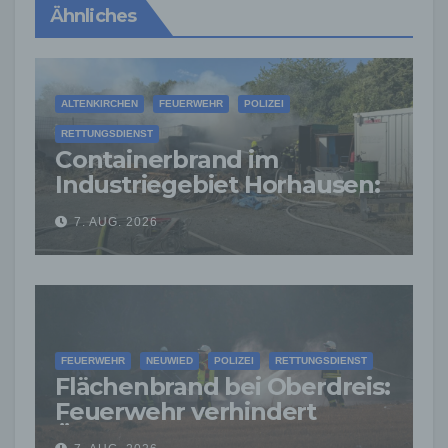
Ähnliches
ALTENKIRCHEN
FEUERWEHR
POLIZEI
RETTUNGSDIENST
Containerbrand im
Industriegebiet Horhausen:
Feuerwehr verhindert
7. AUG. 2026
weitere Ausbreitung
FEUERWEHR
NEUWIED
POLIZEI
RETTUNGSDIENST
Flächenbrand bei Oberdreis:
Feuerwehr verhindert
Übergreifen auf Waldgebiet