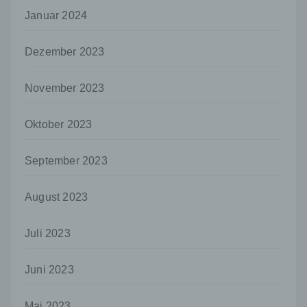
Informationen gesondert aufbewahrt werden
Januar 2024
und technischen und organisatorischen
Maßnahmen unterliegen, die gewährleisten,
dass die personenbezogenen Daten nicht
Dezember 2023
einer identifizierten oder identifizierbaren
natürlichen Person zugewiesen werden.
November 2023
g) Verantwortlicher oder für die Verarbeitung
Verantwortlicher
Oktober 2023
Verantwortlicher oder für die Verarbeitung
Verantwortlicher ist die natürliche oder
September 2023
juristische Person, Behörde, Einrichtung
oder andere Stelle, die allein oder
gemeinsam mit anderen über die Zwecke
August 2023
und Mittel der Verarbeitung von
personenbezogenen Daten entscheidet.
Sind die Zwecke und Mittel dieser
Juli 2023
Verarbeitung durch das Unionsrecht oder
das Recht der Mitgliedstaaten vorgegeben,
Juni 2023
so kann der Verantwortliche
beziehungsweise können die bestimmten
Kriterien seiner Benennung nach dem
Mai 2023