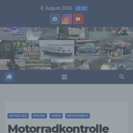
Skip
8. August 2026
21:27
to
content
AKTUELLES
POLIZEI
VIDEO
WESTERWALD
Motorradkontrolle