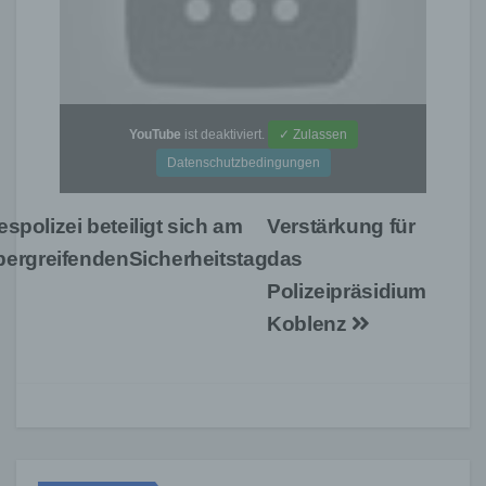
YouTube
ist deaktiviert.
✓ Zulassen
Datenschutzbedingungen
Beitragsnavigation
polizei beteiligt sich am
Verstärkung für
bergreifendenSicherheitstag
das
Polizeipräsidium
Koblenz