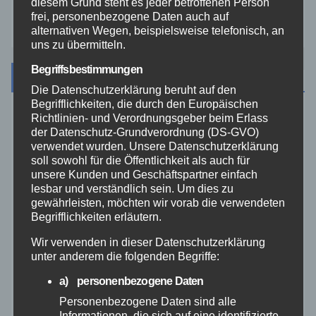
diesem Grund steht es jeder betroffenen Person
Zoll
frei, personenbezogene Daten auch auf
alternativen Wegen, beispielsweise telefonisch, an
uns zu übermitteln.
Begriffsbestimmungen
Archiv
Die Datenschutzerklärung beruht auf den
Begrifflichkeiten, die durch den Europäischen
Richtlinien- und Verordnungsgeber beim Erlass
August 2026
der Datenschutz-Grundverordnung (DS-GVO)
verwendet wurden. Unsere Datenschutzerklärung
Juli 2026
soll sowohl für die Öffentlichkeit als auch für
unsere Kunden und Geschäftspartner einfach
lesbar und verständlich sein. Um dies zu
Juni 2026
gewährleisten, möchten wir vorab die verwendeten
Begrifflichkeiten erläutern.
Mai 2026
Wir verwenden in dieser Datenschutzerklärung
unter anderem die folgenden Begriffe:
April 2026
a) personenbezogene Daten
Personenbezogene Daten sind alle
März 2026
Informationen, die sich auf eine identifizierte