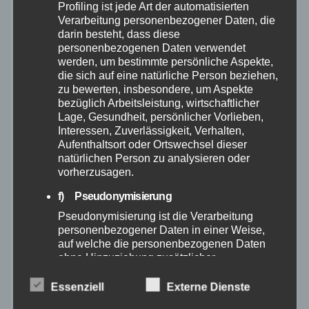
Januar 2026
Profiling ist jede Art der automatisierten
Verarbeitung personenbezogener Daten, die
darin besteht, dass diese
Dezember 2025
personenbezogenen Daten verwendet
werden, um bestimmte persönliche Aspekte,
November 2025
die sich auf eine natürliche Person beziehen,
zu bewerten, insbesondere, um Aspekte
bezüglich Arbeitsleistung, wirtschaftlicher
Oktober 2025
Lage, Gesundheit, persönlicher Vorlieben,
Interessen, Zuverlässigkeit, Verhalten,
Aufenthaltsort oder Ortswechsel dieser
September 2025
natürlichen Person zu analysieren oder
vorherzusagen.
August 2025
f) Pseudonymisierung
Pseudonymisierung ist die Verarbeitung
Juli 2025
personenbezogener Daten in einer Weise,
auf welche die personenbezogenen Daten
Juni 2025
ohne Hinzuziehung zusätzlicher
Informationen nicht mehr einer spezifischen
betroffenen Person zugeordnet werden
Essenziell
Externe Dienste
Mai 2025
können, sofern diese zusätzlichen