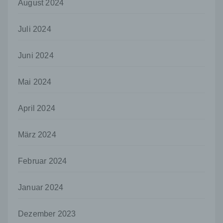
August 2024
Mitgliedstaaten vorgesehen werden.
h) Auftragsverarbeiter
Juli 2024
Auftragsverarbeiter ist eine natürliche oder
juristische Person, Behörde, Einrichtung
Juni 2024
oder andere Stelle, die personenbezogene
Daten im Auftrag des Verantwortlichen
verarbeitet.
Mai 2024
i) Empfänger
April 2024
Empfänger ist eine natürliche oder juristische
Person, Behörde, Einrichtung oder andere
Stelle, der personenbezogene Daten
März 2024
offengelegt werden, unabhängig davon, ob
es sich bei ihr um einen Dritten handelt oder
Februar 2024
nicht. Behörden, die im Rahmen eines
bestimmten Untersuchungsauftrags nach
dem Unionsrecht oder dem Recht der
Januar 2024
Mitgliedstaaten möglicherweise
personenbezogene Daten erhalten, gelten
jedoch nicht als Empfänger.
Dezember 2023