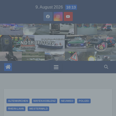
Skip
9. August 2026
10:13
to
content
ALTENKIRCHEN
MAYEN-KOBLENZ
NEUWIED
POLIZEI
RHEIN-LAHN
WESTERWALD