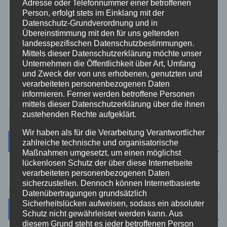
Adresse oder Telefonnummer einer betroffenen
Person, erfolgt stets im Einklang mit der
Datenschutz-Grundverordnung und in
FEUERWEHR
NEUWIED
POLIZEI
Übereinstimmung mit den für uns geltenden
Waldbrand bei Leutesdorf
landesspezifischen Datenschutzbestimmungen.
schnell gelöscht –
Mittels dieser Datenschutzerklärung möchte unser
Feuerwehr warnt vor
Unternehmen die Öffentlichkeit über Art, Umfang
7. AUG. 2026
erhöhter Brandgefahr
und Zweck der von uns erhobenen, genutzten und
verarbeiteten personenbezogenen Daten
informieren. Ferner werden betroffene Personen
mittels dieser Datenschutzerklärung über die ihnen
zustehenden Rechte aufgeklärt.
Wir haben als für die Verarbeitung Verantwortlicher
Suche
zahlreiche technische und organisatorische
Maßnahmen umgesetzt, um einen möglichst
lückenlosen Schutz der über diese Internetseite
verarbeiteten personenbezogenen Daten
sicherzustellen. Dennoch können Internetbasierte
Datenübertragungen grundsätzlich
Sicherheitslücken aufweisen, sodass ein absoluter
Kategorien
Schutz nicht gewährleistet werden kann. Aus
diesem Grund steht es jeder betroffenen Person