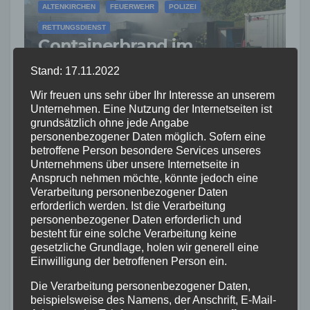
ALTENKIRCHEN
FEUERWEHR
POLIZEI
RETTUNGSDIENST
Containerbrand im
Industriegebiet Horhausen:
Stand: 17.11.2022
Feuerwehr verhindert
7. AUG. 2026
weitere Ausbreitung
Wir freuen uns sehr über Ihr Interesse an unserem
Unternehmen. Eine Nutzung der Internetseiten ist
grundsätzlich ohne jede Angabe
personenbezogener Daten möglich. Sofern eine
betroffene Person besondere Services unseres
Unternehmens über unsere Internetseite in
Anspruch nehmen möchte, könnte jedoch eine
FEUERWEHR
NEUWIED
POLIZEI
RETTUNGSDIENST
Verarbeitung personenbezogener Daten
Flächenbrand bei Oberdreis:
erforderlich werden. Ist die Verarbeitung
Feuerwehr verhindert
personenbezogener Daten erforderlich und
Übergreifen auf Waldgebiet
besteht für eine solche Verarbeitung keine
7. AUG. 2026
gesetzliche Grundlage, holen wir generell eine
Einwilligung der betroffenen Person ein.
Die Verarbeitung personenbezogener Daten,
beispielsweise des Namens, der Anschrift, E-Mail-