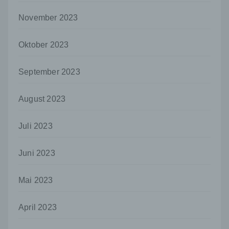
j) Dritter
November 2023
Dritter ist eine natürliche oder juristische
Person, Behörde, Einrichtung oder andere
Stelle außer der betroffenen Person, dem
Oktober 2023
Verantwortlichen, dem Auftragsverarbeiter
und den Personen, die unter der
September 2023
unmittelbaren Verantwortung des
Verantwortlichen oder des
Auftragsverarbeiters befugt sind, die
August 2023
personenbezogenen Daten zu verarbeiten.
k) Einwilligung
Juli 2023
Einwilligung ist jede von der betroffenen
Person freiwillig für den bestimmten Fall in
Juni 2023
informierter Weise und unmissverständlich
abgegebene Willensbekundung in Form
einer Erklärung oder einer sonstigen
Mai 2023
eindeutigen bestätigenden Handlung, mit der
die betroffene Person zu verstehen gibt, dass
April 2023
sie mit der Verarbeitung der sie betreffenden
personenbezogenen Daten einverstanden
ist.