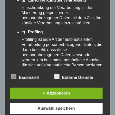
d) Einschränkung der Verarbeitung
Mai 2025
Einschränkung der Verarbeitung ist die
Markierung gespeicherter
April 2025
personenbezogener Daten mit dem Ziel, ihre
künftige Verarbeitung einzuschränken.
März 2025
e) Profiling
Profiling ist jede Art der automatisierten
Februar 2025
Verarbeitung personenbezogener Daten, die
darin besteht, dass diese
personenbezogenen Daten verwendet
Januar 2025
werden, um bestimmte persönliche Aspekte,
die sich auf eine natürliche Person beziehen,
Dezember 2024
zu bewerten, insbesondere, um Aspekte
bezüglich Arbeitsleistung, wirtschaftlicher
Essenziell
Externe Dienste
Lage, Gesundheit, persönlicher Vorlieben,
November 2024
Interessen, Zuverlässigkeit, Verhalten,
Aufenthaltsort oder Ortswechsel dieser
✓ Akzeptieren
natürlichen Person zu analysieren oder
Oktober 2024
vorherzusagen.
Auswahl speichern
f) Pseudonymisierung
September 2024