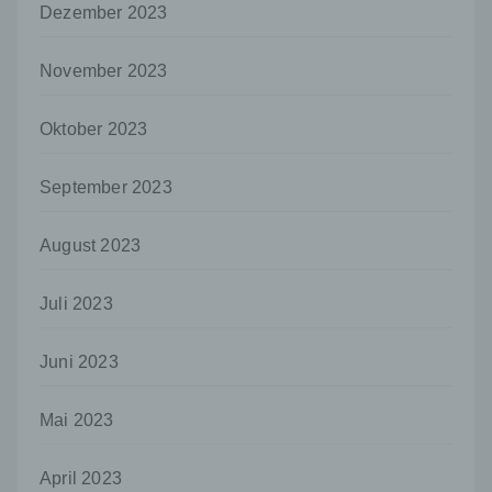
personenbezogenen Daten entscheidet.
Dezember 2023
Sind die Zwecke und Mittel dieser
Verarbeitung durch das Unionsrecht oder
das Recht der Mitgliedstaaten vorgegeben,
November 2023
so kann der Verantwortliche
beziehungsweise können die bestimmten
Oktober 2023
Kriterien seiner Benennung nach dem
Unionsrecht oder dem Recht der
Mitgliedstaaten vorgesehen werden.
September 2023
h) Auftragsverarbeiter
August 2023
Auftragsverarbeiter ist eine natürliche oder
juristische Person, Behörde, Einrichtung
oder andere Stelle, die personenbezogene
Juli 2023
Daten im Auftrag des Verantwortlichen
verarbeitet.
Juni 2023
i) Empfänger
Empfänger ist eine natürliche oder juristische
Mai 2023
Person, Behörde, Einrichtung oder andere
Stelle, der personenbezogene Daten
offengelegt werden, unabhängig davon, ob
April 2023