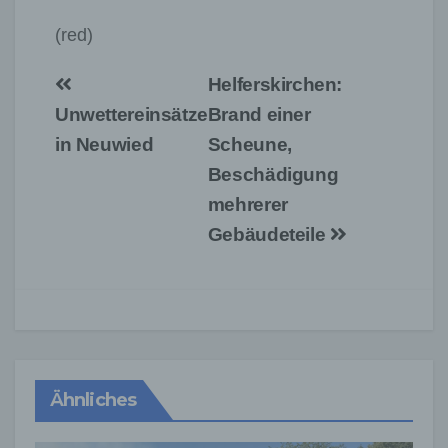
(red)
Beitragsnavigation
Helferskirchen:
Unwettereinsätze
Brand einer
in Neuwied
Scheune,
Beschädigung
mehrerer
Gebäudeteile
Ähnliches