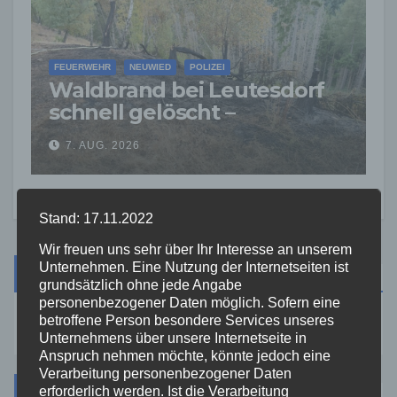
FEUERWEHR
NEUWIED
POLIZEI
Waldbrand bei Leutesdorf
schnell gelöscht –
Feuerwehr warnt vor
7. AUG. 2026
erhöhter Brandgefahr
Stand: 17.11.2022
Wir freuen uns sehr über Ihr Interesse an unserem
Unternehmen. Eine Nutzung der Internetseiten ist
Suche
grundsätzlich ohne jede Angabe
personenbezogener Daten möglich. Sofern eine
betroffene Person besondere Services unseres
Unternehmens über unsere Internetseite in
Anspruch nehmen möchte, könnte jedoch eine
Verarbeitung personenbezogener Daten
Kategorien
erforderlich werden. Ist die Verarbeitung