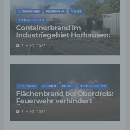
ALTENKIRCHEN
FEUERWEHR
POLIZEI
RETTUNGSDIENST
Containerbrand im
Industriegebiet Horhausen:
Feuerwehr verhindert
7. AUG. 2026
weitere Ausbreitung
FEUERWEHR
NEUWIED
POLIZEI
RETTUNGSDIENST
Flächenbrand bei Oberdreis:
Feuerwehr verhindert
Übergreifen auf Waldgebiet
7. AUG. 2026