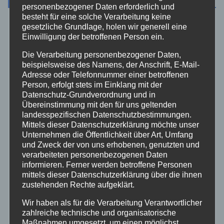
personenbezogener Daten erforderlich und
besteht für eine solche Verarbeitung keine
gesetzliche Grundlage, holen wir generell eine
Aktuelles
Einwilligung der betroffenen Person ein.
Allgemein
Die Verarbeitung personenbezogener Daten,
beispielsweise des Namens, der Anschrift, E-Mail-
Adresse oder Telefonnummer einer betroffenen
Altenkirchen
Person, erfolgt stets im Einklang mit der
Datenschutz-Grundverordnung und in
Übereinstimmung mit den für uns geltenden
Bundespolizei
landesspezifischen Datenschutzbestimmungen.
Mittels dieser Datenschutzerklärung möchte unser
Feuerwehr
Unternehmen die Öffentlichkeit über Art, Umfang
und Zweck der von uns erhobenen, genutzten und
verarbeiteten personenbezogenen Daten
Hilfsorganisationen
informieren. Ferner werden betroffene Personen
mittels dieser Datenschutzerklärung über die ihnen
zustehenden Rechte aufgeklärt.
Mayen-Koblenz
Wir haben als für die Verarbeitung Verantwortlicher
zahlreiche technische und organisatorische
Neuwied
Maßnahmen umgesetzt, um einen möglichst