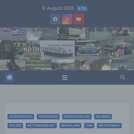
Skip
9. August 2026
6:53
to
content
ALTENKIRCHEN
FEUERWEHR
MAYEN-KOBLENZ
NEUWIED
POLIZEI
RETTUNGSDIENST
RHEIN-LAHN
THW
WESTERWALD