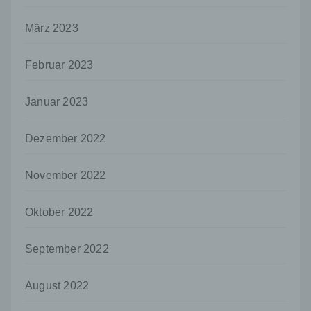
es sich bei ihr um einen Dritten handelt oder
nicht. Behörden, die im Rahmen eines
März 2023
bestimmten Untersuchungsauftrags nach
dem Unionsrecht oder dem Recht der
Mitgliedstaaten möglicherweise
Februar 2023
personenbezogene Daten erhalten, gelten
jedoch nicht als Empfänger.
Januar 2023
j) Dritter
Dritter ist eine natürliche oder juristische
Dezember 2022
Person, Behörde, Einrichtung oder andere
Stelle außer der betroffenen Person, dem
Verantwortlichen, dem Auftragsverarbeiter
November 2022
und den Personen, die unter der
unmittelbaren Verantwortung des
Oktober 2022
Verantwortlichen oder des
Auftragsverarbeiters befugt sind, die
personenbezogenen Daten zu verarbeiten.
September 2022
k) Einwilligung
August 2022
Einwilligung ist jede von der betroffenen
Person freiwillig für den bestimmten Fall in