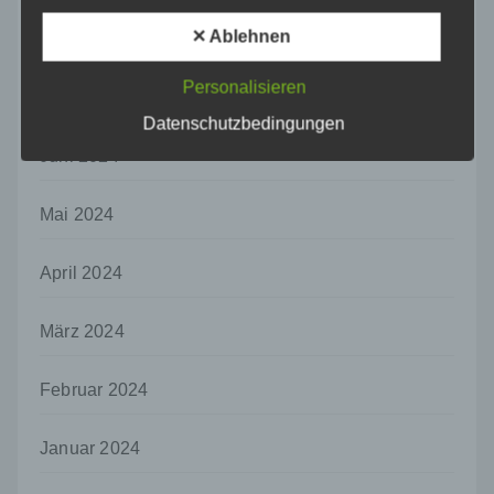
Pseudonymisierung ist die Verarbeitung
personenbezogener Daten in einer Weise,
✕ Ablehnen
August 2024
auf welche die personenbezogenen Daten
ohne Hinzuziehung zusätzlicher
Personalisieren
Juli 2024
Informationen nicht mehr einer spezifischen
betroffenen Person zugeordnet werden
Datenschutzbedingungen
können, sofern diese zusätzlichen
Juni 2024
Informationen gesondert aufbewahrt werden
und technischen und organisatorischen
Maßnahmen unterliegen, die gewährleisten,
Mai 2024
dass die personenbezogenen Daten nicht
einer identifizierten oder identifizierbaren
April 2024
natürlichen Person zugewiesen werden.
g) Verantwortlicher oder für die Verarbeitung
März 2024
Verantwortlicher
Verantwortlicher oder für die Verarbeitung
Verantwortlicher ist die natürliche oder
Februar 2024
juristische Person, Behörde, Einrichtung
oder andere Stelle, die allein oder
Januar 2024
gemeinsam mit anderen über die Zwecke
und Mittel der Verarbeitung von