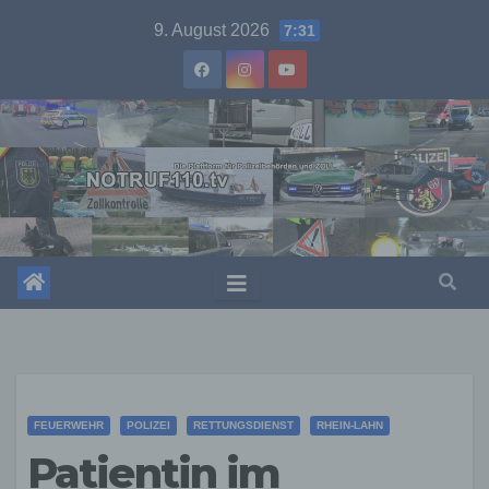
Skip
9. August 2026
7:31
to
content
FEUERWEHR
POLIZEI
RETTUNGSDIENST
RHEIN-LAHN
Patientin im