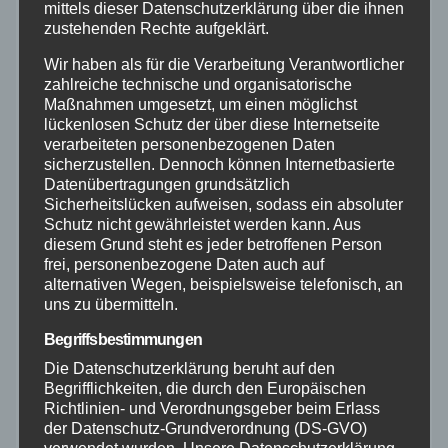
mittels dieser Datenschutzerklärung über die ihnen
Altenkirchen
zustehenden Rechte aufgeklärt.
Wir haben als für die Verarbeitung Verantwortlicher
Bundespolizei
zahlreiche technische und organisatorische
Maßnahmen umgesetzt, um einen möglichst
lückenlosen Schutz der über diese Internetseite
Feuerwehr
verarbeiteten personenbezogenen Daten
sicherzustellen. Dennoch können Internetbasierte
Hilfsorganisationen
Datenübertragungen grundsätzlich
Sicherheitslücken aufweisen, sodass ein absoluter
Schutz nicht gewährleistet werden kann. Aus
Mayen-Koblenz
diesem Grund steht es jeder betroffenen Person
frei, personenbezogene Daten auch auf
Neuwied
alternativen Wegen, beispielsweise telefonisch, an
uns zu übermitteln.
Polizei
Begriffsbestimmungen
Die Datenschutzerklärung beruht auf den
Begrifflichkeiten, die durch den Europäischen
Rettungsdienst
Richtlinien- und Verordnungsgeber beim Erlass
der Datenschutz-Grundverordnung (DS-GVO)
Rhein-Lahn
verwendet wurden. Unsere Datenschutzerklärung