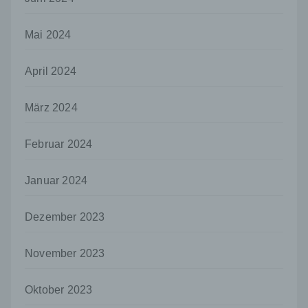
Verantwortlicher ist die natürliche oder
juristische Person, Behörde, Einrichtung
oder andere Stelle, die allein oder
Mai 2024
gemeinsam mit anderen über die Zwecke
und Mittel der Verarbeitung von
April 2024
personenbezogenen Daten entscheidet.
Sind die Zwecke und Mittel dieser
Verarbeitung durch das Unionsrecht oder
März 2024
das Recht der Mitgliedstaaten vorgegeben,
so kann der Verantwortliche
Februar 2024
beziehungsweise können die bestimmten
Kriterien seiner Benennung nach dem
Unionsrecht oder dem Recht der
Januar 2024
Mitgliedstaaten vorgesehen werden.
h) Auftragsverarbeiter
Dezember 2023
Auftragsverarbeiter ist eine natürliche oder
juristische Person, Behörde, Einrichtung
November 2023
oder andere Stelle, die personenbezogene
Daten im Auftrag des Verantwortlichen
verarbeitet.
Oktober 2023