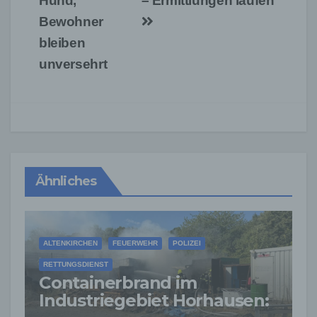
Hund,
– Ermittlungen laufen
Bewohner
bleiben
unversehrt
Ähnliches
ALTENKIRCHEN
FEUERWEHR
POLIZEI
RETTUNGSDIENST
Containerbrand im
Industriegebiet Horhausen: