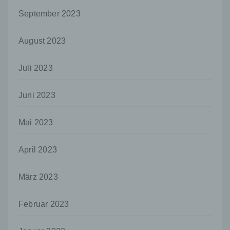
i) Empfänger
September 2023
Empfänger ist eine natürliche oder juristische
Person, Behörde, Einrichtung oder andere
Stelle, der personenbezogene Daten
August 2023
offengelegt werden, unabhängig davon, ob
es sich bei ihr um einen Dritten handelt oder
nicht. Behörden, die im Rahmen eines
Juli 2023
bestimmten Untersuchungsauftrags nach
dem Unionsrecht oder dem Recht der
Juni 2023
Mitgliedstaaten möglicherweise
personenbezogene Daten erhalten, gelten
jedoch nicht als Empfänger.
Mai 2023
j) Dritter
April 2023
Dritter ist eine natürliche oder juristische
Person, Behörde, Einrichtung oder andere
Stelle außer der betroffenen Person, dem
März 2023
Verantwortlichen, dem Auftragsverarbeiter
und den Personen, die unter der
unmittelbaren Verantwortung des
Februar 2023
Verantwortlichen oder des
Auftragsverarbeiters befugt sind, die