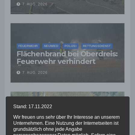
Feuerwehr verhindert
7. AUG. 2026
weitere Ausbreitung
FEUERWEHR
NEUWIED
POLIZEI
RETTUNGSDIENST
Flächenbrand bei Oberdreis:
Feuerwehr verhindert
Übergreifen auf Waldgebiet
7. AUG. 2026
Stand: 17.11.2022
FEUERWEHR
NEUWIED
POLIZEI
Wir freuen uns sehr über Ihr Interesse an unserem
Waldbrand bei Leutesdorf
Unternehmen. Eine Nutzung der Internetseiten ist
schnell gelöscht –
grundsätzlich ohne jede Angabe
personenbezogener Daten möglich. Sofern eine