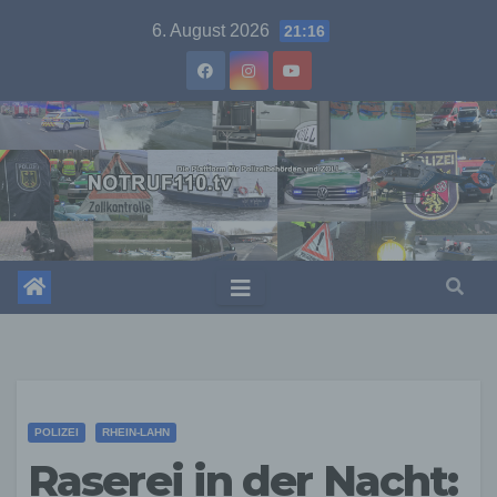
Skip
6. August 2026
21:16
to
content
POLIZEI
RHEIN-LAHN
Raserei in der Nacht: