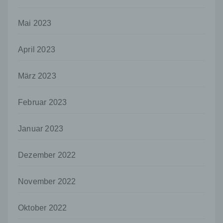
Stelle, der personenbezogene Daten
offengelegt werden, unabhängig davon, ob
es sich bei ihr um einen Dritten handelt oder
Mai 2023
nicht. Behörden, die im Rahmen eines
bestimmten Untersuchungsauftrags nach
April 2023
dem Unionsrecht oder dem Recht der
Mitgliedstaaten möglicherweise
personenbezogene Daten erhalten, gelten
März 2023
jedoch nicht als Empfänger.
j) Dritter
Februar 2023
Dritter ist eine natürliche oder juristische
Person, Behörde, Einrichtung oder andere
Januar 2023
Stelle außer der betroffenen Person, dem
Verantwortlichen, dem Auftragsverarbeiter
und den Personen, die unter der
Dezember 2022
unmittelbaren Verantwortung des
Verantwortlichen oder des
November 2022
Auftragsverarbeiters befugt sind, die
personenbezogenen Daten zu verarbeiten.
Oktober 2022
k) Einwilligung