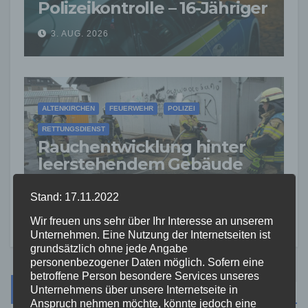
Polizeikontrolle – 16-Jähriger
nach Verfolgung gestoppt
3. AUG. 2026
ALTENKIRCHEN
FEUERWEHR
POLIZEI
RETTUNGSDIENST
Rauchentwicklung hinter
leerstehendem Gebäude
sorgt für Feuerwehreinsatz
2. AUG. 2026
Stand: 17.11.2022
Wir freuen uns sehr über Ihr Interesse an unserem
Unternehmen. Eine Nutzung der Internetseiten ist
grundsätzlich ohne jede Angabe
personenbezogener Daten möglich. Sofern eine
betroffene Person besondere Services unseres
Suche
Unternehmens über unsere Internetseite in
Anspruch nehmen möchte, könnte jedoch eine