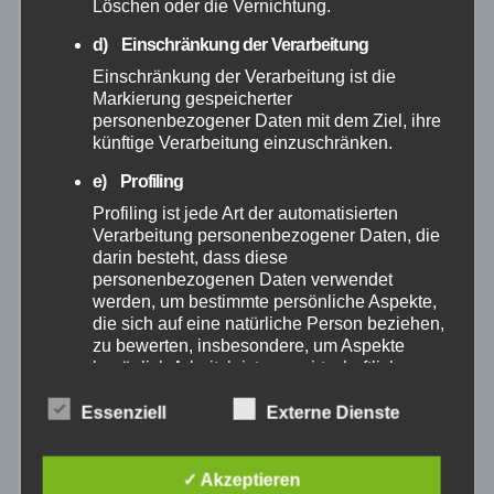
Löschen oder die Vernichtung.
Juli 2025
d) Einschränkung der Verarbeitung
Juni 2025
Einschränkung der Verarbeitung ist die
Markierung gespeicherter
personenbezogener Daten mit dem Ziel, ihre
Mai 2025
künftige Verarbeitung einzuschränken.
e) Profiling
April 2025
Profiling ist jede Art der automatisierten
Verarbeitung personenbezogener Daten, die
März 2025
darin besteht, dass diese
personenbezogenen Daten verwendet
werden, um bestimmte persönliche Aspekte,
Februar 2025
die sich auf eine natürliche Person beziehen,
zu bewerten, insbesondere, um Aspekte
Januar 2025
bezüglich Arbeitsleistung, wirtschaftlicher
Lage, Gesundheit, persönlicher Vorlieben,
Interessen, Zuverlässigkeit, Verhalten,
Essenziell
Externe Dienste
Dezember 2024
Aufenthaltsort oder Ortswechsel dieser
natürlichen Person zu analysieren oder
vorherzusagen.
✓ Akzeptieren
November 2024