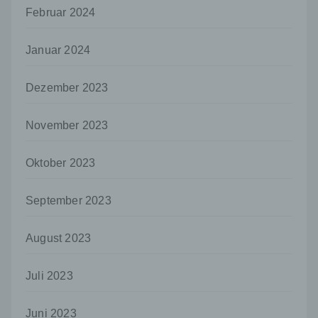
gemeinsam mit anderen über die Zwecke
Februar 2024
und Mittel der Verarbeitung von
personenbezogenen Daten entscheidet.
Sind die Zwecke und Mittel dieser
Januar 2024
Verarbeitung durch das Unionsrecht oder
das Recht der Mitgliedstaaten vorgegeben,
so kann der Verantwortliche
Dezember 2023
beziehungsweise können die bestimmten
Kriterien seiner Benennung nach dem
November 2023
Unionsrecht oder dem Recht der
Mitgliedstaaten vorgesehen werden.
Oktober 2023
h) Auftragsverarbeiter
Auftragsverarbeiter ist eine natürliche oder
September 2023
juristische Person, Behörde, Einrichtung
oder andere Stelle, die personenbezogene
Daten im Auftrag des Verantwortlichen
August 2023
verarbeitet.
i) Empfänger
Juli 2023
Empfänger ist eine natürliche oder juristische
Person, Behörde, Einrichtung oder andere
Juni 2023