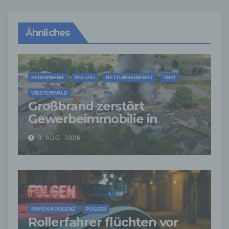
Ähnliches
FEUERWEHR
POLIZEI
RETTUNGSDIENST
THW
WESTERWALD
Großbrand zerstört
Gewerbeimmobilie in
Siershahn –
3. AUG. 2026
Millionenschaden
entstanden
MAYEN-KOBLENZ
POLIZEI
Rollerfahrer flüchten vor