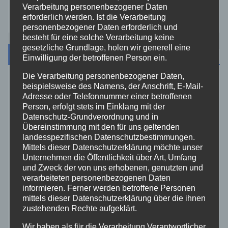
Verarbeitung personenbezogener Daten
erforderlich werden. Ist die Verarbeitung
personenbezogener Daten erforderlich und
besteht für eine solche Verarbeitung keine
gesetzliche Grundlage, holen wir generell eine
Kategorien
Einwilligung der betroffenen Person ein.
Die Verarbeitung personenbezogener Daten,
Aktuelles
beispielsweise des Namens, der Anschrift, E-Mail-
Adresse oder Telefonnummer einer betroffenen
Person, erfolgt stets im Einklang mit der
Allgemein
Datenschutz-Grundverordnung und in
Übereinstimmung mit den für uns geltenden
landesspezifischen Datenschutzbestimmungen.
Altenkirchen
Mittels dieser Datenschutzerklärung möchte unser
Unternehmen die Öffentlichkeit über Art, Umfang
Bundespolizei
und Zweck der von uns erhobenen, genutzten und
verarbeiteten personenbezogenen Daten
informieren. Ferner werden betroffene Personen
Feuerwehr
mittels dieser Datenschutzerklärung über die ihnen
zustehenden Rechte aufgeklärt.
Hilfsorganisationen
Wir haben als für die Verarbeitung Verantwortlicher