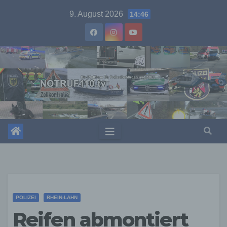
Skip
9. August 2026
14:46
to
content
POLIZEI
RHEIN-LAHN
Reifen abmontiert