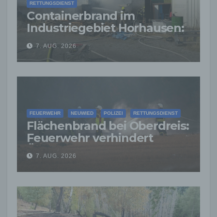
RETTUNGSDIENST
Containerbrand im
Industriegebiet Horhausen:
Feuerwehr verhindert
7. AUG. 2026
weitere Ausbreitung
FEUERWEHR
NEUWIED
POLIZEI
RETTUNGSDIENST
Flächenbrand bei Oberdreis:
Feuerwehr verhindert
Übergreifen auf Waldgebiet
7. AUG. 2026