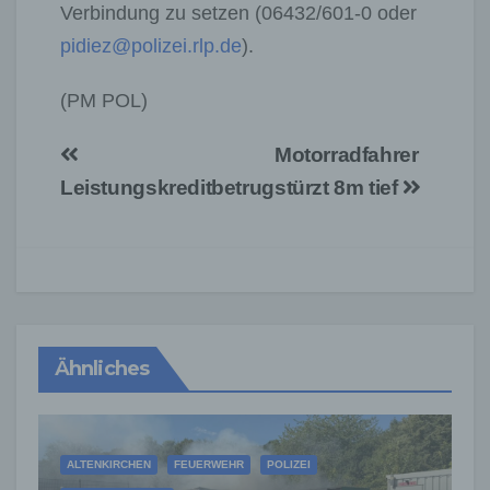
Verbindung zu setzen (06432/601-0 oder
pidiez@polizei.rlp.de
).
(PM POL)
Beitragsnavigation
Motorradfahrer
Leistungskreditbetrug
stürzt 8m tief
Ähnliches
ALTENKIRCHEN
FEUERWEHR
POLIZEI