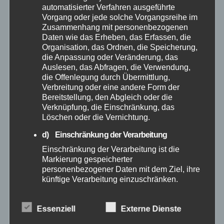
automatisierter Verfahren ausgeführte
Vorgang oder jede solche Vorgangsreihe im
März 2025
Zusammenhang mit personenbezogenen
Daten wie das Erheben, das Erfassen, die
Organisation, das Ordnen, die Speicherung,
Februar 2025
die Anpassung oder Veränderung, das
Auslesen, das Abfragen, die Verwendung,
die Offenlegung durch Übermittlung,
Januar 2025
Verbreitung oder eine andere Form der
Bereitstellung, den Abgleich oder die
Dezember 2024
Verknüpfung, die Einschränkung, das
Löschen oder die Vernichtung.
November 2024
d) Einschränkung der Verarbeitung
Einschränkung der Verarbeitung ist die
Oktober 2024
Markierung gespeicherter
personenbezogener Daten mit dem Ziel, ihre
künftige Verarbeitung einzuschränken.
September 2024
e) Profiling
Essenziell
Externe Dienste
August 2024
Profiling ist jede Art der automatisierten
Verarbeitung personenbezogener Daten, die