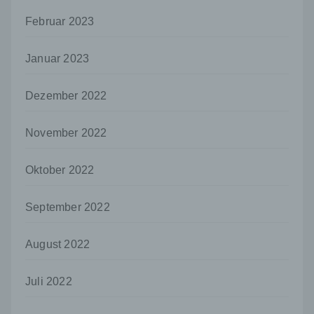
h) Auftragsverarbeiter
Februar 2023
Auftragsverarbeiter ist eine natürliche oder
juristische Person, Behörde, Einrichtung
Januar 2023
oder andere Stelle, die personenbezogene
Daten im Auftrag des Verantwortlichen
verarbeitet.
Dezember 2022
i) Empfänger
November 2022
Empfänger ist eine natürliche oder juristische
Person, Behörde, Einrichtung oder andere
Stelle, der personenbezogene Daten
Oktober 2022
offengelegt werden, unabhängig davon, ob
es sich bei ihr um einen Dritten handelt oder
nicht. Behörden, die im Rahmen eines
September 2022
bestimmten Untersuchungsauftrags nach
dem Unionsrecht oder dem Recht der
August 2022
Mitgliedstaaten möglicherweise
personenbezogene Daten erhalten, gelten
jedoch nicht als Empfänger.
Juli 2022
j) Dritter