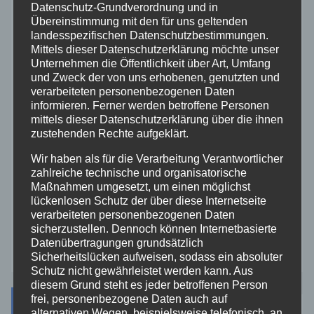
Datenschutz-Grundverordnung und in
Rettungsdienst
Übereinstimmung mit den für uns geltenden
landesspezifischen Datenschutzbestimmungen.
Mittels dieser Datenschutzerklärung möchte unser
Rhein-Lahn
Unternehmen die Öffentlichkeit über Art, Umfang
und Zweck der von uns erhobenen, genutzten und
THW
verarbeiteten personenbezogenen Daten
informieren. Ferner werden betroffene Personen
mittels dieser Datenschutzerklärung über die ihnen
Veranstaltungen
zustehenden Rechte aufgeklärt.
Wir haben als für die Verarbeitung Verantwortlicher
Video
zahlreiche technische und organisatorische
Maßnahmen umgesetzt, um einen möglichst
lückenlosen Schutz der über diese Internetseite
Westerwald
verarbeiteten personenbezogenen Daten
sicherzustellen. Dennoch können Internetbasierte
Zoll
Datenübertragungen grundsätzlich
Sicherheitslücken aufweisen, sodass ein absoluter
Schutz nicht gewährleistet werden kann. Aus
diesem Grund steht es jeder betroffenen Person
frei, personenbezogene Daten auch auf
Archiv
alternativen Wegen, beispielsweise telefonisch, an