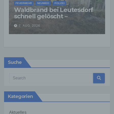
FEUERWEHR
NEUWIED
POLIZEI
Waldbrand bei Leutesdorf
schnell gelöscht –
Feuerwehr warnt vor
7. AUG. 2026
erhöhter Brandgefahr
Suche
Kategorien
Aktuelles