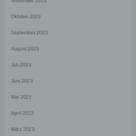
November 2023
Maßnahmen unterliegen, die gewährleisten,
dass die personenbezogenen Daten nicht
einer identifizierten oder identifizierbaren
Oktober 2023
natürlichen Person zugewiesen werden.
g) Verantwortlicher oder für die Verarbeitung
September 2023
Verantwortlicher
Verantwortlicher oder für die Verarbeitung
August 2023
Verantwortlicher ist die natürliche oder
juristische Person, Behörde, Einrichtung
oder andere Stelle, die allein oder
Juli 2023
gemeinsam mit anderen über die Zwecke
und Mittel der Verarbeitung von
Juni 2023
personenbezogenen Daten entscheidet.
Sind die Zwecke und Mittel dieser
Verarbeitung durch das Unionsrecht oder
Mai 2023
das Recht der Mitgliedstaaten vorgegeben,
so kann der Verantwortliche
April 2023
beziehungsweise können die bestimmten
Kriterien seiner Benennung nach dem
Unionsrecht oder dem Recht der
März 2023
Mitgliedstaaten vorgesehen werden.