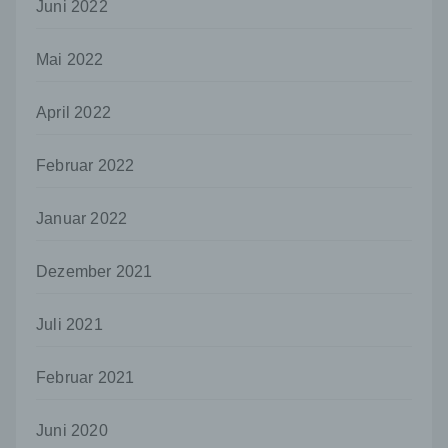
Juni 2022
Dritter ist eine natürliche oder juristische
Person, Behörde, Einrichtung oder andere
Stelle außer der betroffenen Person, dem
Mai 2022
Verantwortlichen, dem Auftragsverarbeiter
und den Personen, die unter der
unmittelbaren Verantwortung des
April 2022
Verantwortlichen oder des
Auftragsverarbeiters befugt sind, die
Februar 2022
personenbezogenen Daten zu verarbeiten.
k) Einwilligung
Januar 2022
Einwilligung ist jede von der betroffenen
Person freiwillig für den bestimmten Fall in
Dezember 2021
informierter Weise und unmissverständlich
abgegebene Willensbekundung in Form
einer Erklärung oder einer sonstigen
Juli 2021
eindeutigen bestätigenden Handlung, mit der
die betroffene Person zu verstehen gibt, dass
sie mit der Verarbeitung der sie betreffenden
Februar 2021
personenbezogenen Daten einverstanden
ist.
Juni 2020
Name und Anschrift des für die Verarbeitung