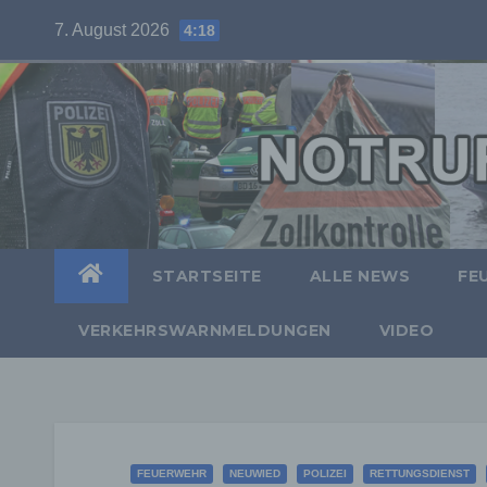
Skip
7. August 2026
4:18
to
content
STARTSEITE
ALLE NEWS
FE
VERKEHRSWARNMELDUNGEN
VIDEO
FEUERWEHR
NEUWIED
POLIZEI
RETTUNGSDIENST