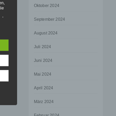
en,
Oktober 2024
die
oder
September 2024
tung.
August 2024
er
Juli 2024
ung
Juni 2024
Mai 2024
hen,
April 2024
ng,
essen,
März 2024
ser
Februar 2024