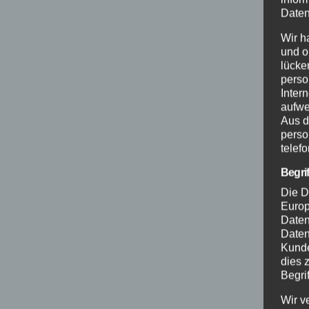
Daten
Wir h
und o
lücke
perso
Inter
aufwe
Aus d
perso
telef
Begri
Die D
Europ
Daten
Daten
Kunde
dies 
Begrif
Wir v