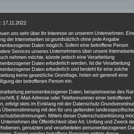
: 17.11.2022
reuen uns sehr über Ihr Interesse an unserem Unternehmen. Ein
ng der Internetseiten ist grundsätzlich ohne jede Angabe
nenbezogener Daten möglich. Sofern eine betroffene Person
ALTENKIRCHEN
FEUERWEHR
dere Services unseres Unternehmens über unsere Internetseite
OBLENZ
POLIZEI
POLIZEI
RETTUNGSDIENST
uch nehmen möchte, könnte jedoch eine Verarbeitung
erfahrer
Rauchentwickl
nenbezogener Daten erforderlich werden. Ist die Verarbeitung
nenbezogener Daten erforderlich und besteht für eine solche
hten vor
hinter
beitung keine gesetzliche Grundlage, holen wir generell eine
zeikontrolle –
leerstehendem
lligung der betroffenen Person ein.
UG. 2026
2. AUG. 2026
ähriger nach
Gebäude sorgt f
erarbeitung personenbezogener Daten, beispielsweise des Na
folgung
Feuerwehreinsa
nschrift, E-Mail-Adresse oder Telefonnummer einer betroffenen
toppt
n, erfolgt stets im Einklang mit der Datenschutz-Grundverordnu
n Übereinstimmung mit den für uns geltenden landesspezifisch
schutzbestimmungen. Mittels dieser Datenschutzerklärung mö
 Unternehmen die Öffentlichkeit über Art, Umfang und Zweck de
rhobenen, genutzten und verarbeiteten personenbezogenen Da
mieren. Ferner werden betroffene Personen mittels dieser