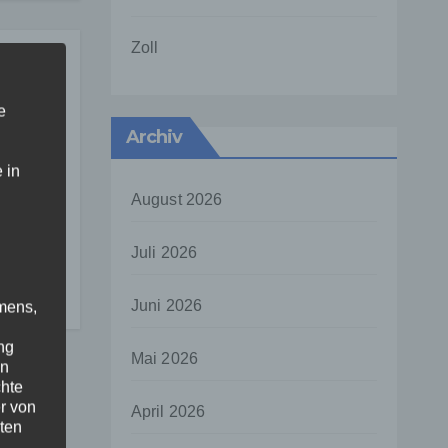
Zoll
e
Archiv
 in
August 2026
ung
Juli 2026
ür
Juni 2026
mens,
tz
ng
Mai 2026
en
chte
r von
April 2026
ten