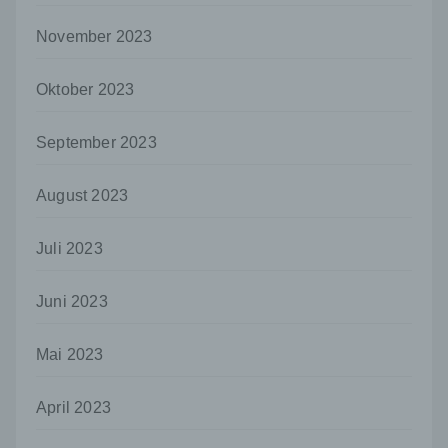
Sind die Zwecke und Mittel dieser
Verarbeitung durch das Unionsrecht oder
November 2023
das Recht der Mitgliedstaaten vorgegeben,
so kann der Verantwortliche
Oktober 2023
beziehungsweise können die bestimmten
Kriterien seiner Benennung nach dem
Unionsrecht oder dem Recht der
September 2023
Mitgliedstaaten vorgesehen werden.
h) Auftragsverarbeiter
August 2023
Auftragsverarbeiter ist eine natürliche oder
juristische Person, Behörde, Einrichtung
Juli 2023
oder andere Stelle, die personenbezogene
Daten im Auftrag des Verantwortlichen
verarbeitet.
Juni 2023
i) Empfänger
Mai 2023
Empfänger ist eine natürliche oder juristische
Person, Behörde, Einrichtung oder andere
Stelle, der personenbezogene Daten
April 2023
offengelegt werden, unabhängig davon, ob
es sich bei ihr um einen Dritten handelt oder