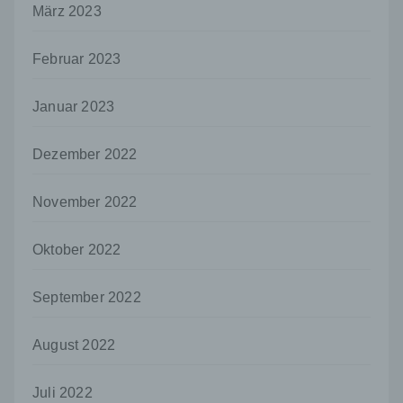
März 2023
nicht. Behörden, die im Rahmen eines
bestimmten Untersuchungsauftrags nach
dem Unionsrecht oder dem Recht der
Februar 2023
Mitgliedstaaten möglicherweise
personenbezogene Daten erhalten, gelten
jedoch nicht als Empfänger.
Januar 2023
j) Dritter
Dezember 2022
Dritter ist eine natürliche oder juristische
Person, Behörde, Einrichtung oder andere
Stelle außer der betroffenen Person, dem
November 2022
Verantwortlichen, dem Auftragsverarbeiter
und den Personen, die unter der
Oktober 2022
unmittelbaren Verantwortung des
Verantwortlichen oder des
Auftragsverarbeiters befugt sind, die
September 2022
personenbezogenen Daten zu verarbeiten.
k) Einwilligung
August 2022
Einwilligung ist jede von der betroffenen
Person freiwillig für den bestimmten Fall in
Juli 2022
informierter Weise und unmissverständlich