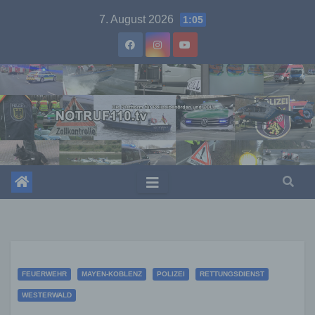
Skip
7. August 2026
1:05
to
content
FEUERWEHR
MAYEN-KOBLENZ
POLIZEI
RETTUNGSDIENST
WESTERWALD