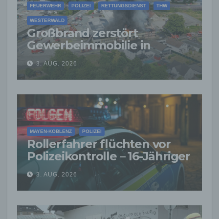
FEUERWEHR
POLIZEI
RETTUNGSDIENST
THW
WESTERWALD
Großbrand zerstört
Gewerbeimmobilie in
Siershahn –
3. AUG. 2026
Millionenschaden
entstanden
MAYEN-KOBLENZ
POLIZEI
Rollerfahrer flüchten vor
Polizeikontrolle – 16-Jähriger
nach Verfolgung gestoppt
3. AUG. 2026