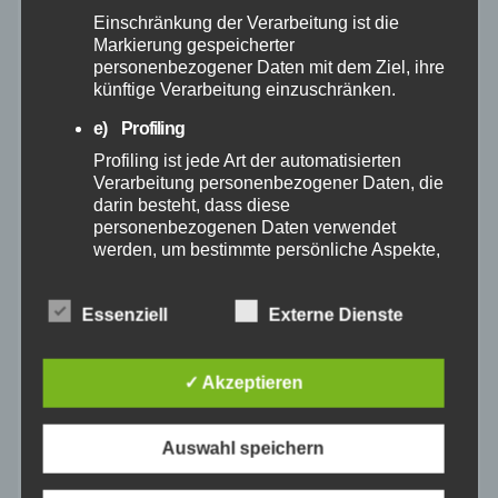
Einschränkung der Verarbeitung ist die
April 2025
Markierung gespeicherter
personenbezogener Daten mit dem Ziel, ihre
künftige Verarbeitung einzuschränken.
März 2025
e) Profiling
Februar 2025
Profiling ist jede Art der automatisierten
Verarbeitung personenbezogener Daten, die
darin besteht, dass diese
Januar 2025
personenbezogenen Daten verwendet
werden, um bestimmte persönliche Aspekte,
Dezember 2024
die sich auf eine natürliche Person beziehen,
zu bewerten, insbesondere, um Aspekte
Essenziell
Externe Dienste
bezüglich Arbeitsleistung, wirtschaftlicher
November 2024
Lage, Gesundheit, persönlicher Vorlieben,
Interessen, Zuverlässigkeit, Verhalten,
Aufenthaltsort oder Ortswechsel dieser
✓ Akzeptieren
Oktober 2024
natürlichen Person zu analysieren oder
vorherzusagen.
September 2024
Auswahl speichern
f) Pseudonymisierung
Pseudonymisierung ist die Verarbeitung