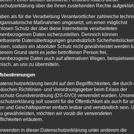
schutzerklärung über die ihnen zustehenden Rechte aufgeklärt
aben als für die Verarbeitung Verantwortlicher zahlreiche techn
EHR
NEUWIED
POLIZEI
rganisatorische Maßnahmen umgesetzt, um einen möglichst
nlosen Schutz der über diese Internetseite verarbeiteten
SDIENST
FEUERWEHR
NEUWIED
POLIZE
nenbezogenen Daten sicherzustellen. Dennoch können
henbrand bei
Waldbrand bei
netbasierte Datenübertragungen grundsätzlich Sicherheitslücke
dreis:
Leutesdorf schn
isen, sodass ein absoluter Schutz nicht gewährleistet werden k
erwehr
gelöscht –
iesem Grund steht es jeder betroffenen Person frei,
UG. 2026
7. AUG. 2026
indert
Feuerwehr warn
nenbezogene Daten auch auf alternativen Wegen, beispielswe
onisch, an uns zu übermitteln.
greifen auf
vor erhöhter
dgebiet
Brandgefahr
ffsbestimmungen
atenschutzerklärung beruht auf den Begrifflichkeiten, die durch
äischen Richtlinien- und Verordnungsgeber beim Erlass der
schutz-Grundverordnung (DS-GVO) verwendet wurden. Unser
schutzerklärung soll sowohl für die Öffentlichkeit als auch für u
n und Geschäftspartner einfach lesbar und verständlich sein.
zu gewährleisten, möchten wir vorab die verwendeten
flichkeiten erläutern.
erwenden in dieser Datenschutzerklärung unter anderem die