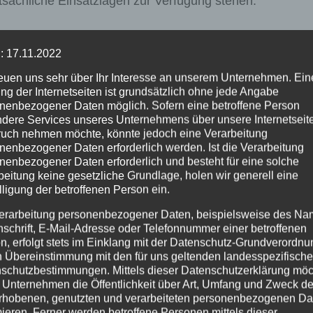
atsächliche Einsatzlagen zur Verfügung stehen.
ht sich strafbar.
: 17.11.2022
ttlungen wegen des Missbrauchs von Notrufen aufgenomm
reuen uns sehr über Ihr Interesse an unserem Unternehmen. Ein
pe von selbsternannten Umweltaktivisten aus
ng der Internetseiten ist grundsätzlich ohne jede Angabe
nenbezogener Daten möglich. Sofern eine betroffene Person
n dauern an.
dere Services unseres Unternehmens über unsere Internetseite
uch nehmen möchte, könnte jedoch eine Verarbeitung
nenbezogener Daten erforderlich werden. Ist die Verarbeitung
nenbezogener Daten erforderlich und besteht für eine solche
beitung keine gesetzliche Grundlage, holen wir generell eine
tecken
Verkehrsunfall mit mehreren Beteilig
lligung der betroffenen Person ein.
erarbeitung personenbezogener Daten, beispielsweise des Na
nschrift, E-Mail-Adresse oder Telefonnummer einer betroffenen
n, erfolgt stets im Einklang mit der Datenschutz-Grundverordnu
n Übereinstimmung mit den für uns geltenden landesspezifisch
schutzbestimmungen. Mittels dieser Datenschutzerklärung mö
 Unternehmen die Öffentlichkeit über Art, Umfang und Zweck de
rhobenen, genutzten und verarbeiteten personenbezogenen Da
mieren. Ferner werden betroffene Personen mittels dieser