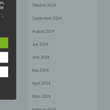
en,
Oktober 2024
die
oder
September 2024
tung.
August 2024
er
Juli 2024
ung
Juni 2024
Mai 2024
hen,
April 2024
ng,
essen,
März 2024
ser
Februar 2024