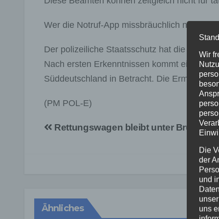
Diese Beamten können zeitgleich nicht für t
Wer die Notruf-App missbräuchlich nutzt, mac
Stand
Der polizeiliche Staatsschutz hat die Ermi
Wir f
Nach ersten Erkenntnissen kommt eine Grup
Nutzu
perso
Süddeutschland in Betracht. Die Ermittlunge
beson
Anspr
(PM POL-E)
perso
perso
Verar
Beitragsnavigation
Rettungswagen bleibt unter Brücke s
Einwi
Die V
der A
Perso
und i
Daten
unser
Ähnliches
uns e
infor