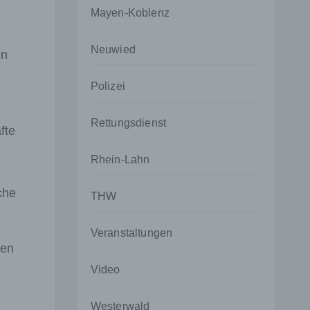
Mayen-Koblenz
Neuwied
en
Polizei
Rettungsdienst
fte
Rhein-Lahn
che
THW
Veranstaltungen
zen
Video
Westerwald