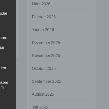
März 2026
.
ische
Februar 2026
I
Januar 2026
n
ell
ann.
Dezember 2025
t
ise
November 2025
 den
Oktober 2025
e
September 2025
nsere
 Um
August 2025
Juli 2025