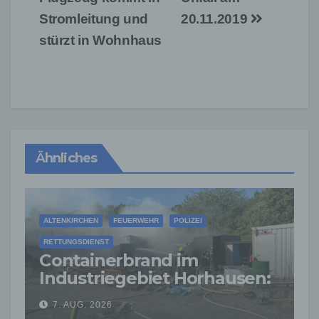
Stromleitung und
20.11.2019
stürzt in Wohnhaus
Ähnliches
ALTENKIRCHEN
FEUERWEHR
POLIZEI
RETTUNGSDIENST
Containerbrand im
Industriegebiet Horhausen:
Feuerwehr verhindert
7. AUG. 2026
weitere Ausbreitung