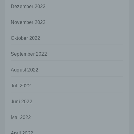
dem Unionsrecht oder dem Recht der
Mitgliedstaaten möglicherweise
Dezember 2022
personenbezogene Daten erhalten, gelten
jedoch nicht als Empfänger.
November 2022
j) Dritter
Dritter ist eine natürliche oder juristische
Oktober 2022
Person, Behörde, Einrichtung oder andere
Stelle außer der betroffenen Person, dem
September 2022
Verantwortlichen, dem Auftragsverarbeiter
und den Personen, die unter der
unmittelbaren Verantwortung des
August 2022
Verantwortlichen oder des
Auftragsverarbeiters befugt sind, die
personenbezogenen Daten zu verarbeiten.
Juli 2022
k) Einwilligung
Juni 2022
Einwilligung ist jede von der betroffenen
Person freiwillig für den bestimmten Fall in
informierter Weise und unmissverständlich
Mai 2022
abgegebene Willensbekundung in Form
einer Erklärung oder einer sonstigen
April 2022