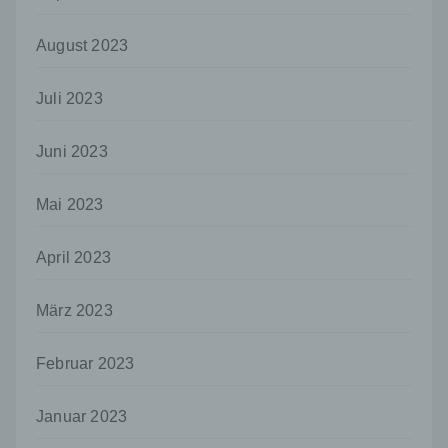
das Recht der Mitgliedstaaten vorgegeben,
so kann der Verantwortliche
beziehungsweise können die bestimmten
August 2023
Kriterien seiner Benennung nach dem
Unionsrecht oder dem Recht der
Juli 2023
Mitgliedstaaten vorgesehen werden.
h) Auftragsverarbeiter
Juni 2023
Auftragsverarbeiter ist eine natürliche oder
juristische Person, Behörde, Einrichtung
Mai 2023
oder andere Stelle, die personenbezogene
Daten im Auftrag des Verantwortlichen
verarbeitet.
April 2023
i) Empfänger
Empfänger ist eine natürliche oder juristische
März 2023
Person, Behörde, Einrichtung oder andere
Stelle, der personenbezogene Daten
Februar 2023
offengelegt werden, unabhängig davon, ob
es sich bei ihr um einen Dritten handelt oder
nicht. Behörden, die im Rahmen eines
Januar 2023
bestimmten Untersuchungsauftrags nach