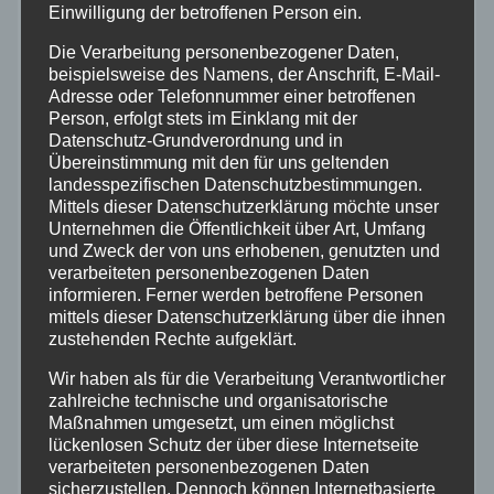
Einwilligung der betroffenen Person ein.
Bundespolizei
Die Verarbeitung personenbezogener Daten,
beispielsweise des Namens, der Anschrift, E-Mail-
Adresse oder Telefonnummer einer betroffenen
Feuerwehr
Person, erfolgt stets im Einklang mit der
Datenschutz-Grundverordnung und in
Hilfsorganisationen
Übereinstimmung mit den für uns geltenden
landesspezifischen Datenschutzbestimmungen.
Mittels dieser Datenschutzerklärung möchte unser
Mayen-Koblenz
Unternehmen die Öffentlichkeit über Art, Umfang
und Zweck der von uns erhobenen, genutzten und
verarbeiteten personenbezogenen Daten
Neuwied
informieren. Ferner werden betroffene Personen
mittels dieser Datenschutzerklärung über die ihnen
Polizei
zustehenden Rechte aufgeklärt.
Wir haben als für die Verarbeitung Verantwortlicher
Rettungsdienst
zahlreiche technische und organisatorische
Maßnahmen umgesetzt, um einen möglichst
lückenlosen Schutz der über diese Internetseite
Rhein-Lahn
verarbeiteten personenbezogenen Daten
sicherzustellen. Dennoch können Internetbasierte