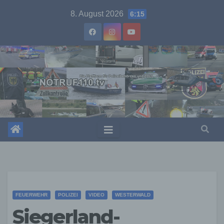
Skip
8. August 2026
6:15
to
content
FEUERWEHR
POLIZEI
VIDEO
WESTERWALD
Siegerland-