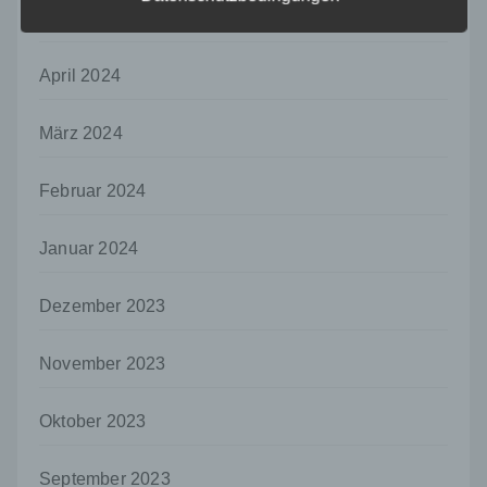
ohne Hinzuziehung zusätzlicher
Mai 2024
Informationen nicht mehr einer spezifischen
betroffenen Person zugeordnet werden
können, sofern diese zusätzlichen
April 2024
Informationen gesondert aufbewahrt werden
und technischen und organisatorischen
März 2024
Maßnahmen unterliegen, die gewährleisten,
dass die personenbezogenen Daten nicht
einer identifizierten oder identifizierbaren
Februar 2024
natürlichen Person zugewiesen werden.
g) Verantwortlicher oder für die Verarbeitung
Januar 2024
Verantwortlicher
Verantwortlicher oder für die Verarbeitung
Dezember 2023
Verantwortlicher ist die natürliche oder
juristische Person, Behörde, Einrichtung
oder andere Stelle, die allein oder
November 2023
gemeinsam mit anderen über die Zwecke
und Mittel der Verarbeitung von
Oktober 2023
personenbezogenen Daten entscheidet.
Sind die Zwecke und Mittel dieser
Verarbeitung durch das Unionsrecht oder
September 2023