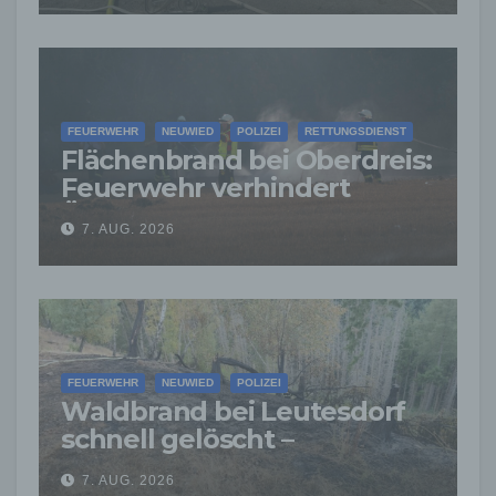
FEUERWEHR
NEUWIED
POLIZEI
RETTUNGSDIENST
Flächenbrand bei Oberdreis:
Feuerwehr verhindert
Übergreifen auf Waldgebiet
7. AUG. 2026
FEUERWEHR
NEUWIED
POLIZEI
Waldbrand bei Leutesdorf
schnell gelöscht –
Feuerwehr warnt vor
7. AUG. 2026
erhöhter Brandgefahr