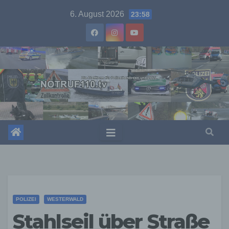
Skip
6. August 2026
23:58
to
content
POLIZEI
WESTERWALD
Stahlseil über Straße