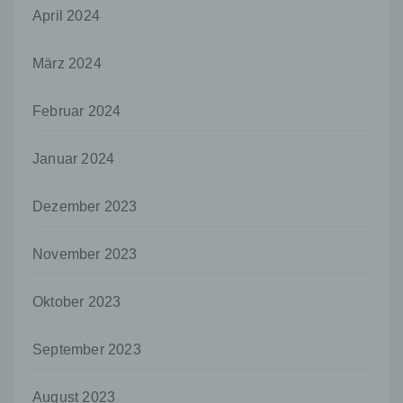
Informationen nicht mehr einer spezifischen
April 2024
betroffenen Person zugeordnet werden
können, sofern diese zusätzlichen
Informationen gesondert aufbewahrt werden
März 2024
und technischen und organisatorischen
Maßnahmen unterliegen, die gewährleisten,
Februar 2024
dass die personenbezogenen Daten nicht
einer identifizierten oder identifizierbaren
natürlichen Person zugewiesen werden.
Januar 2024
g) Verantwortlicher oder für die Verarbeitung
Verantwortlicher
Dezember 2023
Verantwortlicher oder für die Verarbeitung
Verantwortlicher ist die natürliche oder
November 2023
juristische Person, Behörde, Einrichtung
oder andere Stelle, die allein oder
gemeinsam mit anderen über die Zwecke
Oktober 2023
und Mittel der Verarbeitung von
personenbezogenen Daten entscheidet.
September 2023
Sind die Zwecke und Mittel dieser
Verarbeitung durch das Unionsrecht oder
das Recht der Mitgliedstaaten vorgegeben,
August 2023