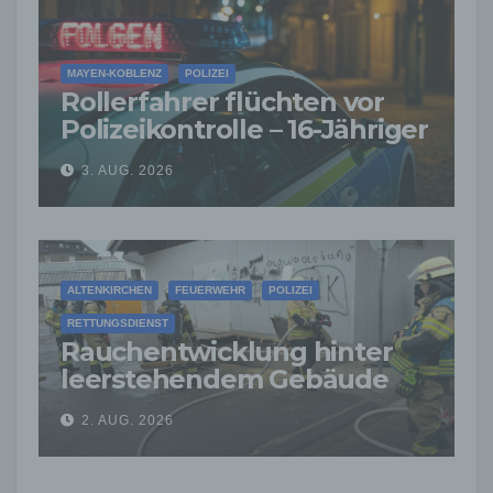
MAYEN-KOBLENZ
POLIZEI
Rollerfahrer flüchten vor
Polizeikontrolle – 16-Jähriger
nach Verfolgung gestoppt
3. AUG. 2026
ALTENKIRCHEN
FEUERWEHR
POLIZEI
RETTUNGSDIENST
Rauchentwicklung hinter
leerstehendem Gebäude
sorgt für Feuerwehreinsatz
2. AUG. 2026