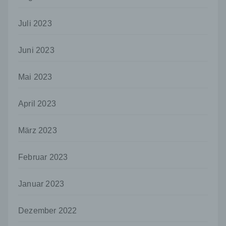
so kann der Verantwortliche
beziehungsweise können die bestimmten
Kriterien seiner Benennung nach dem
Juli 2023
Unionsrecht oder dem Recht der
Mitgliedstaaten vorgesehen werden.
Juni 2023
h) Auftragsverarbeiter
Auftragsverarbeiter ist eine natürliche oder
Mai 2023
juristische Person, Behörde, Einrichtung
oder andere Stelle, die personenbezogene
April 2023
Daten im Auftrag des Verantwortlichen
verarbeitet.
März 2023
i) Empfänger
Empfänger ist eine natürliche oder juristische
Person, Behörde, Einrichtung oder andere
Februar 2023
Stelle, der personenbezogene Daten
offengelegt werden, unabhängig davon, ob
Januar 2023
es sich bei ihr um einen Dritten handelt oder
nicht. Behörden, die im Rahmen eines
bestimmten Untersuchungsauftrags nach
Dezember 2022
dem Unionsrecht oder dem Recht der