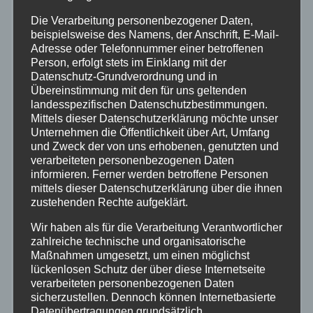
Die Verarbeitung personenbezogener Daten,
Feuerwehr
beispielsweise des Namens, der Anschrift, E-Mail-
Adresse oder Telefonnummer einer betroffenen
Person, erfolgt stets im Einklang mit der
Hilfsorganisationen
Datenschutz-Grundverordnung und in
Übereinstimmung mit den für uns geltenden
Mayen-Koblenz
landesspezifischen Datenschutzbestimmungen.
Mittels dieser Datenschutzerklärung möchte unser
Unternehmen die Öffentlichkeit über Art, Umfang
Neuwied
und Zweck der von uns erhobenen, genutzten und
verarbeiteten personenbezogenen Daten
informieren. Ferner werden betroffene Personen
Polizei
mittels dieser Datenschutzerklärung über die ihnen
zustehenden Rechte aufgeklärt.
Rettungsdienst
Wir haben als für die Verarbeitung Verantwortlicher
zahlreiche technische und organisatorische
Rhein-Lahn
Maßnahmen umgesetzt, um einen möglichst
lückenlosen Schutz der über diese Internetseite
verarbeiteten personenbezogenen Daten
THW
sicherzustellen. Dennoch können Internetbasierte
Datenübertragungen grundsätzlich