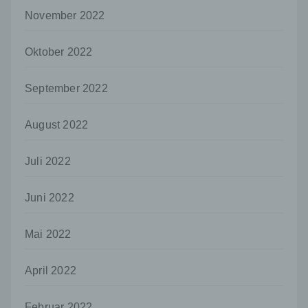
Mitgliedstaaten möglicherweise
November 2022
personenbezogene Daten erhalten, gelten
jedoch nicht als Empfänger.
Oktober 2022
j) Dritter
Dritter ist eine natürliche oder juristische
Person, Behörde, Einrichtung oder andere
September 2022
Stelle außer der betroffenen Person, dem
Verantwortlichen, dem Auftragsverarbeiter
August 2022
und den Personen, die unter der
unmittelbaren Verantwortung des
Verantwortlichen oder des
Juli 2022
Auftragsverarbeiters befugt sind, die
personenbezogenen Daten zu verarbeiten.
Juni 2022
k) Einwilligung
Einwilligung ist jede von der betroffenen
Mai 2022
Person freiwillig für den bestimmten Fall in
informierter Weise und unmissverständlich
abgegebene Willensbekundung in Form
April 2022
einer Erklärung oder einer sonstigen
eindeutigen bestätigenden Handlung, mit der
Februar 2022