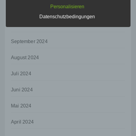
natürlichen Person zugewiesen werden.
Personalisieren
November 2024
g) Verantwortlicher oder für die Verarbeitung
Datenschutzbedingungen
Verantwortlicher
Oktober 2024
Verantwortlicher oder für die Verarbeitung
Verantwortlicher ist die natürliche oder
juristische Person, Behörde, Einrichtung
September 2024
oder andere Stelle, die allein oder
gemeinsam mit anderen über die Zwecke
August 2024
und Mittel der Verarbeitung von
personenbezogenen Daten entscheidet.
Sind die Zwecke und Mittel dieser
Juli 2024
Verarbeitung durch das Unionsrecht oder
das Recht der Mitgliedstaaten vorgegeben,
so kann der Verantwortliche
Juni 2024
beziehungsweise können die bestimmten
Kriterien seiner Benennung nach dem
Mai 2024
Unionsrecht oder dem Recht der
Mitgliedstaaten vorgesehen werden.
April 2024
h) Auftragsverarbeiter
Auftragsverarbeiter ist eine natürliche oder