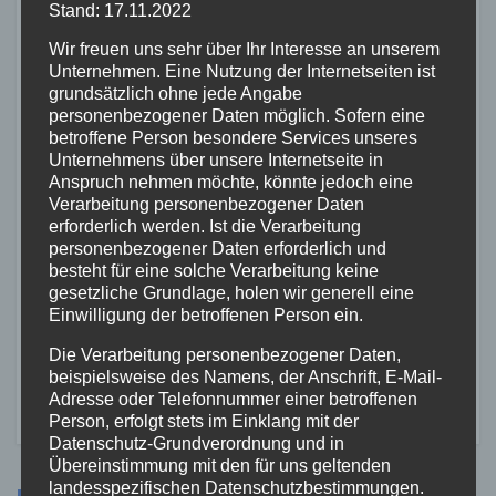
FEUERWEHR
NEUWIED
POLIZEI
RETTUNGSDIENST
Stand: 17.11.2022
Flächenbrand bei Oberdreis:
Wir freuen uns sehr über Ihr Interesse an unserem
Feuerwehr verhindert
Unternehmen. Eine Nutzung der Internetseiten ist
Übergreifen auf Waldgebiet
grundsätzlich ohne jede Angabe
7. AUG. 2026
personenbezogener Daten möglich. Sofern eine
betroffene Person besondere Services unseres
Unternehmens über unsere Internetseite in
Anspruch nehmen möchte, könnte jedoch eine
Verarbeitung personenbezogener Daten
erforderlich werden. Ist die Verarbeitung
personenbezogener Daten erforderlich und
FEUERWEHR
NEUWIED
POLIZEI
besteht für eine solche Verarbeitung keine
Waldbrand bei Leutesdorf
gesetzliche Grundlage, holen wir generell eine
schnell gelöscht –
Einwilligung der betroffenen Person ein.
Feuerwehr warnt vor
7. AUG. 2026
Die Verarbeitung personenbezogener Daten,
erhöhter Brandgefahr
beispielsweise des Namens, der Anschrift, E-Mail-
Adresse oder Telefonnummer einer betroffenen
Person, erfolgt stets im Einklang mit der
Datenschutz-Grundverordnung und in
Übereinstimmung mit den für uns geltenden
landesspezifischen Datenschutzbestimmungen.