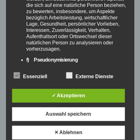
August 2025
die sich auf eine natürliche Person beziehen,
zu bewerten, insbesondere, um Aspekte
Juli 2025
bezüglich Arbeitsleistung, wirtschaftlicher
Lage, Gesundheit, persönlicher Vorlieben,
Interessen, Zuverlässigkeit, Verhalten,
Juni 2025
Aufenthaltsort oder Ortswechsel dieser
natürlichen Person zu analysieren oder
vorherzusagen.
Mai 2025
f) Pseudonymisierung
April 2025
Pseudonymisierung ist die Verarbeitung
personenbezogener Daten in einer Weise,
Essenziell
Externe Dienste
auf welche die personenbezogenen Daten
März 2025
ohne Hinzuziehung zusätzlicher
Informationen nicht mehr einer spezifischen
✓ Akzeptieren
Februar 2025
betroffenen Person zugeordnet werden
können, sofern diese zusätzlichen
Informationen gesondert aufbewahrt werden
Auswahl speichern
Januar 2025
und technischen und organisatorischen
Maßnahmen unterliegen, die gewährleisten,
dass die personenbezogenen Daten nicht
✕ Ablehnen
Dezember 2024
einer identifizierten oder identifizierbaren