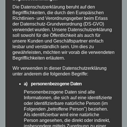
Die Datenschutzerklärung beruht auf den
Hilfsorganisationen
Begrifflichkeiten, die durch den Europäischen
Richtlinien- und Verordnungsgeber beim Erlass
Mayen-Koblenz
der Datenschutz-Grundverordnung (DS-GVO)
verwendet wurden. Unsere Datenschutzerklärung
soll sowohl für die Öffentlichkeit als auch für
Neuwied
unsere Kunden und Geschäftspartner einfach
lesbar und verständlich sein. Um dies zu
gewährleisten, möchten wir vorab die verwendeten
Polizei
Begrifflichkeiten erläutern.
Rettungsdienst
Wir verwenden in dieser Datenschutzerklärung
unter anderem die folgenden Begriffe:
Rhein-Lahn
a) personenbezogene Daten
Personenbezogene Daten sind alle
Informationen, die sich auf eine identifizierte
THW
oder identifizierbare natürliche Person (im
Folgenden „betroffene Person") beziehen.
Veranstaltungen
Als identifizierbar wird eine natürliche
Person angesehen, die direkt oder indirekt,
insbesondere mittels Zuordnung zu einer