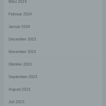
März 2024
juristische Person, Behörde, Einrichtung
oder andere Stelle, die personenbezogene
Daten im Auftrag des Verantwortlichen
Februar 2024
verarbeitet.
i) Empfänger
Januar 2024
Empfänger ist eine natürliche oder juristische
Person, Behörde, Einrichtung oder andere
Dezember 2023
Stelle, der personenbezogene Daten
offengelegt werden, unabhängig davon, ob
es sich bei ihr um einen Dritten handelt oder
November 2023
nicht. Behörden, die im Rahmen eines
bestimmten Untersuchungsauftrags nach
Oktober 2023
dem Unionsrecht oder dem Recht der
Mitgliedstaaten möglicherweise
personenbezogene Daten erhalten, gelten
September 2023
jedoch nicht als Empfänger.
j) Dritter
August 2023
Dritter ist eine natürliche oder juristische
Person, Behörde, Einrichtung oder andere
Juli 2023
Stelle außer der betroffenen Person, dem