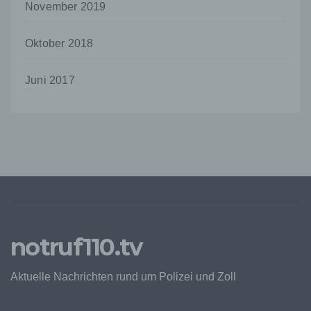
verhindern.
November 2019
Zahlreiche Internetseiten und Server verwenden
Cookies. Viele Cookies enthalten eine sogenannte
Oktober 2018
Cookie-ID. Eine Cookie-ID ist eine eindeutige
Kennung des Cookies. Sie besteht aus einer
Juni 2017
Zeichenfolge, durch welche Internetseiten und
Server dem konkreten Internetbrowser zugeordnet
werden können, in dem das Cookie gespeichert
wurde. Dies ermöglicht es den besuchten
Internetseiten und Servern, den individuellen
Browser der betroffenen Person von anderen
Internetbrowsern, die andere Cookies enthalten,
zu unterscheiden. Ein bestimmter Internetbrowser
kann über die eindeutige Cookie-ID wiedererkannt
und identifiziert werden.
Durch den Einsatz von Cookies kann den Nutzern
notruf110.tv
dieser Internetseite nutzerfreundlichere Services
bereitstellen, die ohne die Cookie-Setzung nicht
möglich wären.
Aktuelle Nachrichten rund um Polizei und Zoll
Mittels eines Cookies können die Informationen