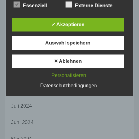
natürlichen Person zu analysieren oder
Essenziell
Externe Dienste
Januar 2025
vorherzusagen.
f) Pseudonymisierung
Dezember 2024
✓ Akzeptieren
Pseudonymisierung ist die Verarbeitung
personenbezogener Daten in einer Weise,
November 2024
auf welche die personenbezogenen Daten
Auswahl speichern
ohne Hinzuziehung zusätzlicher
Informationen nicht mehr einer spezifischen
Oktober 2024
✕ Ablehnen
betroffenen Person zugeordnet werden
können, sofern diese zusätzlichen
September 2024
Informationen gesondert aufbewahrt werden
Personalisieren
und technischen und organisatorischen
Datenschutzbedingungen
Maßnahmen unterliegen, die gewährleisten,
August 2024
dass die personenbezogenen Daten nicht
einer identifizierten oder identifizierbaren
natürlichen Person zugewiesen werden.
Juli 2024
g) Verantwortlicher oder für die Verarbeitung
Verantwortlicher
Juni 2024
Verantwortlicher oder für die Verarbeitung
Verantwortlicher ist die natürliche oder
Mai 2024