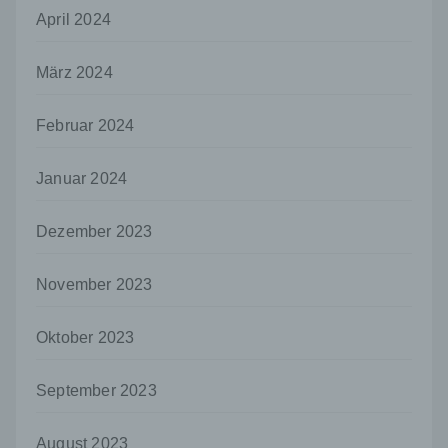
Informationen nicht mehr einer spezifischen
April 2024
betroffenen Person zugeordnet werden
können, sofern diese zusätzlichen
Informationen gesondert aufbewahrt werden
März 2024
und technischen und organisatorischen
Maßnahmen unterliegen, die gewährleisten,
Februar 2024
dass die personenbezogenen Daten nicht
einer identifizierten oder identifizierbaren
natürlichen Person zugewiesen werden.
Januar 2024
g) Verantwortlicher oder für die Verarbeitung
Verantwortlicher
Dezember 2023
Verantwortlicher oder für die Verarbeitung
Verantwortlicher ist die natürliche oder
November 2023
juristische Person, Behörde, Einrichtung
oder andere Stelle, die allein oder
gemeinsam mit anderen über die Zwecke
Oktober 2023
und Mittel der Verarbeitung von
personenbezogenen Daten entscheidet.
September 2023
Sind die Zwecke und Mittel dieser
Verarbeitung durch das Unionsrecht oder
das Recht der Mitgliedstaaten vorgegeben,
August 2023