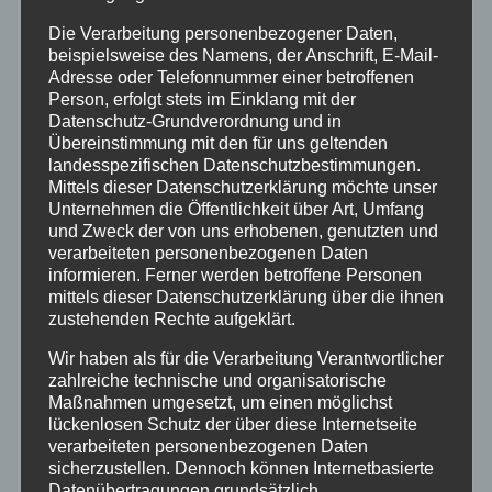
Die Verarbeitung personenbezogener Daten,
Feuerwehr
beispielsweise des Namens, der Anschrift, E-Mail-
Adresse oder Telefonnummer einer betroffenen
Person, erfolgt stets im Einklang mit der
Hilfsorganisationen
Datenschutz-Grundverordnung und in
Übereinstimmung mit den für uns geltenden
Mayen-Koblenz
landesspezifischen Datenschutzbestimmungen.
Mittels dieser Datenschutzerklärung möchte unser
Unternehmen die Öffentlichkeit über Art, Umfang
Neuwied
und Zweck der von uns erhobenen, genutzten und
verarbeiteten personenbezogenen Daten
informieren. Ferner werden betroffene Personen
Polizei
mittels dieser Datenschutzerklärung über die ihnen
zustehenden Rechte aufgeklärt.
Rettungsdienst
Wir haben als für die Verarbeitung Verantwortlicher
zahlreiche technische und organisatorische
Rhein-Lahn
Maßnahmen umgesetzt, um einen möglichst
lückenlosen Schutz der über diese Internetseite
verarbeiteten personenbezogenen Daten
THW
sicherzustellen. Dennoch können Internetbasierte
Datenübertragungen grundsätzlich