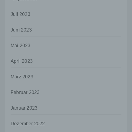
so kann der Verantwortliche
beziehungsweise können die bestimmten
Kriterien seiner Benennung nach dem
Juli 2023
Unionsrecht oder dem Recht der
Mitgliedstaaten vorgesehen werden.
Juni 2023
h) Auftragsverarbeiter
Auftragsverarbeiter ist eine natürliche oder
Mai 2023
juristische Person, Behörde, Einrichtung
oder andere Stelle, die personenbezogene
April 2023
Daten im Auftrag des Verantwortlichen
verarbeitet.
März 2023
i) Empfänger
Empfänger ist eine natürliche oder juristische
Person, Behörde, Einrichtung oder andere
Februar 2023
Stelle, der personenbezogene Daten
offengelegt werden, unabhängig davon, ob
Januar 2023
es sich bei ihr um einen Dritten handelt oder
nicht. Behörden, die im Rahmen eines
bestimmten Untersuchungsauftrags nach
Dezember 2022
dem Unionsrecht oder dem Recht der