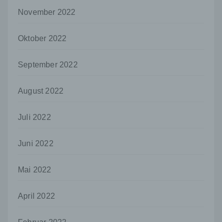
Mitgliedstaaten möglicherweise
personenbezogene Daten erhalten, gelten
November 2022
jedoch nicht als Empfänger.
Oktober 2022
j) Dritter
Dritter ist eine natürliche oder juristische
Person, Behörde, Einrichtung oder andere
September 2022
Stelle außer der betroffenen Person, dem
Verantwortlichen, dem Auftragsverarbeiter
August 2022
und den Personen, die unter der
unmittelbaren Verantwortung des
Verantwortlichen oder des
Juli 2022
Auftragsverarbeiters befugt sind, die
personenbezogenen Daten zu verarbeiten.
Juni 2022
k) Einwilligung
Einwilligung ist jede von der betroffenen
Mai 2022
Person freiwillig für den bestimmten Fall in
informierter Weise und unmissverständlich
abgegebene Willensbekundung in Form
April 2022
einer Erklärung oder einer sonstigen
eindeutigen bestätigenden Handlung, mit der