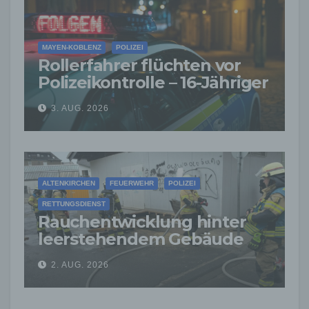
MAYEN-KOBLENZ
POLIZEI
Rollerfahrer flüchten vor
Polizeikontrolle – 16-Jähriger
nach Verfolgung gestoppt
3. AUG. 2026
ALTENKIRCHEN
FEUERWEHR
POLIZEI
RETTUNGSDIENST
Rauchentwicklung hinter
leerstehendem Gebäude
sorgt für Feuerwehreinsatz
2. AUG. 2026