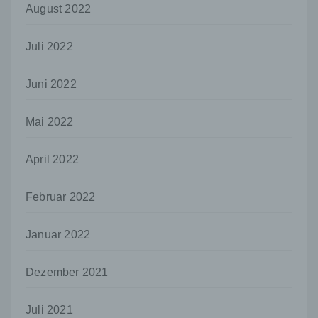
August 2022
j) Dritter
Dritter ist eine natürliche oder juristische
Juli 2022
Person, Behörde, Einrichtung oder andere
Stelle außer der betroffenen Person, dem
Verantwortlichen, dem Auftragsverarbeiter
Juni 2022
und den Personen, die unter der
unmittelbaren Verantwortung des
Verantwortlichen oder des
Mai 2022
Auftragsverarbeiters befugt sind, die
personenbezogenen Daten zu verarbeiten.
April 2022
k) Einwilligung
Einwilligung ist jede von der betroffenen
Februar 2022
Person freiwillig für den bestimmten Fall in
informierter Weise und unmissverständlich
Januar 2022
abgegebene Willensbekundung in Form
einer Erklärung oder einer sonstigen
eindeutigen bestätigenden Handlung, mit der
Dezember 2021
die betroffene Person zu verstehen gibt, dass
sie mit der Verarbeitung der sie betreffenden
personenbezogenen Daten einverstanden
Juli 2021