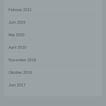
ist.
Name und Anschrift des für die Verarbeitung
Februar 2021
Verantwortlichen
Verantwortlicher im Sinne der Datenschutz-
Juni 2020
Grundverordnung, sonstiger in den Mitgliedstaaten
der Europäischen Union geltenden
Datenschutzgesetze und anderer Bestimmungen
Mai 2020
mit datenschutzrechtlichem Charakter ist die:
April 2020
Uwe Schumann
Martinskirchstraße 3
November 2019
56566 Neuwied
Oktober 2018
Deutschland
026229085688
Juni 2017
Cookies / SessionStorage / LocalStorage
Die Internetseiten verwenden teilweise so
genannte Cookies, LocalStorage und